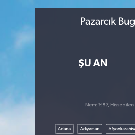
Sağlık
Pazarcık Bug
Kültür & Sanat
ŞU AN
Nem: %87, Hissedilen S
Adana
Adıyaman
Afyonkarahis