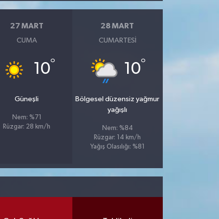
27 MART
28 MART
CUMA
CUMARTESI
°
°
10
10
Güneşli
Bölgesel düzensiz yağmur
yağışlı
Nem: %71
Rüzgar: 28 km/h
Nem: %84
Rüzgar: 14 km/h
Yağış Olasılığı: %81