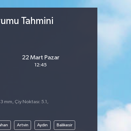
urumu Tahmini
22 Mart Pazar
12:45
 3 mm, Çiy Noktası: 5.1,
ahan
Artvin
Aydın
Balıkesir