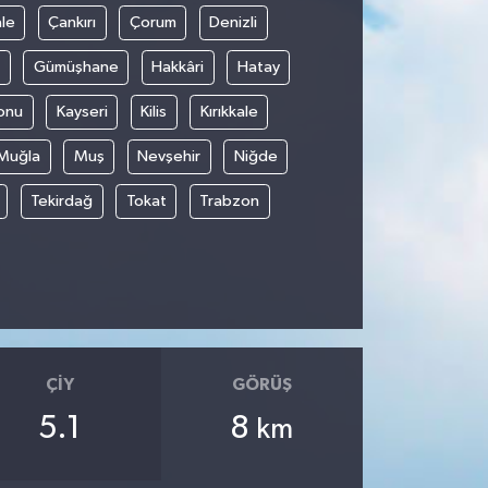
le
Çankırı
Çorum
Denizli
Gümüşhane
Hakkâri
Hatay
onu
Kayseri
Kilis
Kırıkkale
Muğla
Muş
Nevşehir
Niğde
Tekirdağ
Tokat
Trabzon
ÇIY
GÖRÜŞ
5.1
8
km