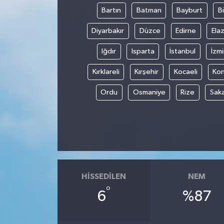
Bartın
Batman
Bayburt
Bi
Diyarbakır
Düzce
Edirne
Elaz
Iğdır
Isparta
İstanbul
İzmi
Kırklareli
Kırşehir
Kocaeli
Ko
Ordu
Osmaniye
Rize
Sak
HISSEDILEN
NEM
°
6
%87