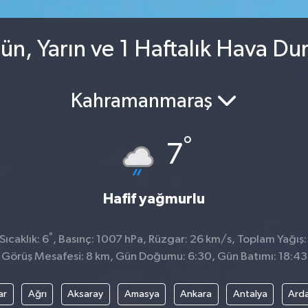
ün, Yarın ve 1 Haftalık Hava D
Kahramanmaraş
°
7
Hafif yağmurlu
°
ıcaklık: 6
, Basınç: 1007 hPa, Rüzgar: 26 km/s, Toplam Yağış:
Görüş Mesafesi: 8 km, Gün Doğumu: 6:30, Gün Batımı: 18:43
ar
Ağrı
Aksaray
Amasya
Ankara
Antalya
Ard