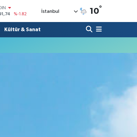
°
OIN
10
İstanbul
91,74
%-1.82
AR
3620
%0.02
Kültür & Sanat
O
8690
%0.19
LİN
0380
%0.18
TIN
2,09000
%0.19
100
98,00
%0