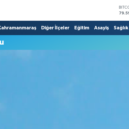
BITC
79.5
DOL
45,4
Kahramanmaraş
Diğer İlçeler
Eğitim
Asayiş
Sağlık
EUR
53,3
u
STER
61,6
G.AL
686
BİST
14.5