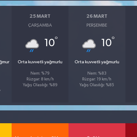
25 MART
26 MART
ÇARŞAMBA
PERŞEMBE
°
°
10
10
ağmur
Orta kuvvetli yağmurlu
Orta kuvvetli yağmurlu
Nem: %79
Nem: %83
Rüzgar: 8 km/h
Rüzgar: 19 km/h
Yağış Olasılığı: %89
Yağış Olasılığı: %85
7