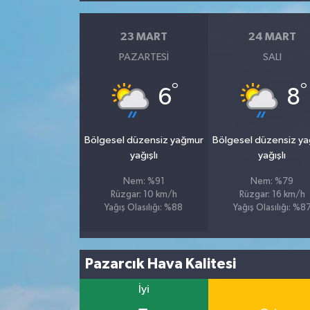
23 MART
24 MART
PAZARTESI
SALI
°
°
6
8
Bölgesel düzensiz yağmur
Bölgesel düzensiz y
yağışlı
yağışlı
Nem: %91
Nem: %79
Rüzgar: 10 km/h
Rüzgar: 16 km/h
Yağış Olasılığı: %88
Yağış Olasılığı: %8
Pazarcık Hava Kalitesi
İyi