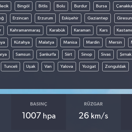
lecik
Bingöl
Bitlis
Bolu
Burdur
Bursa
Çanakka
ığ
Erzincan
Erzurum
Eskişehir
Gaziantep
Giresun
r
Kahramanmaraş
Karabük
Karaman
Kars
Kastam
nya
Kütahya
Malatya
Manisa
Mardin
Mersin
arya
Samsun
Şanlıurfa
Siirt
Sinop
Sivas
Şırnak
Tunceli
Uşak
Van
Yalova
Yozgat
Zonguldak
BASINÇ
RÜZGAR
1007
26
hpa
km/s