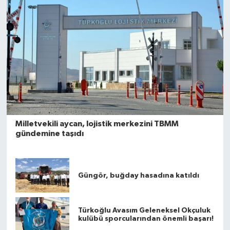
Milletvekili aycan, lojistik merkezini TBMM
gündemine taşıdı
Güngör, buğday hasadına katıldı
Türkoğlu Avasım Geleneksel Okçuluk
kulübü sporcularından önemli başarı!