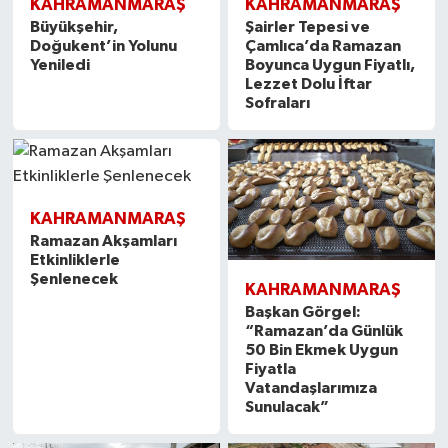
KAHRAMANMARAŞ
KAHRAMANMARAŞ
Büyükşehir,
Şairler Tepesi ve
Doğukent’in Yolunu
Çamlıca’da Ramazan
Yeniledi
Boyunca Uygun Fiyatlı,
Lezzet Dolu İftar
Sofraları
KAHRAMANMARAŞ
Ramazan Akşamları
Etkinliklerle
Şenlenecek
KAHRAMANMARAŞ
Başkan Görgel:
“Ramazan’da Günlük
50 Bin Ekmek Uygun
Fiyatla
Vatandaşlarımıza
Sunulacak”