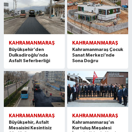
KAHRAMANMARAŞ
KAHRAMANMARAŞ
Büyükşehir’den
Kahramanmaraş Çocuk
Dulkadiroğlu’nda
Sanat Merkezi’nde
Asfalt Seferberliği
Sona Doğru
KAHRAMANMARAŞ
KAHRAMANMARAŞ
Büyükşehir, Asfalt
Kahramanmaraş’ın
Mesaisini Kesintisiz
Kurtuluş Meşalesi