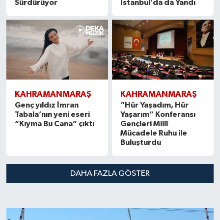
Sürdürüyor
İstanbul’da da Yandı
KAHRAMANMARAŞ
KAHRAMANMARAŞ
Genç yıldız İmran
“Hür Yaşadım, Hür
Tabala’nın yeni eseri
Yaşarım” Konferansı
“Kıyma Bu Cana” çıktı
Gençleri Millî
Mücadele Ruhu ile
Buluşturdu
DAHA FAZLA GÖSTER