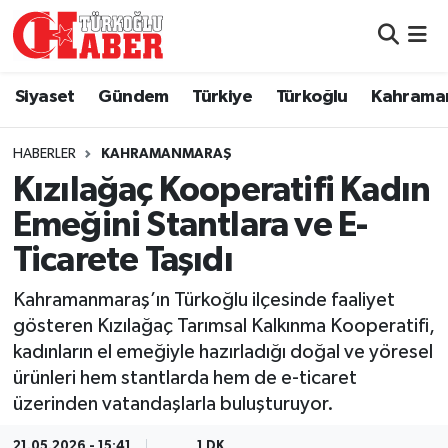
Siyaset
Nöbetçi Eczaneler
Siyaset
Gündem
Türkiye
Türkoğlu
Kahrama
Gündem
Hava Durumu
HABERLER
KAHRAMANMARAŞ
Türkiye
Namaz Vakitleri
Kızılağaç Kooperatifi Kadın
Emeğini Stantlara ve E-
Türkoğlu
Trafik Durumu
Ticarete Taşıdı
Kahramanmaraş
Süper Lig Puan Durumu ve Fikstür
Kahramanmaraş’ın Türkoğlu ilçesinde faaliyet
gösteren Kızılağaç Tarımsal Kalkınma Kooperatifi,
Diğer İlçeler
Tüm Manşetler
kadınların el emeğiyle hazırladığı doğal ve yöresel
ürünleri hem stantlarda hem de e-ticaret
Eğitim
Son Dakika Haberleri
üzerinden vatandaşlarla buluşturuyor.
Asayiş
Haber Arşivi
21.05.2026 - 15:41
1 DK