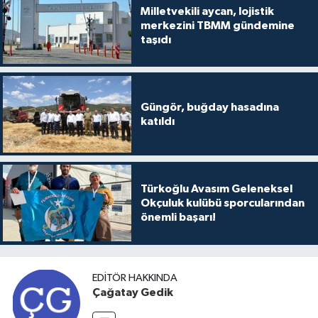
Milletvekili aycan, lojistik
merkezini TBMM gündemine
taşıdı
Güngör, buğday hasadına
katıldı
Türkoğlu Avasım Geleneksel
Okçuluk kulübü sporcularından
önemli başarı!
EDITÖR HAKKINDA
Çağatay Gedik