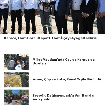
Karaca, Hem Borcu Kapattı Hem İlçeyi Ayağa Kaldırdı
Millet Meydanı’nda Çay da Karpuz da
Ücretsiz
Yosun, Çöp ve Koku, Kanal Yeşile Büründü
Beyoğlu Değirmenpark’a Yeni Banklar
Yerleştirildi