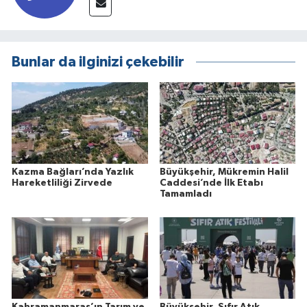
Bunlar da ilginizi çekebilir
Kazma Bağları’nda Yazlık
Büyükşehir, Mükremin Halil
Hareketliliği Zirvede
Caddesi’nde İlk Etabı
Tamamladı
Kahramanmaraş’ın Tarım ve
Büyükşehir, Sıfır Atık