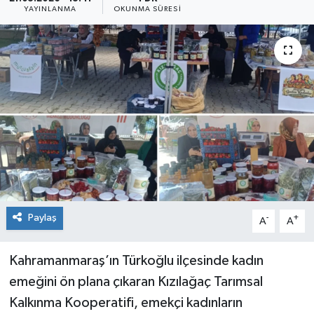
YAYINLANMA
OKUNMA SÜRESI
Sağlık
Kültür & Sanat
Paylaş
-
+
A
A
Kahramanmaraş’ın Türkoğlu ilçesinde kadın
emeğini ön plana çıkaran Kızılağaç Tarımsal
Kalkınma Kooperatifi, emekçi kadınların