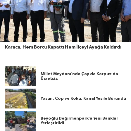
Karaca, Hem Borcu Kapattı Hem İlçeyi Ayağa Kaldırdı
Millet Meydanı’nda Çay da Karpuz da
Ücretsiz
Yosun, Çöp ve Koku, Kanal Yeşile Büründü
Beyoğlu Değirmenpark’a Yeni Banklar
Yerleştirildi