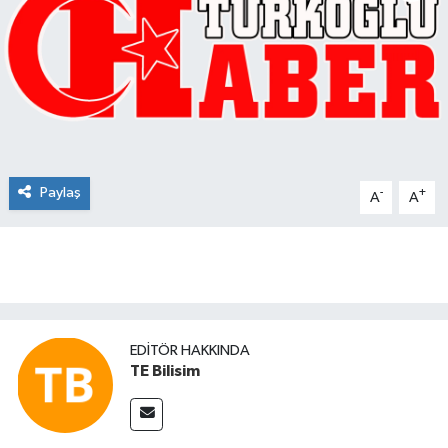
Sağlık
Kültür & Sanat
Paylaş
-
+
A
A
EDITÖR HAKKINDA
TE Bilisim