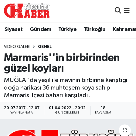
Siyaset
Nöbetçi Eczaneler
Siyaset
Gündem
Türkiye
Türkoğlu
Kahrama
Gündem
Hava Durumu
VIDEO GALERI
GENEL
Türkiye
Namaz Vakitleri
Marmaris''in birbirinden
güzel koyları
Türkoğlu
Trafik Durumu
MUĞLA''da yeşil ile mavinin birbirine karıştığı
Kahramanmaraş
Süper Lig Puan Durumu ve Fikstür
doğa harikası 36 muhteşem koya sahip
Marmaris ilçesi baharı karşıladı.
Diğer İlçeler
Tüm Manşetler
20.07.2017 - 12:07
01.04.2022 - 20:12
18
YAYINLANMA
GÜNCELLEME
PAYLAŞIM
Eğitim
Son Dakika Haberleri
Asayiş
Haber Arşivi