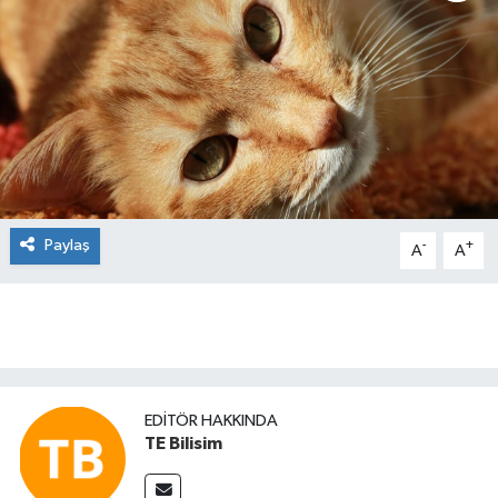
Sağlık
Kültür & Sanat
Paylaş
-
+
A
A
EDITÖR HAKKINDA
TE Bilisim