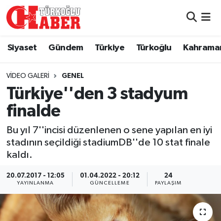
Siyaset
Nöbetçi Eczaneler
Siyaset
Gündem
Türkiye
Türkoğlu
Kahrama
Gündem
Hava Durumu
VIDEO GALERI
GENEL
Türkiye
Namaz Vakitleri
Türkiye''den 3 stadyum
finalde
Türkoğlu
Trafik Durumu
Bu yıl 7''incisi düzenlenen o sene yapılan en iyi
Kahramanmaraş
Süper Lig Puan Durumu ve Fikstür
stadının seçildiği stadiumDB''de 10 stat finale
kaldı.
Diğer İlçeler
Tüm Manşetler
20.07.2017 - 12:05
01.04.2022 - 20:12
24
YAYINLANMA
GÜNCELLEME
PAYLAŞIM
Eğitim
Son Dakika Haberleri
Asayiş
Haber Arşivi