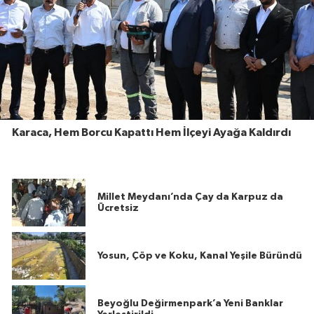
Karaca, Hem Borcu Kapattı Hem İlçeyi Ayağa Kaldırdı
Millet Meydanı’nda Çay da Karpuz da
Ücretsiz
Yosun, Çöp ve Koku, Kanal Yeşile Büründü
Beyoğlu Değirmenpark’a Yeni Banklar