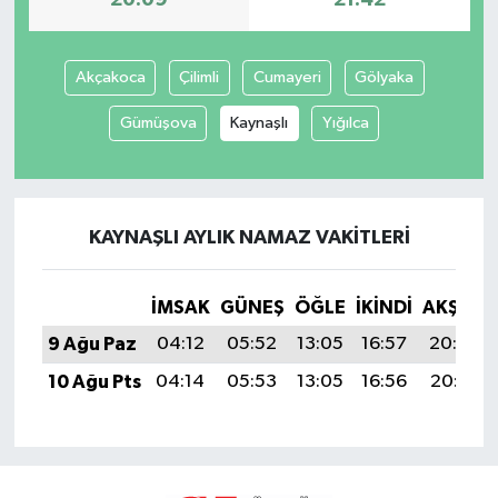
20:09
21:42
Akçakoca
Çilimli
Cumayeri
Gölyaka
Gümüşova
Kaynaşlı
Yığılca
KAYNAŞLI AYLIK NAMAZ VAKITLERI
İMSAK
GÜNEŞ
ÖĞLE
İKINDI
AKŞAM
9 Ağu Paz
04:12
05:52
13:05
16:57
20:09
10 Ağu Pts
04:14
05:53
13:05
16:56
20:08