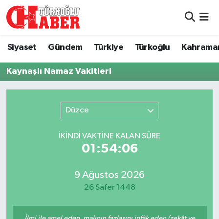
Siyaset
Nöbetçi Eczaneler
Siyaset
Gündem
Türkiye
Türkoğlu
Kahrama
Gündem
Hava Durumu
Kaynaşlı Namaz Vakitleri
Türkiye
Namaz Vakitleri
Düzce
Türkoğlu
Trafik Durumu
İKINDI VAKTİNE KALAN SÜRE
Kahramanmaraş
Süper Lig Puan Durumu ve Fikstür
01:54:06
Diğer İlçeler
Tüm Manşetler
9 Ağustos 2026
Eğitim
Son Dakika Haberleri
26 Safer 1448
Asayiş
Haber Arşivi
İlmi ile amel eden, malının fazlasını infâk eden (zekât ve