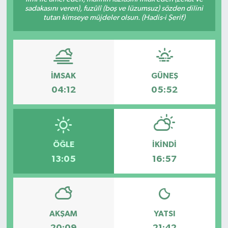
sadakasını veren), fuzûlî (boş ve lüzumsuz) sözden dilini
Sağlık
tutan kimseye müjdeler olsun. (Hadis-i Şerif)
Kültür & Sanat
İMSAK
GÜNEŞ
04:12
05:52
ÖĞLE
İKINDI
13:05
16:57
AKŞAM
YATSI