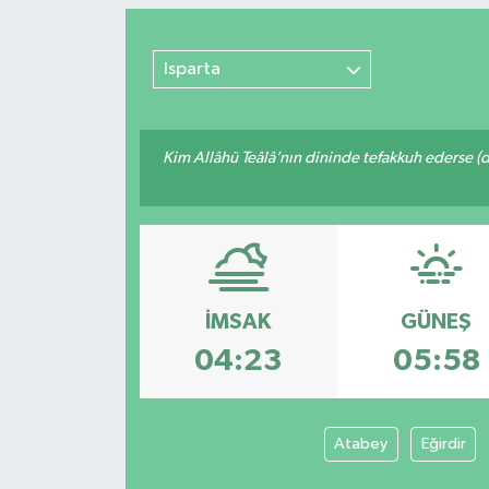
Sağlık
Isparta
Kültür & Sanat
Kim Allâhü Teâlâ’nın dininde tefakkuh ederse (dîn
İMSAK
GÜNEŞ
04:23
05:58
Atabey
Eğirdir