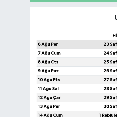
H
6 Ağu Per
23 Sa
7 Ağu Cum
24 Sa
8 Ağu Cts
25 Sa
9 Ağu Paz
26 Sa
10 Ağu Pts
27 Sa
11 Ağu Sal
28 Sa
12 Ağu Çar
29 Sa
13 Ağu Per
30 Sa
14 Ağu Cum
1 Rebiul