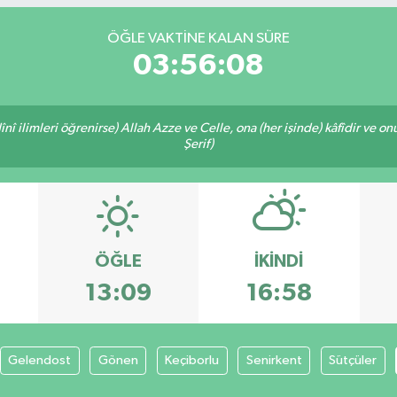
ÖĞLE VAKTİNE KALAN SÜRE
03:56:08
î ilimleri öğrenirse) Allah Azze ve Celle, ona (her işinde) kâfîdir ve on
Şerif)
ÖĞLE
İKINDI
13:09
16:58
Gelendost
Gönen
Keçiborlu
Senirkent
Sütçüler