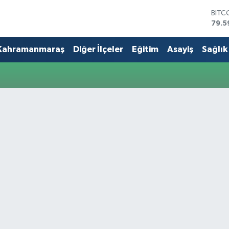
BITC
79.5
DOL
45,4
Kahramanmaraş
Diğer İlçeler
Eğitim
Asayiş
Sağlık
EUR
53,3
STER
61,6
G.AL
686
BİST
14.5