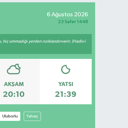
6 Ağustos 2026
23 Safer 1448
u, hiç ummadığı yerden rızıklandırıverir. (Hadis-i
AKŞAM
YATSI
20:10
21:39
Uluborlu
Yalvaç