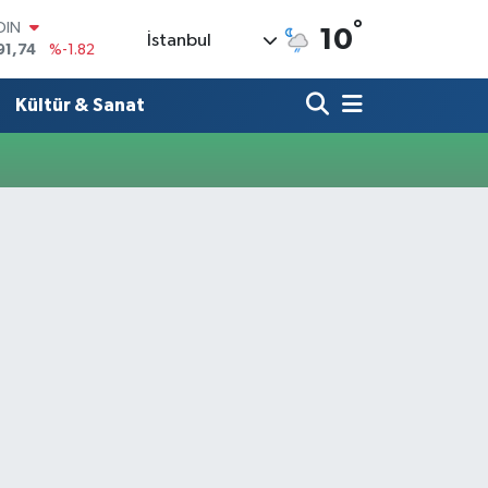
°
OIN
10
İstanbul
91,74
%-1.82
AR
3620
%0.02
Kültür & Sanat
O
8690
%0.19
LİN
0380
%0.18
TIN
2,09000
%0.19
100
98,00
%0