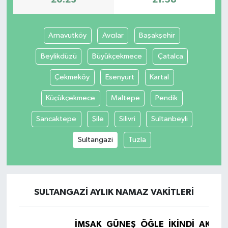
20:23
21:58
Arnavutköy
Avcılar
Başakşehir
Beylikdüzü
Büyükçekmece
Çatalca
Çekmeköy
Esenyurt
Kartal
Küçükçekmece
Maltepe
Pendik
Sancaktepe
Şile
Silivri
Sultanbeyli
Sultangazi
Tuzla
SULTANGAZI AYLIK NAMAZ VAKITLERI
İMSAK
GÜNEŞ
ÖĞLE
İKINDI
AKŞA