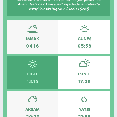
Allâhü Teâlâ da o kimseye dünyada da, âhirette de
Sağlık
kolaylık ihsân buyurur. (Hadis-i Şerif)
Kültür & Sanat
İMSAK
GÜNEŞ
04:16
05:58
ÖĞLE
İKINDI
13:15
17:08
AKŞAM
YATSI