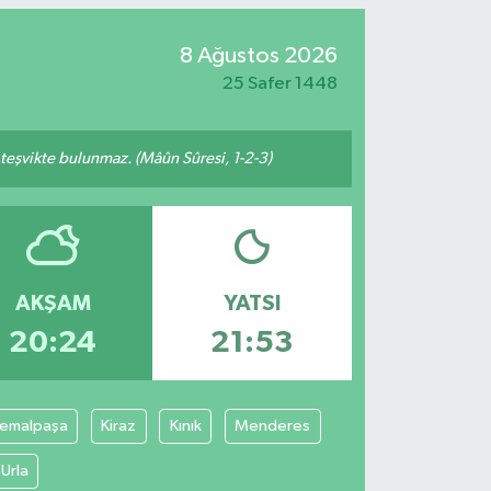
8 Ağustos 2026
25 Safer 1448
n teşvikte bulunmaz. (Mâûn Sûresi, 1-2-3)
AKŞAM
YATSI
20:24
21:53
emalpaşa
Kiraz
Kınık
Menderes
Urla