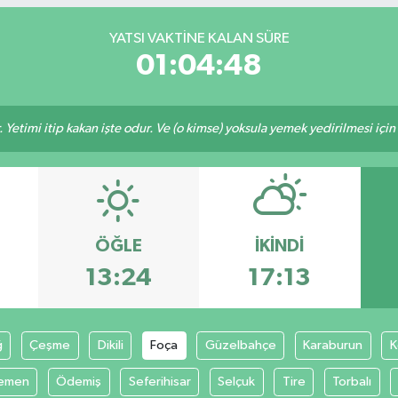
YATSI VAKTİNE KALAN SÜRE
01:04:48
 Yetimi itip kakan işte odur. Ve (o kimse) yoksula yemek yedirilmesi içi
ÖĞLE
İKINDI
13:24
17:13
ğ
Çeşme
Dikili
Foça
Güzelbahçe
Karaburun
K
emen
Ödemiş
Seferihisar
Selçuk
Tire
Torbalı