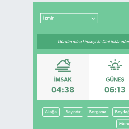
Sağlık
İzmir
Kültür & Sanat
Gördün mü o kimseyi ki: Dini inkâr eder.
İMSAK
GÜNEŞ
04:38
06:13
Aliağa
Bayındır
Bergama
Beyda
Men