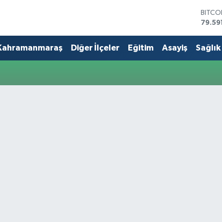
BITCO
79.59
DOLA
45,43
Kahramanmaraş
Diğer İlçeler
Eğitim
Asayiş
Sağlık
EURO
53,38
STERL
61,60
G.ALT
6862
BİST1
14.59