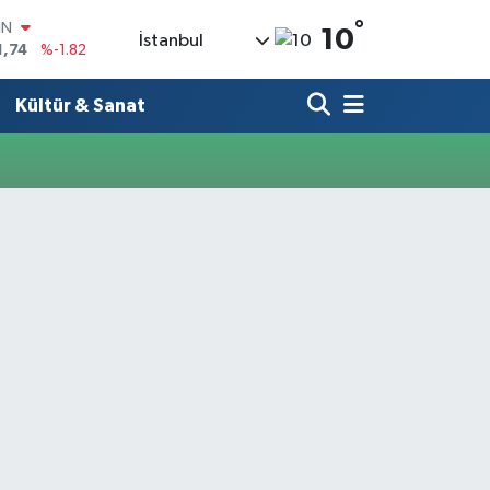
°
IN
10
İstanbul
1,74
%-1.82
R
620
%0.02
Kültür & Sanat
690
%0.19
İN
380
%0.18
IN
,09000
%0.19
00
8,00
%0