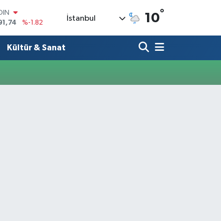
°
OIN
10
İstanbul
91,74
%-1.82
AR
3620
%0.02
Kültür & Sanat
O
8690
%0.19
LİN
0380
%0.18
TIN
2,09000
%0.19
100
98,00
%0