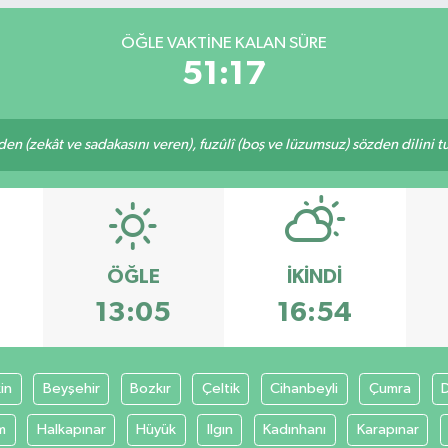
ÖĞLE VAKTİNE KALAN SÜRE
51:17
eden (zekât ve sadakasını veren), fuzûlî (boş ve lüzumsuz) sözden dilini 
ÖĞLE
İKINDI
13:05
16:54
in
Beyşehir
Bozkır
Çeltik
Cihanbeyli
Çumra
m
Halkapınar
Hüyük
Ilgın
Kadınhanı
Karapınar