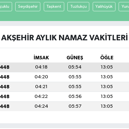
çuklu
Seydişehir
Taşkent
Tuzlukçu
Yalıhüyük
Yun
AKŞEHIR AYLIK NAMAZ VAKITLERI
İMSAK
GÜNEŞ
ÖĞLE
1448
04:18
05:54
13:05
1448
04:20
05:55
13:05
1448
04:21
05:55
13:05
1448
04:22
05:56
13:05
1448
04:24
05:57
13:05