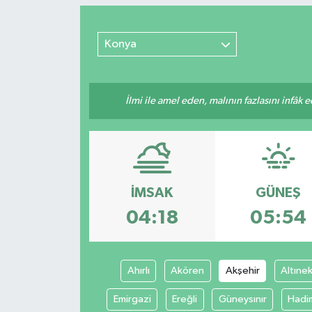
Sağlık
Konya
Kültür & Sanat
İlmi ile amel eden, malının fazlasını infâk 
İMSAK
GÜNEŞ
04:18
05:54
Ahırlı
Akören
Akşehir
Altınek
Emirgazi
Ereğli
Güneysınır
Hadi