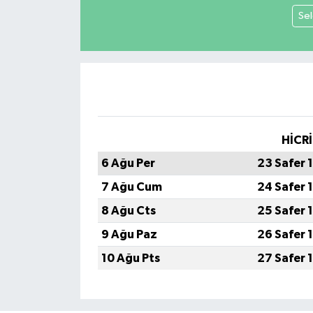
Sel
HİCRİ
6 Ağu Per
23 Safer 
7 Ağu Cum
24 Safer 
8 Ağu Cts
25 Safer 
9 Ağu Paz
26 Safer 
10 Ağu Pts
27 Safer 