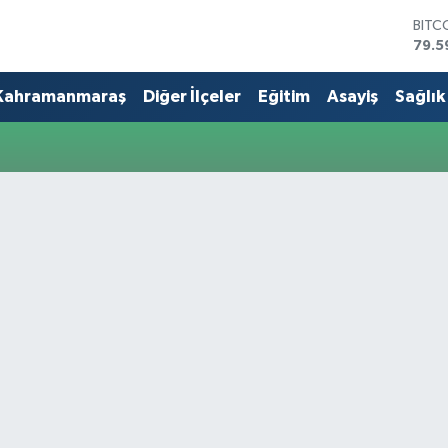
BITC
79.5
DOL
45,4
Kahramanmaraş
Diğer İlçeler
Eğitim
Asayiş
Sağlık
EUR
53,3
STER
61,6
G.AL
686
BİST
14.5