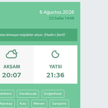
6 Ağustos 2026
23 Safer 1448
tutan kimseye müjdeler olsun. (Hadis-i Şerif)
AKŞAM
YATSI
20:07
21:36
Derbent
Derebucak
Doğanhisar
Karatay
Kulu
Meram
Sarayönü