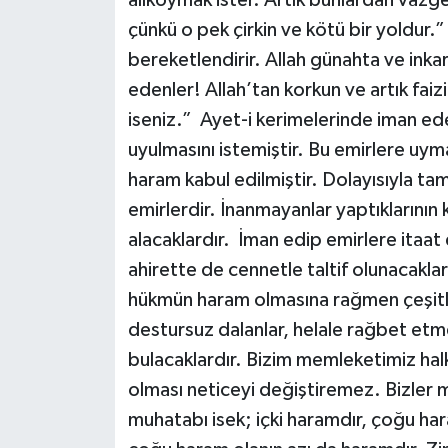
çünkü o pek çirkin ve kötü bir yoldur.”
bereketlendirir. Allah günahta ve ink
edenler! Allah’tan korkun ve artık fai
iseniz.” Ayet-i kerimelerinde iman ede
uyulmasını istemiştir. Bu emirlere uymak
haram kabul edilmiştir. Dolayısıyla t
emirlerdir. İnanmayanlar yaptıklarının 
alacaklardır. İman edip emirlere itaat 
ahirette de cennetle taltif olunacaklar
hükmün haram olmasına rağmen çeşitli 
destursuz dalanlar, helale rağbet etme
bulacaklardır. Bizim memleketimiz hal
olması neticeyi değiştiremez. Bizler 
muhatabı isek; içki haramdır, çoğu ha