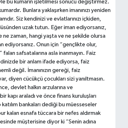
yle bu kumarın işletilmesi sonucu değiştirmez.
 kumardır. Bunlara yaklaşırken imanınızı yeniden
mdır. Siz kendinizi ve evlatlarınızı içkiden,
lüsünden uzak tutun. Eğer iman ediyorsanız,
e ne zaman, hangi yaşta ve ne şekilde olursa
an ediyorsanız. Onun için “gençlikte olur,
alan safsatalarına asla inanmayın. Faiz
inizde bir anlam ifade ediyorsa, faiz
mli değil. İmanınızın gereği, faiz
ar, diyen cücükçü çocukları sizi yanıltmasın.
nce, devlet halkın arzularına ve
ir kapı araladı ve önce finans kuruluşları
p katılım bankaları dediği bu müesseseler
ur kalan esnafa tüccara bir nefes aldırmak
mesinde müşterisine diyor ki “Senin adına