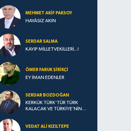
MEHMET AKIF PAKSOY
HAYÂSIZ AKIN
SERDAR SALMA
KAYIP MİLLETVEKİLLERİ...!
ÖMER FARUK ŞIRIKÇI
EY İMAN EDENLER
SERDAR BOZDOĞAN
KERKÜK TÜRK’TÜR TÜRK
KALACAK VE TÜRKİYE’NİN
OLACAK
VEDAT ALI KIZILTEPE