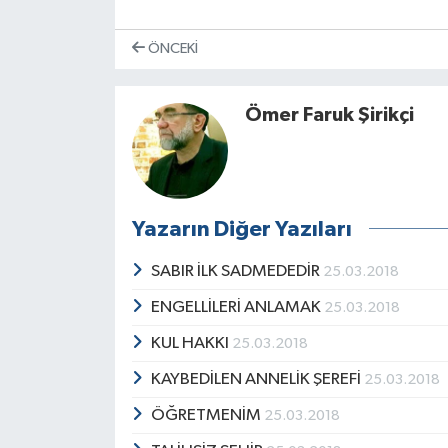
ÖNCEKI
Ömer Faruk Şirikçi
Yazarın Diğer Yazıları
SABIR İLK SADMEDEDİR
25.03.2018
ENGELLİLERİ ANLAMAK
25.03.2018
KUL HAKKI
25.03.2018
KAYBEDİLEN ANNELİK ŞEREFİ
25.03.2018
ÖĞRETMENİM
25.03.2018