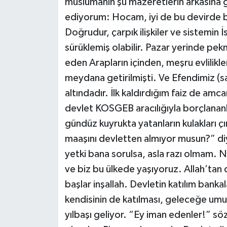
müslümanın şu mazeretlerin arkasına 
ediyorum: Hocam, iyi de bu devirde 
Doğrudur, çarpık ilişkiler ve sistemin 
sürüklemiş olabilir. Pazar yerinde pe
eden Arapların içinden, meşru evlilikl
meydana getirilmişti. Ve Efendimiz (s
altındadır. İlk kaldırdığım faiz de amc
devlet KOSGEB aracılığıyla borçlanan
gündüz kuyrukta yatanların kulakları 
maaşını devletten almıyor musun?” diye
yetki bana sorulsa, asla razı olmam. N
ve biz bu ülkede yaşıyoruz. Allah’tan d
başlar inşallah. Devletin katılım bankal
kendisinin de katılması, geleceğe um
yılbaşı geliyor. “Ey iman edenler!” s