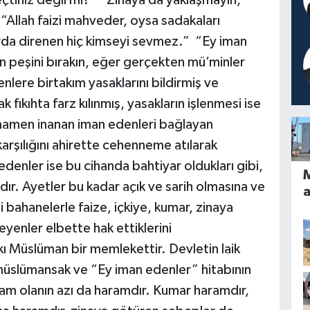
 “Allah faizi mahveder, oysa sadakaları
arda direnen hiç kimseyi sevmez.” “Ey iman
zin peşini bırakın, eğer gerçekten mü’minler
nlere birtakım yasaklarını bildirmiş ve
 fıkıhta farz kılınmış, yasakların işlenmesi ise
amamen inanan iman edenleri bağlayan
karşılığını ahirette cehenneme atılarak
edenler ise bu cihanda bahtiyar oldukları gibi,
M
dır. Ayetler bu kadar açık ve sarih olmasına ve
bahanelerle faize, içkiye, kumar, zinaya
l
yenler elbette hak ettiklerini
kı Müslüman bir memlekettir. Devletin laik
müslümansak ve “Ey iman edenler” hitabının
t
ram olanın azı da haramdır. Kumar haramdır,