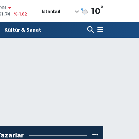
91,74
%-1.82
°
AR
10
İstanbul
3620
%0.02
O
8690
%0.19
Kültür & Sanat
LİN
0380
%0.18
TIN
2,09000
%0.19
100
98,00
%0
Yazarlar