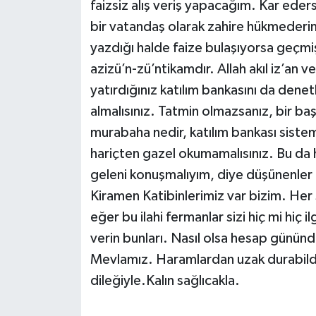
faizsiz alış veriş yapacağım. Kar ede
bir vatandaş olarak zahire hükmederim
yazdığı halde faize bulaşıyorsa geçmiş
azizü’n-zü’ntikamdır. Allah akıl iz’an v
yatırdığınız katılım bankasını da denet
almalısınız. Tatmin olmazsanız, bir ba
murabaha nedir, katılım bankası sistem
hariçten gazel okumamalısınız. Bu da
geleni konuşmalıyım, diye düşünenle
Kiramen Katibinlerimiz var bizim. Her ş
eğer bu ilahi fermanlar sizi hiç mi hiç i
verin bunları. Nasıl olsa hesap günün
Mevlamız. Haramlardan uzak durabildiğ
dileğiyle.Kalın sağlıcakla.