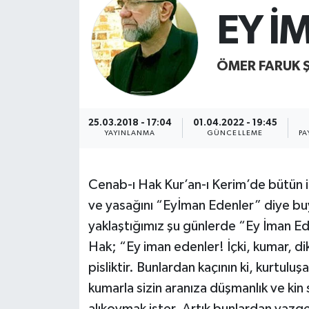
EY İ
Sağlık
Kültür & Sanat
ÖMER FARUK Ş
25.03.2018 - 17:04
01.04.2022 - 19:45
YAYINLANMA
GÜNCELLEME
PA
Cenab-ı Hak Kur’an-ı Kerim’de bütün i
ve yasağını “Eyİman Edenler” diye buy
yaklaştığımız şu günlerde “Ey İman E
Hak; “Ey iman edenler! İçki, kumar, dikil
pisliktir. Bunlardan kaçının ki, kurtulu
kumarla sizin aranıza düşmanlık ve ki
alıkoymak ister. Artık bunlardan vazg