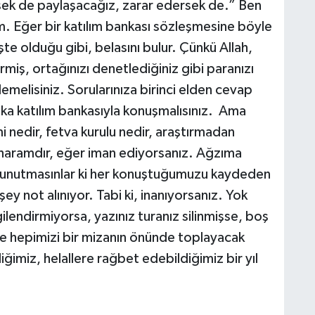
rsek de paylaşacağız, zarar edersek de.” Ben
. Eğer bir katılım bankası sözleşmesine böyle
te olduğu gibi, belasını bulur. Çünkü Allah,
ermiş, ortağınızı denetlediğiniz gibi paranızı
lemelisiniz. Sorularınıza birinci elden cevap
şka katılım bankasıyla konuşmalısınız. Ama
i nedir, fetva kurulu nedir, araştırmadan
 haramdır, eğer iman ediyorsanız. Ağzıma
r unutmasınlar ki her konuştuğumuzu kaydeden
ey not alınıyor. Tabi ki, inanıyorsanız. Yok
lgilendirmiyorsa, yazınız turanız silinmişse, boş
de hepimizi bir mizanın önünde toplayacak
imiz, helallere rağbet edebildiğimiz bir yıl