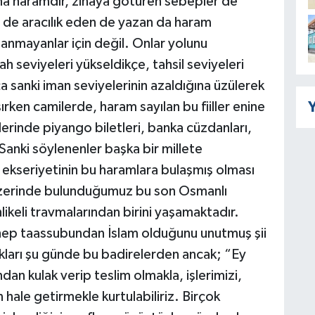
na haramdır, zinaya götüren sebepler de
n de aracılık eden de yazan da haram
nanmayanlar için değil. Onlar yolunu
ah seviyeleri yükseldikçe, tahsil seviyeleri
a sanki iman seviyelerinin azaldığına üzülerek
Y
ırken camilerde, haram sayılan bu fiiller enine
lerinde piyango biletleri, banka cüzdanları,
Sanki söylenenler başka bir millete
n ekseriyetinin bu haramlara bulaşmış olması
Üzerinde bulunduğumuz bu son Osmanlı
likeli travmalarından birini yaşamaktadır.
zhep taassubundan İslam olduğunu unutmuş şii
ıkları şu günde bu badirelerden ancak; “Ey
an kulak verip teslim olmakla, işlerimizi,
 hale getirmekle kurtulabiliriz. Birçok