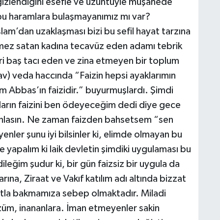
gizlendiğini esefle ve üzüntüyle müşahede
bu haramlara bulaşmayanımız mı var?
İslam’dan uzaklaşması bizi bu sefil hayat tarzına
kmez satan kadına tecavüz eden adamı tebrik
eri baş tacı eden ve zina etmeyen bir toplum
av) veda haccında “Faizin hepsi ayaklarımın
am Abbas’ın faizidir.” buyurmuşlardı. Şimdi
ların faizini ben ödeyeceğim dedi diye gece
çınlasın. Ne zaman faizden bahsetsem “sen
nler şunu iyi bilsinler ki, elimde olmayan bu
e yapalım ki laik devletin şimdiki uygulaması bu
ileğim şudur ki, bir gün faizsiz bir uygula da
arına, Ziraat ve Vakıf katılım adı altında bizzat
utla bakmamıza sebep olmaktadır. Miladi
özüm, inananlara. İman etmeyenler sakin