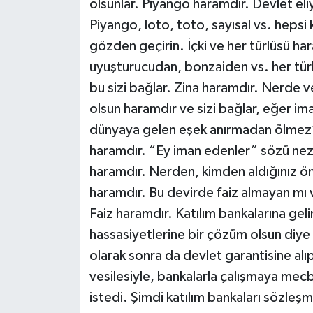
olsunlar. Piyango haramdır. Devlet eli
Piyango, loto, toto, sayısal vs. hepsi
gözden geçirin. İçki ve her türlüsü hara
uyuşturucudan, bonzaiden vs. her tür
bu sizi bağlar. Zina haramdır. Nerde v
olsun haramdır ve sizi bağlar, eğer im
dünyaya gelen eşek anırmadan ölmez” f
haramdır. “Ey iman edenler” sözü nezd
haramdır. Nerden, kimden aldığınız öne
haramdır. Bu devirde faiz almayan mı v
Faiz haramdır. Katılım bankalarına geli
hassasiyetlerine bir çözüm olsun diye b
olarak sonra da devlet garantisine alı
vesilesiyle, bankalarla çalışmaya mecb
istedi. Şimdi katılım bankaları sözleş