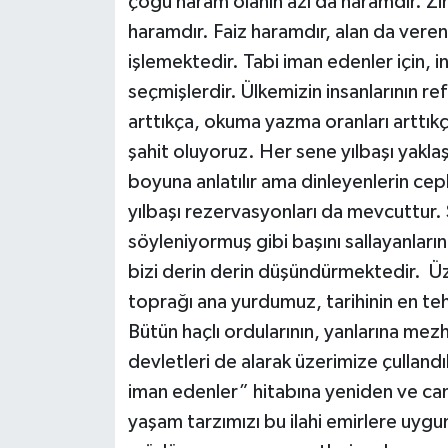
çoğu haram olanın azı da haramdır. Zi
haramdır. Faiz haramdır, alan da vere
işlemektedir. Tabi iman edenler için, i
seçmişlerdir. Ülkemizin insanlarının ref
arttıkça, okuma yazma oranları arttıkç
şahit oluyoruz. Her sene yılbaşı yaklaş
boyuna anlatılır ama dinleyenlerin cep
yılbaşı rezervasyonları da mevcuttur. 
söyleniyormuş gibi başını sallayanları
bizi derin derin düşündürmektedir. 
toprağı ana yurdumuz, tarihinin en teh
Bütün haçlı ordularının, yanlarına me
devletleri de alarak üzerimize çulland
iman edenler” hitabına yeniden ve cand
yaşam tarzımızı bu ilahi emirlere uygun