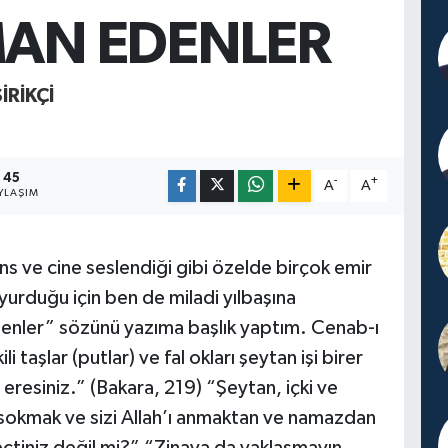
MAN EDENLER
IRIKÇI
45
-
+
A
A
YLAŞIM
ns ve cine seslendiği gibi özelde birçok emir
urduğu için ben de miladi yılbaşına
denler” sözünü yazıma başlık yaptım. Cenab-ı
i taşlar (putlar) ve fal okları şeytan işi birer
şa eresiniz.” (Bakara, 219) “Şeytan, içki ve
n sokmak ve sizi Allah’ı anmaktan ve namazdan
eçtiniz değil mi?” “Zinaya da yaklaşmayın,