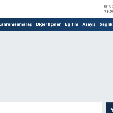
79.5
DOL
45,4
EUR
53,3
Kahramanmaraş
Diğer İlçeler
Eğitim
Asayiş
Sağlık
STER
61,6
G.AL
686
BİST
14.5