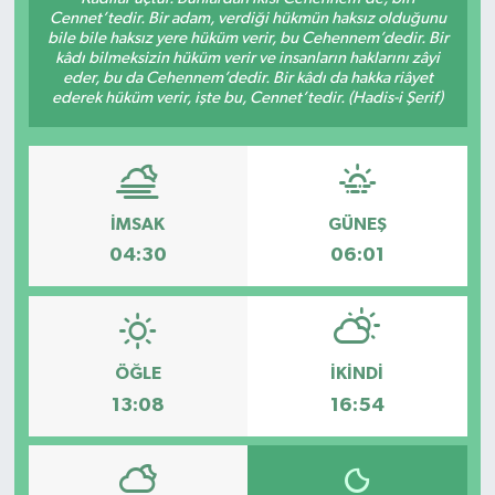
Cennet’tedir. Bir adam, verdiği hükmün haksız olduğunu
Sağlık
bile bile haksız yere hüküm verir, bu Cehennem’dedir. Bir
kâdı bilmeksizin hüküm verir ve insanların haklarını zâyi
eder, bu da Cehennem’dedir. Bir kâdı da hakka riâyet
Kültür & Sanat
ederek hüküm verir, işte bu, Cennet’tedir. (Hadis-i Şerif)
İMSAK
GÜNEŞ
04:30
06:01
ÖĞLE
İKINDI
13:08
16:54