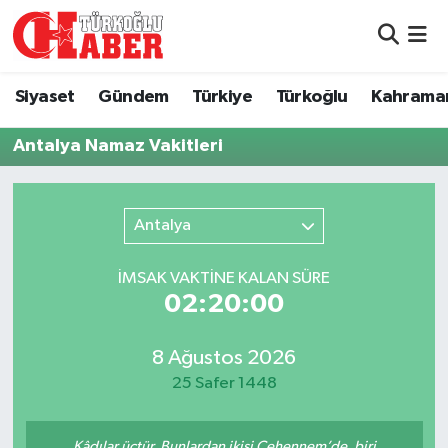
Siyaset
Nöbetçi Eczaneler
Siyaset
Gündem
Türkiye
Türkoğlu
Kahrama
Gündem
Hava Durumu
Antalya Namaz Vakitleri
Türkiye
Namaz Vakitleri
Antalya
Türkoğlu
Trafik Durumu
İMSAK VAKTİNE KALAN SÜRE
Kahramanmaraş
Süper Lig Puan Durumu ve Fikstür
02:20:00
Diğer İlçeler
Tüm Manşetler
8 Ağustos 2026
Eğitim
Son Dakika Haberleri
25 Safer 1448
Asayiş
Haber Arşivi
Kâdılar üçtür. Bunlardan ikisi Cehennem’de, biri