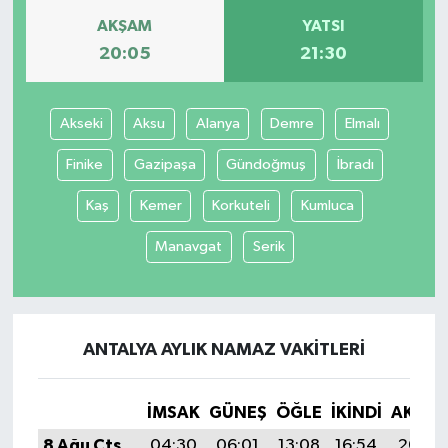
AKŞAM
YATSI
20:05
21:30
Akseki
Aksu
Alanya
Demre
Elmalı
Finike
Gazipaşa
Gündoğmuş
İbradı
Kaş
Kemer
Korkuteli
Kumluca
Manavgat
Serik
ANTALYA AYLIK NAMAZ VAKITLERI
İMSAK
GÜNEŞ
ÖĞLE
İKINDI
AKŞA
8 Ağu Cts
04:30
06:01
13:08
16:54
20:05