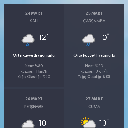
24 MART
25 MART
SALI
ÇARŞAMBA
°
°
12
10
Orta kuvvetli yağmurlu
Orta kuvvetli yağmurlu
Nem: %80
Nem: %90
Rüzgar: 11 km/h
Rüzgar: 13 km/h
Yağış Olasılığı: %93
Yağış Olasılığı: %88
26 MART
27 MART
PERŞEMBE
CUMA
°
°
10
13