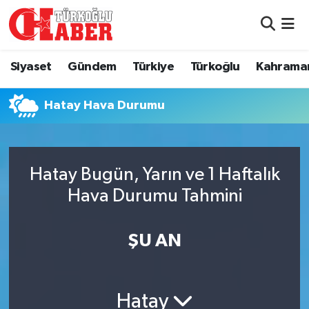
Siyaset
Nöbetçi Eczaneler
Siyaset
Gündem
Türkiye
Türkoğlu
Kahrama
Gündem
Hava Durumu
Hatay Hava Durumu
Türkiye
Namaz Vakitleri
Türkoğlu
Trafik Durumu
Hatay Bugün, Yarın ve 1 Haftalık
Kahramanmaraş
Süper Lig Puan Durumu ve Fikstür
Hava Durumu Tahmini
Diğer İlçeler
Tüm Manşetler
ŞU AN
Eğitim
Son Dakika Haberleri
Hatay
Asayiş
Haber Arşivi