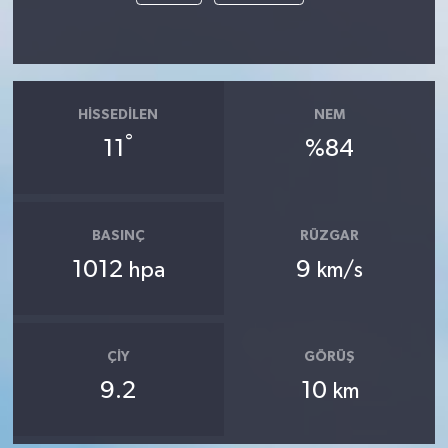
HISSEDILEN
NEM
°
11
%84
BASINÇ
RÜZGAR
1012
9
hpa
km/s
ÇIY
GÖRÜŞ
9.2
10
km