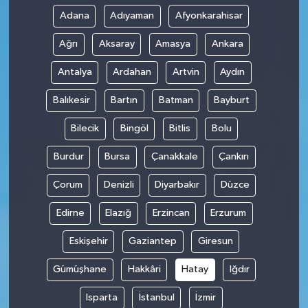
Adana
Adıyaman
Afyonkarahisar
Ağrı
Aksaray
Amasya
Ankara
Antalya
Ardahan
Artvin
Aydın
Balıkesir
Bartın
Batman
Bayburt
Bilecik
Bingöl
Bitlis
Bolu
Burdur
Bursa
Çanakkale
Çankırı
Çorum
Denizli
Diyarbakır
Düzce
Edirne
Elazığ
Erzincan
Erzurum
Eskişehir
Gaziantep
Giresun
Gümüşhane
Hakkâri
Hatay
Iğdır
Isparta
İstanbul
İzmir