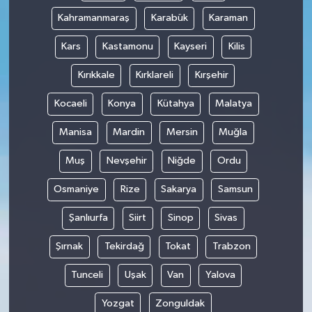
Kahramanmaraş
Karabük
Karaman
Kars
Kastamonu
Kayseri
Kilis
Kırıkkale
Kırklareli
Kırşehir
Kocaeli
Konya
Kütahya
Malatya
Manisa
Mardin
Mersin
Muğla
Muş
Nevşehir
Niğde
Ordu
Osmaniye
Rize
Sakarya
Samsun
Şanlıurfa
Siirt
Sinop
Sivas
Şırnak
Tekirdağ
Tokat
Trabzon
Tunceli
Uşak
Van
Yalova
Yozgat
Zonguldak