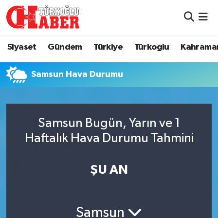
Siyaset
Nöbetçi Eczaneler
Siyaset
Gündem
Türkiye
Türkoğlu
Kahrama
Gündem
Hava Durumu
Samsun Hava Durumu
Türkiye
Namaz Vakitleri
Türkoğlu
Trafik Durumu
Samsun Bugün, Yarın ve 1
Kahramanmaraş
Süper Lig Puan Durumu ve Fikstür
Haftalık Hava Durumu Tahmini
Diğer İlçeler
Tüm Manşetler
ŞU AN
Eğitim
Son Dakika Haberleri
Samsun
Asayiş
Haber Arşivi