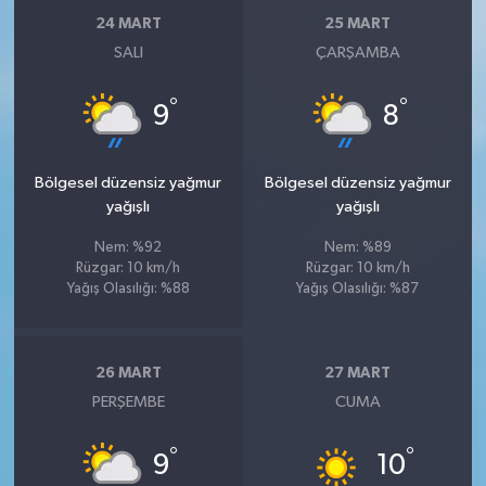
24 MART
25 MART
SALI
ÇARŞAMBA
°
°
9
8
Bölgesel düzensiz yağmur
Bölgesel düzensiz yağmur
yağışlı
yağışlı
Nem: %92
Nem: %89
Rüzgar: 10 km/h
Rüzgar: 10 km/h
Yağış Olasılığı: %88
Yağış Olasılığı: %87
26 MART
27 MART
PERŞEMBE
CUMA
°
°
9
10