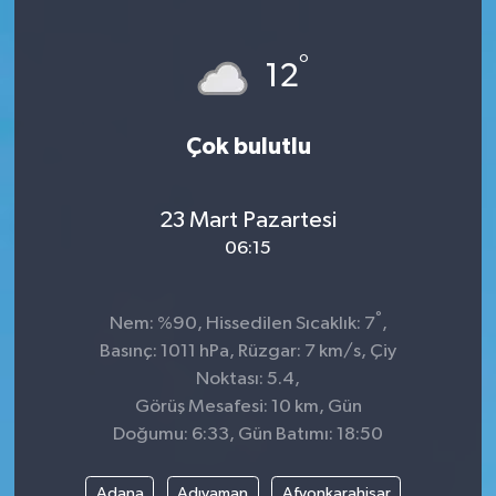
Sağlık
°
12
Kültür & Sanat
Çok bulutlu
23 Mart Pazartesi
06:15
°
Nem: %90, Hissedilen Sıcaklık: 7
,
Basınç: 1011 hPa, Rüzgar: 7 km/s, Çiy
Noktası: 5.4,
Görüş Mesafesi: 10 km, Gün
Doğumu: 6:33, Gün Batımı: 18:50
Adana
Adıyaman
Afyonkarahisar