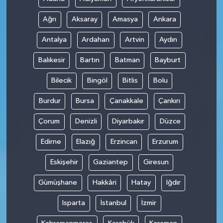
Ağrı
Aksaray
Amasya
Ankara
Antalya
Ardahan
Artvin
Aydın
Balıkesir
Bartın
Batman
Bayburt
Bilecik
Bingöl
Bitlis
Bolu
Burdur
Bursa
Çanakkale
Çankırı
Çorum
Denizli
Diyarbakır
Düzce
Edirne
Elazığ
Erzincan
Erzurum
Eskişehir
Gaziantep
Giresun
Gümüşhane
Hakkâri
Hatay
Iğdır
Isparta
İstanbul
İzmir