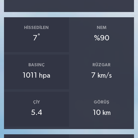
HISSEDILEN
NEM
°
7
%90
BASINÇ
RÜZGAR
1011
7
hpa
km/s
ÇIY
GÖRÜŞ
5.4
10
km