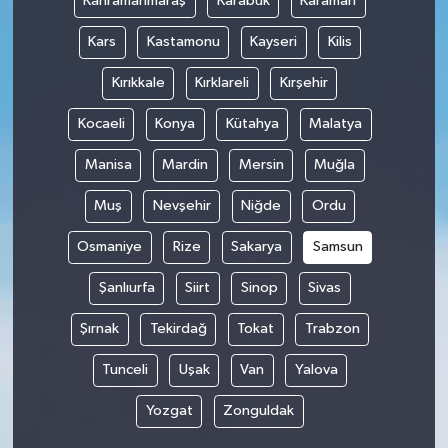
Kahramanmaraş
Karabük
Karaman
Kars
Kastamonu
Kayseri
Kilis
Kırıkkale
Kırklareli
Kırşehir
Kocaeli
Konya
Kütahya
Malatya
Manisa
Mardin
Mersin
Muğla
Muş
Nevşehir
Niğde
Ordu
Osmaniye
Rize
Sakarya
Samsun
Şanlıurfa
Siirt
Sinop
Sivas
Şırnak
Tekirdağ
Tokat
Trabzon
Tunceli
Uşak
Van
Yalova
Yozgat
Zonguldak