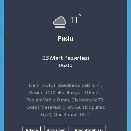
Sağlık
°
11
Kültür & Sanat
Puslu
23 Mart Pazartesi
06:00
°
Nem: %98, Hissedilen Sıcaklık: 7
,
Basınç: 1012 hPa, Rüzgar: 11 km/s,
Toplam Yağış: 0 mm, Çiy Noktası: 7.1,
Görüş Mesafesi: 0 km, Gün Doğumu:
6:54, Gün Batımı: 19:11
Adana
Adıyaman
Afyonkarahisar