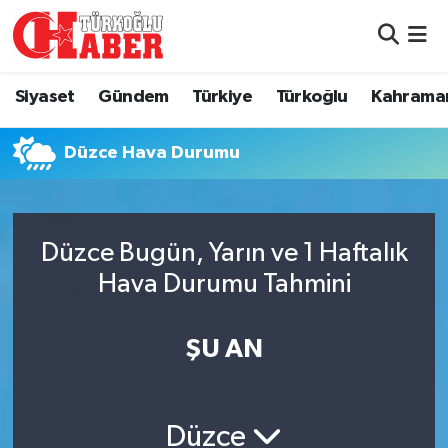
Siyaset
Nöbetçi Eczaneler
Siyaset
Gündem
Türkiye
Türkoğlu
Kahrama
Gündem
Hava Durumu
Düzce Hava Durumu
Türkiye
Namaz Vakitleri
Türkoğlu
Trafik Durumu
Düzce Bugün, Yarın ve 1 Haftalık
Kahramanmaraş
Süper Lig Puan Durumu ve Fikstür
Hava Durumu Tahmini
Diğer İlçeler
Tüm Manşetler
ŞU AN
Eğitim
Son Dakika Haberleri
Düzce
Asayiş
Haber Arşivi