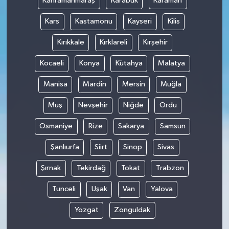
Kahramanmaraş
Karabük
Karaman
Kars
Kastamonu
Kayseri
Kilis
Kırıkkale
Kırklareli
Kırşehir
Kocaeli
Konya
Kütahya
Malatya
Manisa
Mardin
Mersin
Muğla
Muş
Nevşehir
Niğde
Ordu
Osmaniye
Rize
Sakarya
Samsun
Şanlıurfa
Siirt
Sinop
Sivas
Şırnak
Tekirdağ
Tokat
Trabzon
Tunceli
Uşak
Van
Yalova
Yozgat
Zonguldak