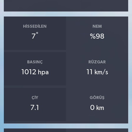
HISSEDILEN
NEM
°
7
%98
BASINÇ
RÜZGAR
1012
11
hpa
km/s
ÇIY
GÖRÜŞ
7.1
0
km