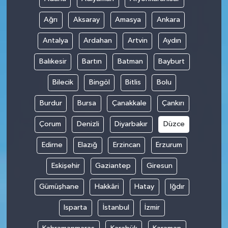
Ağrı
Aksaray
Amasya
Ankara
Antalya
Ardahan
Artvin
Aydın
Balıkesir
Bartın
Batman
Bayburt
Bilecik
Bingöl
Bitlis
Bolu
Burdur
Bursa
Çanakkale
Çankırı
Çorum
Denizli
Diyarbakır
Düzce
Edirne
Elazığ
Erzincan
Erzurum
Eskişehir
Gaziantep
Giresun
Gümüşhane
Hakkâri
Hatay
Iğdır
Isparta
İstanbul
İzmir