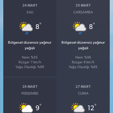
24 MART
25 MART
SALI
ÇARŞAMBA
°
°
8
8
Bölgesel düzensiz yağmur
Bölgesel düzensiz yağmur
yağışlı
yağışlı
Nem: %95
Nem: %96
Rüzgar: 7 km/h
Rüzgar: 8 km/h
Yağış Olasılığı: %88
Yağış Olasılığı: %89
26 MART
27 MART
PERŞEMBE
CUMA
°
°
9
12