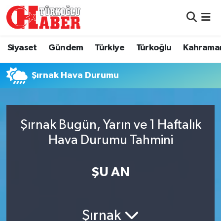
Siyaset
Nöbetçi Eczaneler
Siyaset
Gündem
Türkiye
Türkoğlu
Kahrama
Gündem
Hava Durumu
Şırnak Hava Durumu
Türkiye
Namaz Vakitleri
Türkoğlu
Trafik Durumu
Şırnak Bugün, Yarın ve 1 Haftalık
Kahramanmaraş
Süper Lig Puan Durumu ve Fikstür
Hava Durumu Tahmini
Diğer İlçeler
Tüm Manşetler
ŞU AN
Eğitim
Son Dakika Haberleri
Şırnak
Asayiş
Haber Arşivi