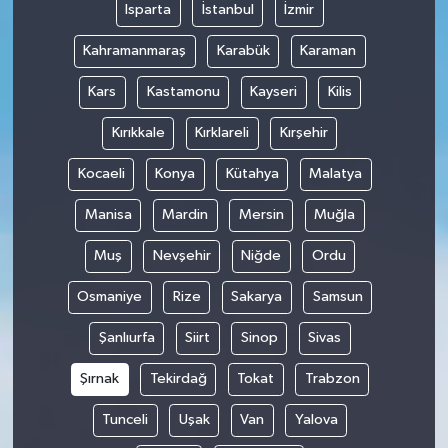
Isparta
İstanbul
İzmir
Kahramanmaraş
Karabük
Karaman
Kars
Kastamonu
Kayseri
Kilis
Kırıkkale
Kırklareli
Kırşehir
Kocaeli
Konya
Kütahya
Malatya
Manisa
Mardin
Mersin
Muğla
Muş
Nevşehir
Niğde
Ordu
Osmaniye
Rize
Sakarya
Samsun
Şanlıurfa
Siirt
Sinop
Sivas
Şırnak
Tekirdağ
Tokat
Trabzon
Tunceli
Uşak
Van
Yalova