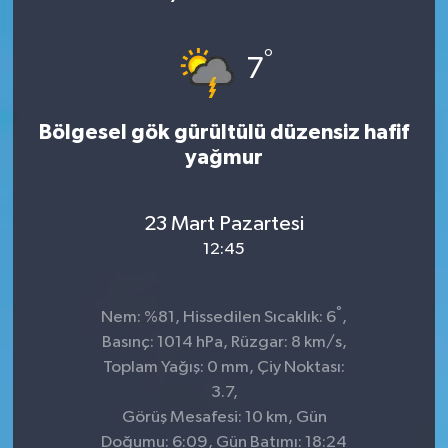
Sağlık
°
7
Kültür & Sanat
Bölgesel gök gürültülü düzensiz hafif
yağmur
23 Mart Pazartesi
12:45
°
Nem: %81, Hissedilen Sıcaklık: 6
,
Basınç: 1014 hPa, Rüzgar: 8 km/s,
Toplam Yağış: 0 mm, Çiy Noktası:
3.7,
Görüş Mesafesi: 10 km, Gün
Doğumu: 6:09, Gün Batımı: 18:24