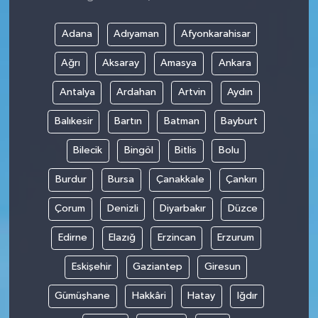
Adana
Adıyaman
Afyonkarahisar
Ağrı
Aksaray
Amasya
Ankara
Antalya
Ardahan
Artvin
Aydın
Balıkesir
Bartın
Batman
Bayburt
Bilecik
Bingöl
Bitlis
Bolu
Burdur
Bursa
Çanakkale
Çankırı
Çorum
Denizli
Diyarbakır
Düzce
Edirne
Elazığ
Erzincan
Erzurum
Eskişehir
Gaziantep
Giresun
Gümüşhane
Hakkâri
Hatay
Iğdır