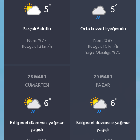
°
°
5
5
Parçalı Bulutlu
Orta kuvvetli yağmurlu
Nem: %77
Nem: %89
Rüzgar: 12 km/h
Rüzgar: 10 km/h
Yağış Olasılığı: %75
28 MART
29 MART
CUMARTESI
PAZAR
°
°
6
6
Bölgesel düzensiz yağmur
Bölgesel düzensiz yağmur
yağışlı
yağışlı