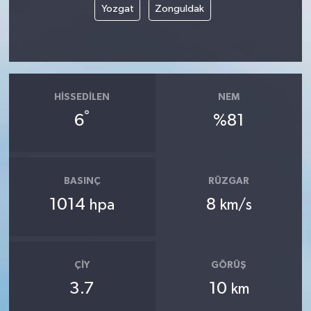
Yozgat
Zonguldak
HISSEDILEN
NEM
°
6
%81
BASINÇ
RÜZGAR
1014
8
hpa
km/s
ÇIY
GÖRÜŞ
3.7
10
km