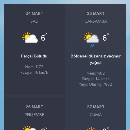
24 MART
25 MART
SALI
ÇARŞAMBA
°
°
6
6
Parçalı Bulutlu
Bölgesel düzensiz yağmur
yağışlı
Nem: %72
Rüzgar: 16 km/h
Nem: %82
Rüzgar: 14 km/h
Yağış Olasılığı: %82
26 MART
27 MART
PERŞEMBE
CUMA
°
°