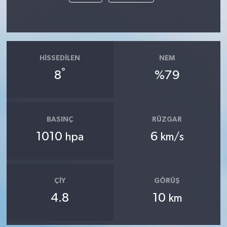
HISSEDILEN
NEM
°
8
%79
BASINÇ
RÜZGAR
1010
6
hpa
km/s
ÇIY
GÖRÜŞ
4.8
10
km