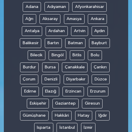
Adana
Adıyaman
Afyonkarahisar
Ağrı
Aksaray
Amasya
Ankara
Antalya
Ardahan
Artvin
Aydın
Balıkesir
Bartın
Batman
Bayburt
Bilecik
Bingöl
Bitlis
Bolu
Burdur
Bursa
Çanakkale
Çankırı
Çorum
Denizli
Diyarbakır
Düzce
Edirne
Elazığ
Erzincan
Erzurum
Eskişehir
Gaziantep
Giresun
Gümüşhane
Hakkâri
Hatay
Iğdır
Isparta
İstanbul
İzmir