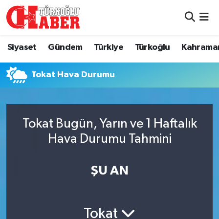
Siyaset
Nöbetçi Eczaneler
Siyaset
Gündem
Türkiye
Türkoğlu
Kahrama
Gündem
Hava Durumu
Tokat Hava Durumu
Türkiye
Namaz Vakitleri
Türkoğlu
Trafik Durumu
Tokat Bugün, Yarın ve 1 Haftalık
Kahramanmaraş
Süper Lig Puan Durumu ve Fikstür
Hava Durumu Tahmini
Diğer İlçeler
Tüm Manşetler
ŞU AN
Eğitim
Son Dakika Haberleri
Tokat
Asayiş
Haber Arşivi