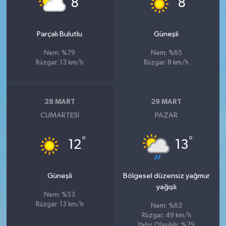
8
8
Parçalı Bulutlu
Güneşli
Nem: %79
Nem: %65
Rüzgar: 13 km/h
Rüzgar: 8 km/h
28 MART
29 MART
CUMARTESI
PAZAR
°
°
12
13
Güneşli
Bölgesel düzensiz yağmur
yağışlı
Nem: %53
Rüzgar: 13 km/h
Nem: %63
Rüzgar: 49 km/h
Yağış Olasılığı: %79