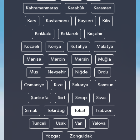
Kahramanmaraş
Karabük
Karaman
Kars
Kastamonu
Kayseri
Kilis
Kırıkkale
Kırklareli
Kırşehir
Kocaeli
Konya
Kütahya
Malatya
Manisa
Mardin
Mersin
Muğla
Muş
Nevşehir
Niğde
Ordu
Osmaniye
Rize
Sakarya
Samsun
Şanlıurfa
Siirt
Sinop
Sivas
Şırnak
Tekirdağ
Tokat
Trabzon
Tunceli
Uşak
Van
Yalova
Yozgat
Zonguldak