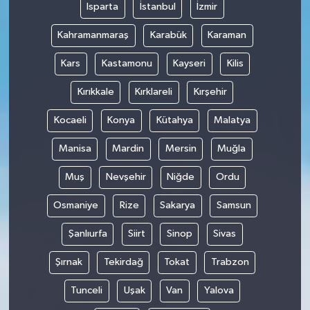
Isparta
İstanbul
İzmir
Kahramanmaraş
Karabük
Karaman
Kars
Kastamonu
Kayseri
Kilis
Kırıkkale
Kırklareli
Kırşehir
Kocaeli
Konya
Kütahya
Malatya
Manisa
Mardin
Mersin
Muğla
Muş
Nevşehir
Niğde
Ordu
Osmaniye
Rize
Sakarya
Samsun
Şanlıurfa
Siirt
Sinop
Sivas
Şırnak
Tekirdağ
Tokat
Trabzon
Tunceli
Uşak
Van
Yalova