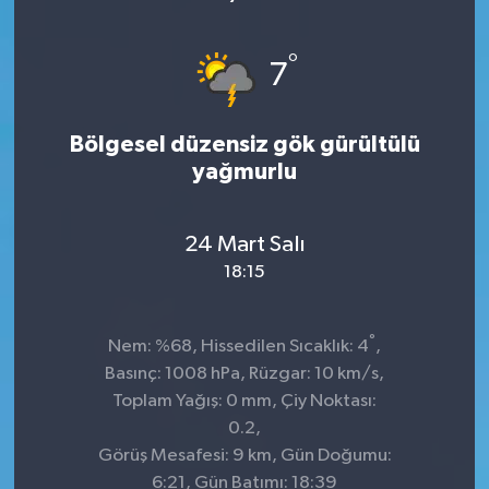
Sağlık
°
7
Kültür & Sanat
Bölgesel düzensiz gök gürültülü
yağmurlu
24 Mart Salı
18:15
°
Nem: %68, Hissedilen Sıcaklık: 4
,
Basınç: 1008 hPa, Rüzgar: 10 km/s,
Toplam Yağış: 0 mm, Çiy Noktası:
0.2,
Görüş Mesafesi: 9 km, Gün Doğumu:
6:21, Gün Batımı: 18:39