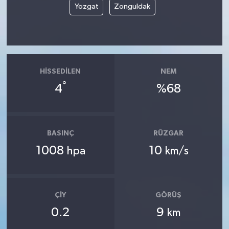
Yozgat
Zonguldak
HISSEDILEN
NEM
°
4
%68
BASINÇ
RÜZGAR
1008
10
hpa
km/s
ÇIY
GÖRÜŞ
0.2
9
km