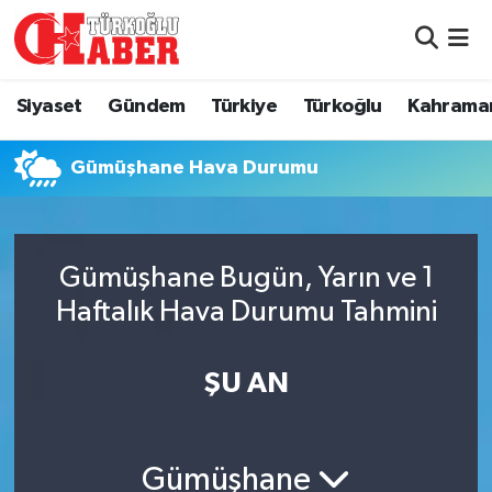
Siyaset
Nöbetçi Eczaneler
Siyaset
Gündem
Türkiye
Türkoğlu
Kahrama
Gündem
Hava Durumu
Gümüşhane Hava Durumu
Türkiye
Namaz Vakitleri
Türkoğlu
Trafik Durumu
Gümüşhane Bugün, Yarın ve 1
Kahramanmaraş
Süper Lig Puan Durumu ve Fikstür
Haftalık Hava Durumu Tahmini
Diğer İlçeler
Tüm Manşetler
ŞU AN
Eğitim
Son Dakika Haberleri
Gümüşhane
Asayiş
Haber Arşivi