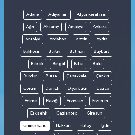
Adana
Adıyaman
Afyonkarahisar
Ağrı
Aksaray
Amasya
Ankara
Antalya
Ardahan
Artvin
Aydın
Balıkesir
Bartın
Batman
Bayburt
Bilecik
Bingöl
Bitlis
Bolu
Burdur
Bursa
Çanakkale
Çankırı
Çorum
Denizli
Diyarbakır
Düzce
Edirne
Elazığ
Erzincan
Erzurum
Eskişehir
Gaziantep
Giresun
Gümüşhane
Hakkâri
Hatay
Iğdır