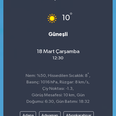
Sağlık
°
10
Kültür & Sanat
Güneşli
18 Mart Çarşamba
12:30
°
Nem: %50, Hissedilen Sıcaklık: 8
,
Basınç: 1016 hPa, Rüzgar: 8 km/s,
Çiy Noktası: -1.3,
Görüş Mesafesi: 10 km, Gün
Doğumu: 6:30, Gün Batımı: 18:32
Adana
Adıyaman
Afyonkarahisar