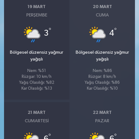
19 MART
20 MART
PERŞEMBE
CUMA
°
°
3
4
Bölgesel düzensiz yağmur
Bölgesel düzensiz yağmur
yağışlı
yağışlı
Nem: %51
Nem: %86
Rüzgar: 10 km/h
Rüzgar: 8 km/h
Yağış Olasılığı: %82
Yağış Olasılığı: %86
Kar Olasılığı: %13
Kar Olasılığı: %10
21 MART
22 MART
CUMARTESI
PAZAR
°
°