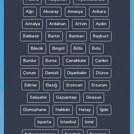
Ağrı
Aksaray
Amasya
Ankara
Antalya
Ardahan
Artvin
Aydın
Balıkesir
Bartın
Batman
Bayburt
Bilecik
Bingöl
Bitlis
Bolu
Burdur
Bursa
Çanakkale
Çankırı
Çorum
Denizli
Diyarbakır
Düzce
Edirne
Elazığ
Erzincan
Erzurum
Eskişehir
Gaziantep
Giresun
Gümüşhane
Hakkâri
Hatay
Iğdır
Isparta
İstanbul
İzmir