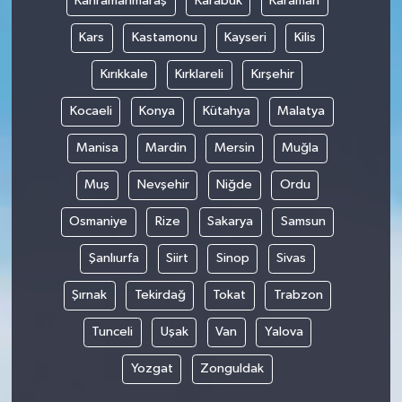
Kahramanmaraş
Karabük
Karaman
Kars
Kastamonu
Kayseri
Kilis
Kırıkkale
Kırklareli
Kırşehir
Kocaeli
Konya
Kütahya
Malatya
Manisa
Mardin
Mersin
Muğla
Muş
Nevşehir
Niğde
Ordu
Osmaniye
Rize
Sakarya
Samsun
Şanlıurfa
Siirt
Sinop
Sivas
Şırnak
Tekirdağ
Tokat
Trabzon
Tunceli
Uşak
Van
Yalova
Yozgat
Zonguldak