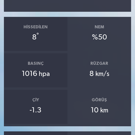
HISSEDILEN
NEM
°
8
%50
BASINÇ
RÜZGAR
1016
8
hpa
km/s
ÇIY
GÖRÜŞ
-1.3
10
km