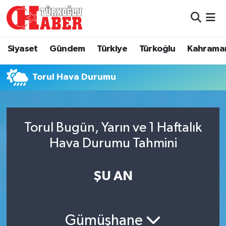
Siyaset
Nöbetçi Eczaneler
Siyaset
Gündem
Türkiye
Türkoğlu
Kahrama
Gündem
Hava Durumu
Torul Hava Durumu
Türkiye
Namaz Vakitleri
Türkoğlu
Trafik Durumu
Torul Bugün, Yarın ve 1 Haftalık
Kahramanmaraş
Süper Lig Puan Durumu ve Fikstür
Hava Durumu Tahmini
Diğer İlçeler
Tüm Manşetler
ŞU AN
Eğitim
Son Dakika Haberleri
Gümüşhane
Asayiş
Haber Arşivi