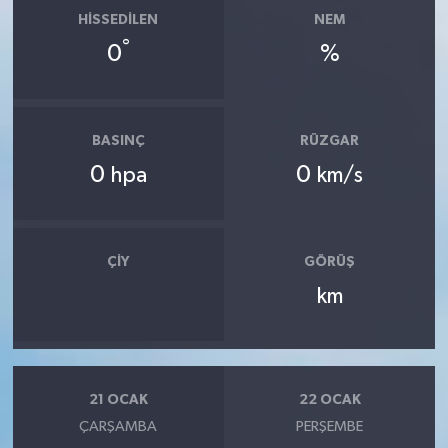
HISSEDILEN
NEM
°
0
%
BASINÇ
RÜZGAR
0
0
hpa
km/s
ÇIY
GÖRÜŞ
km
21 OCAK
22 OCAK
ÇARŞAMBA
PERŞEMBE