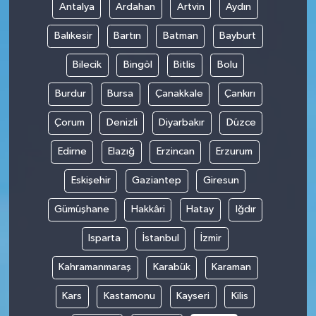
Antalya
Ardahan
Artvin
Aydın
Balıkesir
Bartın
Batman
Bayburt
Bilecik
Bingöl
Bitlis
Bolu
Burdur
Bursa
Çanakkale
Çankırı
Çorum
Denizli
Diyarbakır
Düzce
Edirne
Elazığ
Erzincan
Erzurum
Eskişehir
Gaziantep
Giresun
Gümüşhane
Hakkâri
Hatay
Iğdır
Isparta
İstanbul
İzmir
Kahramanmaraş
Karabük
Karaman
Kars
Kastamonu
Kayseri
Kilis