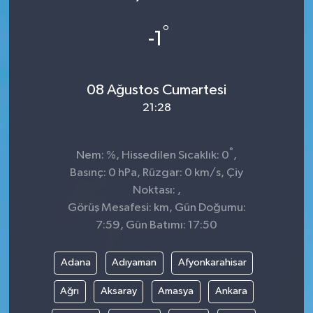
Sağlık
°
-1
Kültür & Sanat
08 Ağustos Cumartesi
21:28
°
Nem: %, Hissedilen Sıcaklık: 0
,
Basınç: 0 hPa, Rüzgar: 0 km/s, Çiy
Noktası: ,
Görüş Mesafesi: km, Gün Doğumu:
7:59, Gün Batımı: 17:50
Adana
Adıyaman
Afyonkarahisar
Ağrı
Aksaray
Amasya
Ankara