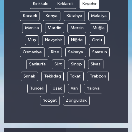
Kırıkkale
Kırklareli
Kırşehir
Kocaeli
Konya
Kütahya
Malatya
Manisa
Mardin
Mersin
Muğla
Muş
Nevşehir
Niğde
Ordu
Osmaniye
Rize
Sakarya
Samsun
Şanlıurfa
Siirt
Sinop
Sivas
Şırnak
Tekirdağ
Tokat
Trabzon
Tunceli
Uşak
Van
Yalova
Yozgat
Zonguldak