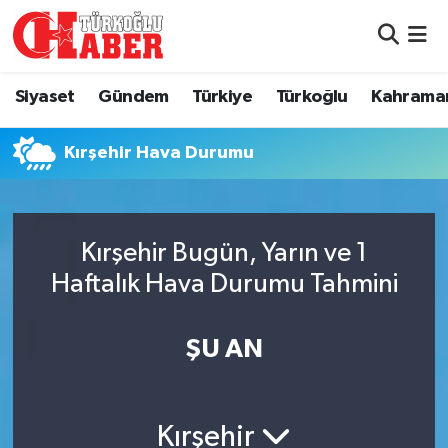
Siyaset
Nöbetçi Eczaneler
Siyaset
Gündem
Türkiye
Türkoğlu
Kahrama
Gündem
Hava Durumu
Kırşehir Hava Durumu
Türkiye
Namaz Vakitleri
Türkoğlu
Trafik Durumu
Kırşehir Bugün, Yarın ve 1
Kahramanmaraş
Süper Lig Puan Durumu ve Fikstür
Haftalık Hava Durumu Tahmini
Diğer İlçeler
Tüm Manşetler
ŞU AN
Eğitim
Son Dakika Haberleri
Kırşehir
Asayiş
Haber Arşivi