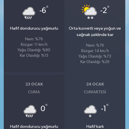
°
°
-6
-2
Hafif dondurucu yağmurlu
Orta kuvvetli veya yoğun ve
sağnak şeklinde kar
Nem: %76
Rüzgar: 11 km/h
Nem: %76
Yağış Olasılığı: %80
Rüzgar: 14 km/h
Kar Olasılığı: %15
Yağış Olasılığı: %73
Kar Olasılığı: %26
23 OCAK
24 OCAK
CUMA
CUMARTESI
°
°
0
-1
Hafif dondurucu yağmurlu
Hafif karlı