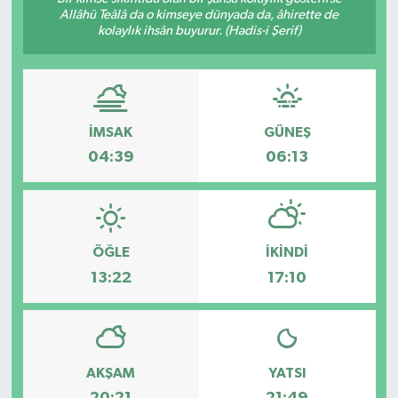
Allâhü Teâlâ da o kimseye dünyada da, âhirette de
Sağlık
kolaylık ihsân buyurur. (Hadis-i Şerif)
Kültür & Sanat
İMSAK
GÜNEŞ
04:39
06:13
ÖĞLE
İKINDI
13:22
17:10
AKŞAM
YATSI