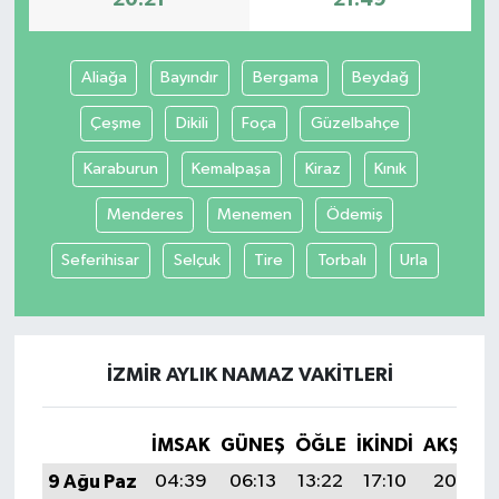
20:21
21:49
Aliağa
Bayındır
Bergama
Beydağ
Çeşme
Dikili
Foça
Güzelbahçe
Karaburun
Kemalpaşa
Kiraz
Kınık
Menderes
Menemen
Ödemiş
Seferihisar
Selçuk
Tire
Torbalı
Urla
İZMIR AYLIK NAMAZ VAKITLERI
İMSAK
GÜNEŞ
ÖĞLE
İKINDI
AKŞAM
9 Ağu Paz
04:39
06:13
13:22
17:10
20:21