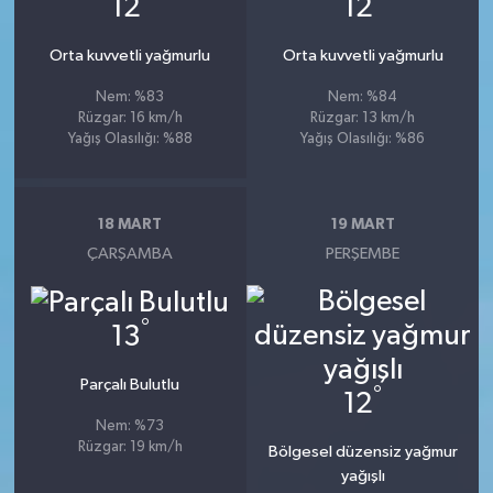
12
12
Orta kuvvetli yağmurlu
Orta kuvvetli yağmurlu
Nem: %83
Nem: %84
Rüzgar: 16 km/h
Rüzgar: 13 km/h
Yağış Olasılığı: %88
Yağış Olasılığı: %86
18 MART
19 MART
ÇARŞAMBA
PERŞEMBE
°
13
Parçalı Bulutlu
°
12
Nem: %73
Rüzgar: 19 km/h
Bölgesel düzensiz yağmur
yağışlı