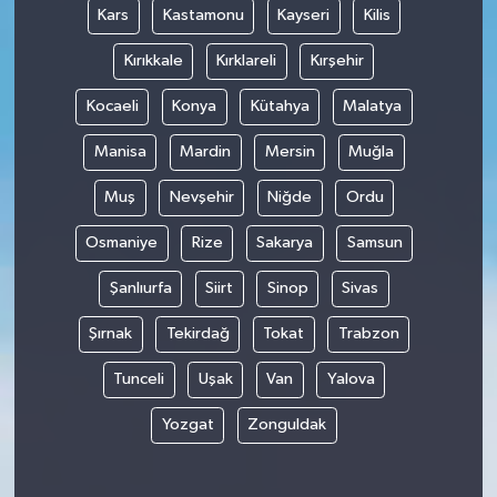
Kars
Kastamonu
Kayseri
Kilis
Kırıkkale
Kırklareli
Kırşehir
Kocaeli
Konya
Kütahya
Malatya
Manisa
Mardin
Mersin
Muğla
Muş
Nevşehir
Niğde
Ordu
Osmaniye
Rize
Sakarya
Samsun
Şanlıurfa
Siirt
Sinop
Sivas
Şırnak
Tekirdağ
Tokat
Trabzon
Tunceli
Uşak
Van
Yalova
Yozgat
Zonguldak