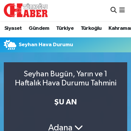
Siyaset
Nöbetçi Eczaneler
Siyaset
Gündem
Türkiye
Türkoğlu
Kahrama
Gündem
Hava Durumu
Seyhan Hava Durumu
Türkiye
Namaz Vakitleri
Türkoğlu
Trafik Durumu
Seyhan Bugün, Yarın ve 1
Kahramanmaraş
Süper Lig Puan Durumu ve Fikstür
Haftalık Hava Durumu Tahmini
Diğer İlçeler
Tüm Manşetler
ŞU AN
Eğitim
Son Dakika Haberleri
Adana
Asayiş
Haber Arşivi