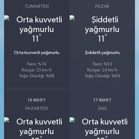
CUMARTESI
PAZAR
°
°
11
11
Orta kuvvetli yağmurlu
Şiddetli yağmurlu
Nem: %74
Nem: %93
Rüzgar: 25 km/h
Rüzgar: 24 km/h
Yağış Olasılığı: %88
Yağış Olasılığı: %84
16 MART
17 MART
PAZARTESI
SALI
°
°