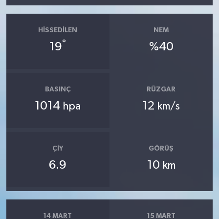
HISSEDILEN
NEM
°
19
%40
BASINÇ
RÜZGAR
1014
12
hpa
km/s
ÇIY
GÖRÜŞ
6.9
10
km
14 MART
15 MART