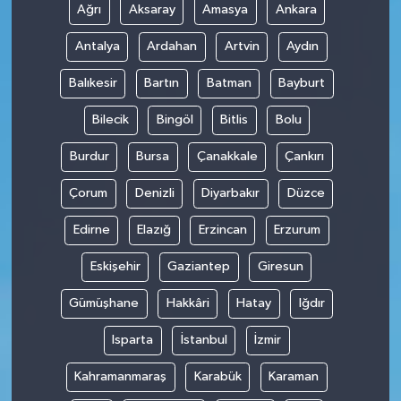
Ağrı
Aksaray
Amasya
Ankara
Antalya
Ardahan
Artvin
Aydın
Balıkesir
Bartın
Batman
Bayburt
Bilecik
Bingöl
Bitlis
Bolu
Burdur
Bursa
Çanakkale
Çankırı
Çorum
Denizli
Diyarbakır
Düzce
Edirne
Elazığ
Erzincan
Erzurum
Eskişehir
Gaziantep
Giresun
Gümüşhane
Hakkâri
Hatay
Iğdır
Isparta
İstanbul
İzmir
Kahramanmaraş
Karabük
Karaman