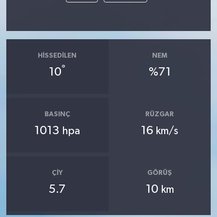
HISSEDILEN
NEM
°
10
%71
BASINÇ
RÜZGAR
1013
16
hpa
km/s
ÇIY
GÖRÜŞ
5.7
10
km