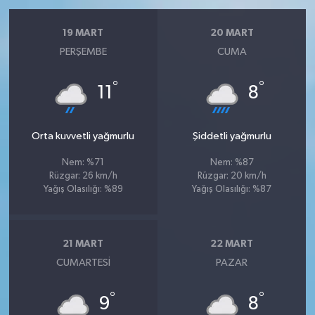
19 MART
20 MART
PERŞEMBE
CUMA
°
°
11
8
Orta kuvvetli yağmurlu
Şiddetli yağmurlu
Nem: %71
Nem: %87
Rüzgar: 26 km/h
Rüzgar: 20 km/h
Yağış Olasılığı: %89
Yağış Olasılığı: %87
21 MART
22 MART
CUMARTESI
PAZAR
°
°
9
8