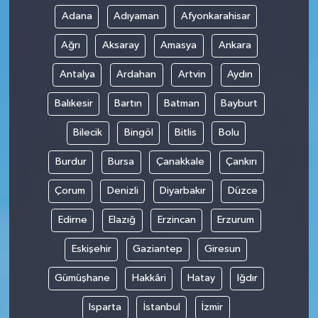
Adana
Adıyaman
Afyonkarahisar
Ağrı
Aksaray
Amasya
Ankara
Antalya
Ardahan
Artvin
Aydın
Balıkesir
Bartın
Batman
Bayburt
Bilecik
Bingöl
Bitlis
Bolu
Burdur
Bursa
Çanakkale
Çankırı
Çorum
Denizli
Diyarbakır
Düzce
Edirne
Elazığ
Erzincan
Erzurum
Eskişehir
Gaziantep
Giresun
Gümüşhane
Hakkâri
Hatay
Iğdır
Isparta
İstanbul
İzmir