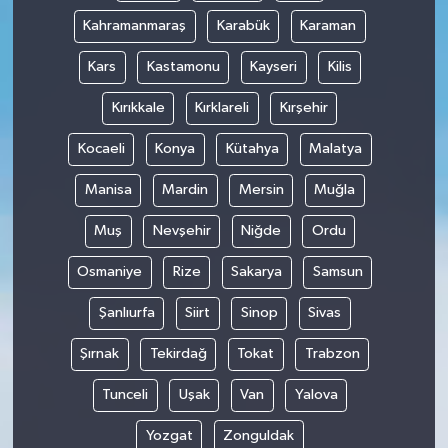
Kahramanmaraş
Karabük
Karaman
Kars
Kastamonu
Kayseri
Kilis
Kırıkkale
Kırklareli
Kırşehir
Kocaeli
Konya
Kütahya
Malatya
Manisa
Mardin
Mersin
Muğla
Muş
Nevşehir
Niğde
Ordu
Osmaniye
Rize
Sakarya
Samsun
Şanlıurfa
Siirt
Sinop
Sivas
Şırnak
Tekirdağ
Tokat
Trabzon
Tunceli
Uşak
Van
Yalova
Yozgat
Zonguldak