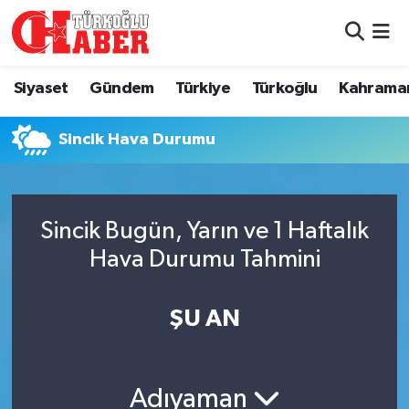
Siyaset
Nöbetçi Eczaneler
Siyaset
Gündem
Türkiye
Türkoğlu
Kahrama
Gündem
Hava Durumu
Sincik Hava Durumu
Türkiye
Namaz Vakitleri
Türkoğlu
Trafik Durumu
Sincik Bugün, Yarın ve 1 Haftalık
Kahramanmaraş
Süper Lig Puan Durumu ve Fikstür
Hava Durumu Tahmini
Diğer İlçeler
Tüm Manşetler
ŞU AN
Eğitim
Son Dakika Haberleri
Adıyaman
Asayiş
Haber Arşivi