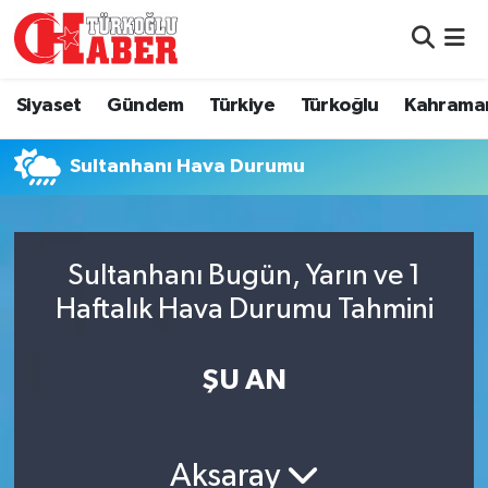
Siyaset
Nöbetçi Eczaneler
Siyaset
Gündem
Türkiye
Türkoğlu
Kahrama
Gündem
Hava Durumu
Sultanhanı Hava Durumu
Türkiye
Namaz Vakitleri
Türkoğlu
Trafik Durumu
Sultanhanı Bugün, Yarın ve 1
Kahramanmaraş
Süper Lig Puan Durumu ve Fikstür
Haftalık Hava Durumu Tahmini
Diğer İlçeler
Tüm Manşetler
ŞU AN
Eğitim
Son Dakika Haberleri
Aksaray
Asayiş
Haber Arşivi