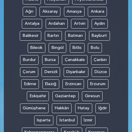
Ağrı
Aksaray
Amasya
Ankara
Antalya
Ardahan
Artvin
Aydın
Balıkesir
Bartın
Batman
Bayburt
Bilecik
Bingöl
Bitlis
Bolu
Burdur
Bursa
Çanakkale
Çankırı
Çorum
Denizli
Diyarbakır
Düzce
Edirne
Elazığ
Erzincan
Erzurum
Eskişehir
Gaziantep
Giresun
Gümüşhane
Hakkâri
Hatay
Iğdır
Isparta
İstanbul
İzmir