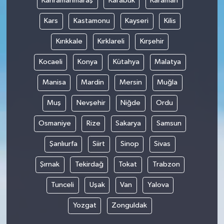
Kahramanmaraş
Karabük
Karaman
Kars
Kastamonu
Kayseri
Kilis
Kırıkkale
Kırklareli
Kırşehir
Kocaeli
Konya
Kütahya
Malatya
Manisa
Mardin
Mersin
Muğla
Muş
Nevşehir
Niğde
Ordu
Osmaniye
Rize
Sakarya
Samsun
Şanlıurfa
Siirt
Sinop
Sivas
Şırnak
Tekirdağ
Tokat
Trabzon
Tunceli
Uşak
Van
Yalova
Yozgat
Zonguldak