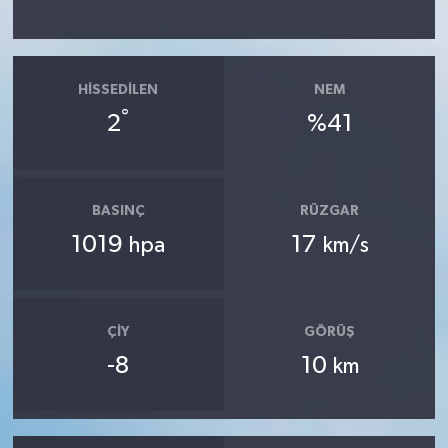
HISSEDILEN
NEM
°
2
%41
BASINÇ
RÜZGAR
1019
17
hpa
km/s
ÇIY
GÖRÜŞ
-8
10
km