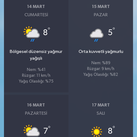
14 MART
15 MART
CUMARTESI
PAZAR
°
°
8
5
Bölgesel düzensiz yağmur
Orta kuvvetli yağmurlu
yağışlı
Nem: %89
Rüzgar: 9 km/h
Nem: %41
Yağış Olasılığı: %82
Rüzgar: 11 km/h
Yağış Olasılığı: %75
16 MART
17 MART
PAZARTESI
SALI
°
°
7
8