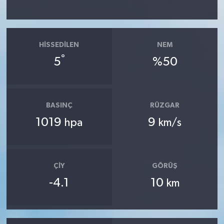
HISSEDILEN
NEM
°
5
%50
BASINÇ
RÜZGAR
1019
9
hpa
km/s
ÇIY
GÖRÜŞ
-4.1
10
km