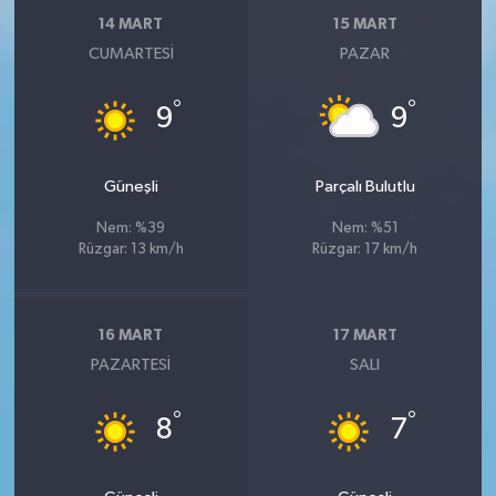
14 MART
15 MART
CUMARTESI
PAZAR
°
°
9
9
Güneşli
Parçalı Bulutlu
Nem: %39
Nem: %51
Rüzgar: 13 km/h
Rüzgar: 17 km/h
16 MART
17 MART
PAZARTESI
SALI
°
°
8
7