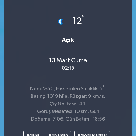
Sağlık
°
12
Kültür & Sanat
Açık
13 Mart Cuma
02:15
°
Nem: %50, Hissedilen Sıcaklık: 5
,
Basınç: 1019 hPa, Rüzgar: 9 km/s,
Çiy Noktası: -4.1,
Görüş Mesafesi: 10 km, Gün
Doğumu: 7:06, Gün Batımı: 18:56
Adana
Adıyaman
Afyonkarahisar