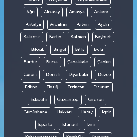
Ağrı
Aksaray
Amasya
Ankara
Antalya
Ardahan
Artvin
Aydın
Balıkesir
Bartın
Batman
Bayburt
Bilecik
Bingöl
Bitlis
Bolu
Burdur
Bursa
Çanakkale
Çankırı
Çorum
Denizli
Diyarbakır
Düzce
Edirne
Elazığ
Erzincan
Erzurum
Eskişehir
Gaziantep
Giresun
Gümüşhane
Hakkâri
Hatay
Iğdır
Isparta
İstanbul
İzmir