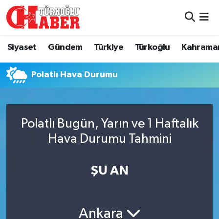
Siyaset
Nöbetçi Eczaneler
Siyaset
Gündem
Türkiye
Türkoğlu
Kahrama
Gündem
Hava Durumu
Polatlı Hava Durumu
Türkiye
Namaz Vakitleri
Türkoğlu
Trafik Durumu
Polatlı Bugün, Yarın ve 1 Haftalık
Kahramanmaraş
Süper Lig Puan Durumu ve Fikstür
Hava Durumu Tahmini
Diğer İlçeler
Tüm Manşetler
ŞU AN
Eğitim
Son Dakika Haberleri
Ankara
Asayiş
Haber Arşivi