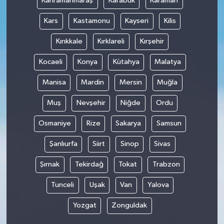
Kahramanmaraş
Karabük
Karaman
Kars
Kastamonu
Kayseri
Kilis
Kırıkkale
Kırklareli
Kırşehir
Kocaeli
Konya
Kütahya
Malatya
Manisa
Mardin
Mersin
Muğla
Muş
Nevşehir
Niğde
Ordu
Osmaniye
Rize
Sakarya
Samsun
Şanlıurfa
Siirt
Sinop
Sivas
Şırnak
Tekirdağ
Tokat
Trabzon
Tunceli
Uşak
Van
Yalova
Yozgat
Zonguldak