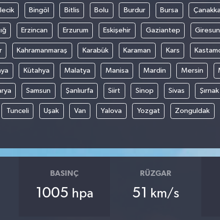
lecik
Bingöl
Bitlis
Bolu
Burdur
Bursa
Çanakka
ığ
Erzincan
Erzurum
Eskişehir
Gaziantep
Giresun
r
Kahramanmaraş
Karabük
Karaman
Kars
Kastam
nya
Kütahya
Malatya
Manisa
Mardin
Mersin
arya
Samsun
Şanlıurfa
Siirt
Sinop
Sivas
Şırnak
Tunceli
Uşak
Van
Yalova
Yozgat
Zonguldak
BASINÇ
RÜZGAR
1005
51
hpa
km/s