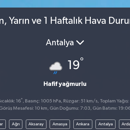
n, Yarın ve 1 Haftalık Hava Dur
Antalya
°
19
Hafif yağmurlu
°
caklık: 16
, Basınç: 1005 hPa, Rüzgar: 51 km/s, Toplam Yağış:
Görüş Mesafesi: 10 km, Gün Doğumu: 7:03, Gün Batımı: 19:0
ar
Ağrı
Aksaray
Amasya
Ankara
Antalya
Ard