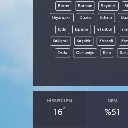
Bartın
Batman
Bayburt
Bi
Diyarbakır
Düzce
Edirne
Elaz
Iğdır
Isparta
İstanbul
İzmi
Kırklareli
Kırşehir
Kocaeli
Ko
Ordu
Osmaniye
Rize
Sak
HISSEDILEN
NEM
°
16
%51