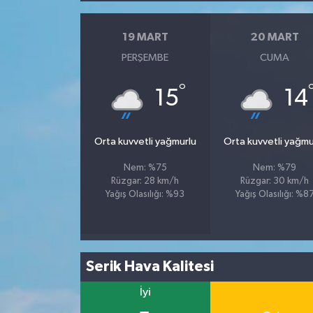
19 MART
20 MART
PERŞEMBE
CUMA
°
15
14
Orta kuvvetli yağmurlu
Orta kuvvetli yağmu
Nem: %75
Nem: %79
Rüzgar: 28 km/h
Rüzgar: 30 km/h
Yağış Olasılığı: %93
Yağış Olasılığı: %8
Serik Hava Kalitesi
İyi