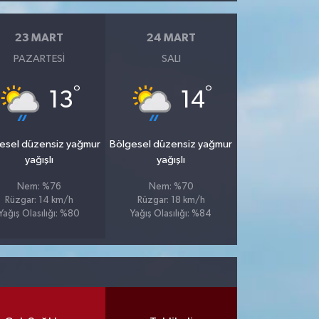
23 MART
24 MART
PAZARTESI
SALI
°
°
13
14
esel düzensiz yağmur
Bölgesel düzensiz yağmur
yağışlı
yağışlı
Nem: %76
Nem: %70
Rüzgar: 14 km/h
Rüzgar: 18 km/h
Yağış Olasılığı: %80
Yağış Olasılığı: %84