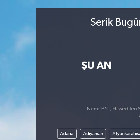
Sağlık
Serik Bugü
Kültür & Sanat
ŞU AN
Nem: %51, Hissedilen Sı
Adana
Adıyaman
Afyonkarahis