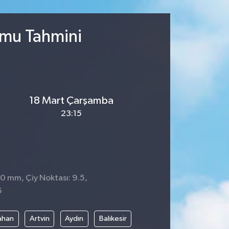
umu Tahmini
18 Mart Çarşamba
23:15
 0 mm, Çiy Noktası: 9.5,
6
ahan
Artvin
Aydın
Balıkesir