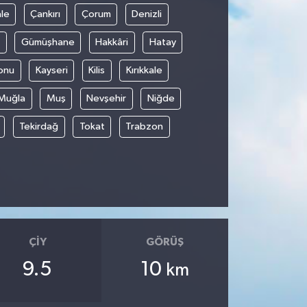
le
Çankırı
Çorum
Denizli
Gümüşhane
Hakkâri
Hatay
onu
Kayseri
Kilis
Kırıkkale
Muğla
Muş
Nevşehir
Niğde
Tekirdağ
Tokat
Trabzon
ÇIY
GÖRÜŞ
9.5
10
km