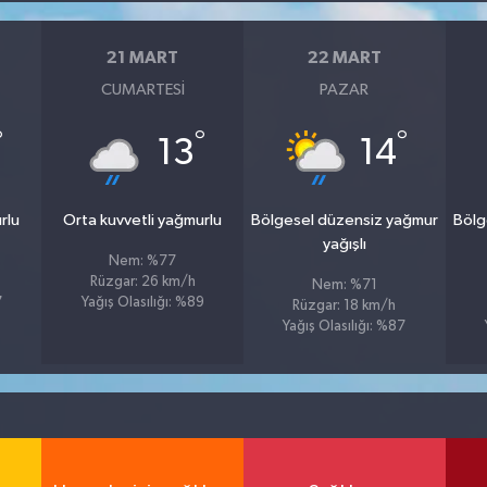
21 MART
22 MART
CUMARTESI
PAZAR
°
°
°
13
14
rlu
Orta kuvvetli yağmurlu
Bölgesel düzensiz yağmur
Bölg
yağışlı
Nem: %77
Rüzgar: 26 km/h
Nem: %71
7
Yağış Olasılığı: %89
Rüzgar: 18 km/h
Yağış Olasılığı: %87