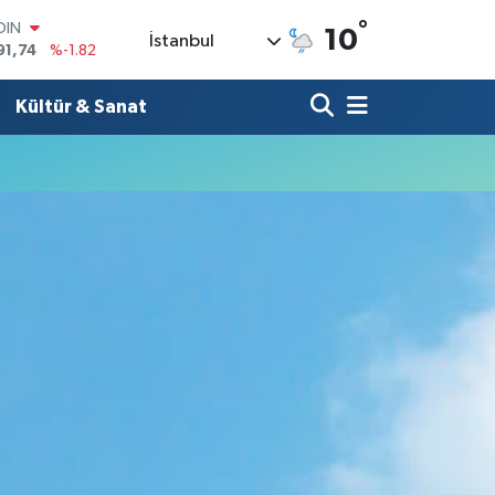
°
OIN
10
İstanbul
91,74
%-1.82
AR
3620
%0.02
Kültür & Sanat
O
8690
%0.19
LİN
0380
%0.18
TIN
2,09000
%0.19
100
98,00
%0