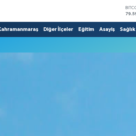
BITC
79.5
DOL
45,4
Kahramanmaraş
Diğer İlçeler
Eğitim
Asayiş
Sağlık
EUR
53,3
STER
61,6
G.AL
686
BİST
14.5