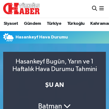
Siyaset
Nöbetçi Eczaneler
Siyaset
Gündem
Türkiye
Türkoğlu
Kahrama
Gündem
Hava Durumu
Hasankeyf Hava Durumu
Türkiye
Namaz Vakitleri
Türkoğlu
Trafik Durumu
Hasankeyf Bugün, Yarın ve 1
Kahramanmaraş
Süper Lig Puan Durumu ve Fikstür
Haftalık Hava Durumu Tahmini
Diğer İlçeler
Tüm Manşetler
ŞU AN
Eğitim
Son Dakika Haberleri
Batman
Asayiş
Haber Arşivi