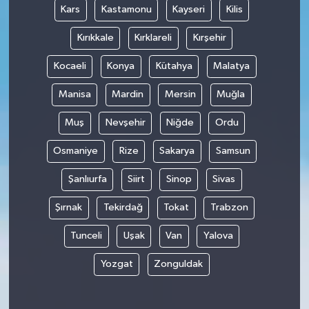
Kars
Kastamonu
Kayseri
Kilis
Kırıkkale
Kırklareli
Kırşehir
Kocaeli
Konya
Kütahya
Malatya
Manisa
Mardin
Mersin
Muğla
Muş
Nevşehir
Niğde
Ordu
Osmaniye
Rize
Sakarya
Samsun
Şanlıurfa
Siirt
Sinop
Sivas
Şırnak
Tekirdağ
Tokat
Trabzon
Tunceli
Uşak
Van
Yalova
Yozgat
Zonguldak