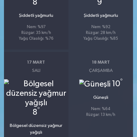
8
9
Şiddetli yağmurlu
Şiddetli yağmurlu
Nem: %97
Nem: %92
Rüzgar: 35 km/h
Rüzgar: 28 km/h
Yağış Olasılığı: %76
Yağış Olasılığı: %85
17 MART
18 MART
SALI
ÇARŞAMBA
°
10
Güneşli
°
Nem: %64
8
Rüzgar: 13 km/h
Bölgesel düzensiz yağmur
yağışlı