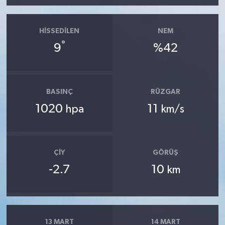
HISSEDILEN
NEM
°
9
%42
BASINÇ
RÜZGAR
1020
11
hpa
km/s
ÇIY
GÖRÜŞ
-2.7
10
km
13 MART
14 MART