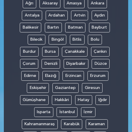
Ağrı
Aksaray
Amasya
Ankara
Antalya
Ardahan
Artvin
Aydın
Balıkesir
Bartın
Batman
Bayburt
Bilecik
Bingöl
Bitlis
Bolu
Burdur
Bursa
Çanakkale
Çankırı
Çorum
Denizli
Diyarbakır
Düzce
Edirne
Elazığ
Erzincan
Erzurum
Eskişehir
Gaziantep
Giresun
Gümüşhane
Hakkâri
Hatay
Iğdır
Isparta
İstanbul
İzmir
Kahramanmaraş
Karabük
Karaman