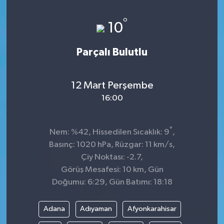
Sağlık
°
10
Kültür & Sanat
Parçalı Bulutlu
12 Mart Perşembe
16:00
°
Nem: %42, Hissedilen Sıcaklık: 9
,
Basınç: 1020 hPa, Rüzgar: 11 km/s,
Çiy Noktası: -2.7,
Görüş Mesafesi: 10 km, Gün
Doğumu: 6:29, Gün Batımı: 18:18
Adana
Adıyaman
Afyonkarahisar