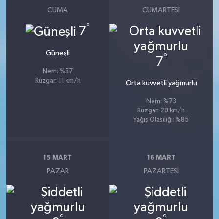
CUMA
CUMARTESI
°
7
Güneşli
°
7
Nem: %57
Rüzgar: 11 km/h
Orta kuvvetli yağmurlu
Nem: %73
Rüzgar: 28 km/h
Yağış Olasılığı: %85
15 MART
16 MART
PAZAR
PAZARTESI
°
°