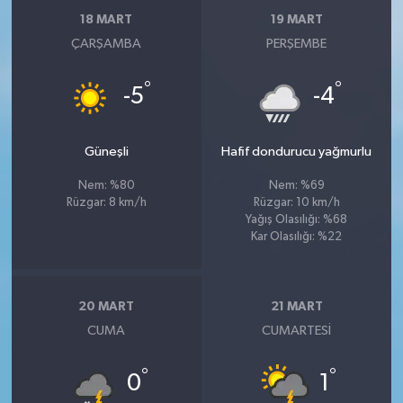
18 MART
19 MART
ÇARŞAMBA
PERŞEMBE
°
°
-5
-4
Güneşli
Hafif dondurucu yağmurlu
Nem: %80
Nem: %69
Rüzgar: 8 km/h
Rüzgar: 10 km/h
Yağış Olasılığı: %68
Kar Olasılığı: %22
20 MART
21 MART
CUMA
CUMARTESI
°
°
0
1