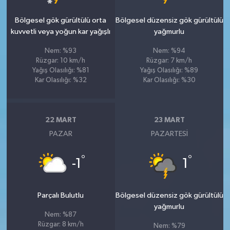
Bölgesel gök gürültülü orta
Bölgesel düzensiz gök gürültülü
kuvvetli veya yoğun kar yağışlı
yağmurlu
Nem: %93
Nem: %94
Rüzgar: 10 km/h
Rüzgar: 7 km/h
Yağış Olasılığı: %81
Yağış Olasılığı: %89
Kar Olasılığı: %32
Kar Olasılığı: %30
22 MART
23 MART
PAZAR
PAZARTESI
°
°
-1
1
Parçalı Bulutlu
Bölgesel düzensiz gök gürültülü
yağmurlu
Nem: %87
Rüzgar: 8 km/h
Nem: %79