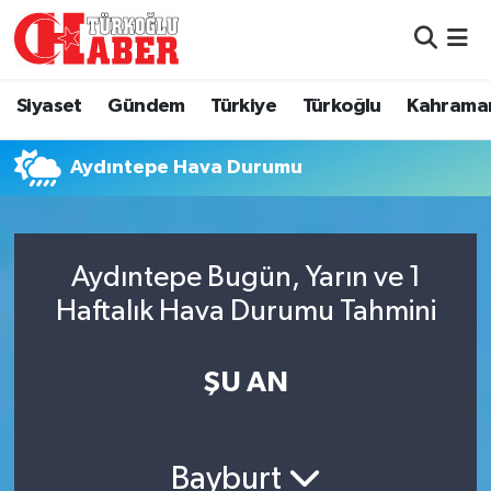
Siyaset
Nöbetçi Eczaneler
Siyaset
Gündem
Türkiye
Türkoğlu
Kahrama
Gündem
Hava Durumu
Aydıntepe Hava Durumu
Türkiye
Namaz Vakitleri
Türkoğlu
Trafik Durumu
Aydıntepe Bugün, Yarın ve 1
Kahramanmaraş
Süper Lig Puan Durumu ve Fikstür
Haftalık Hava Durumu Tahmini
Diğer İlçeler
Tüm Manşetler
ŞU AN
Eğitim
Son Dakika Haberleri
Bayburt
Asayiş
Haber Arşivi