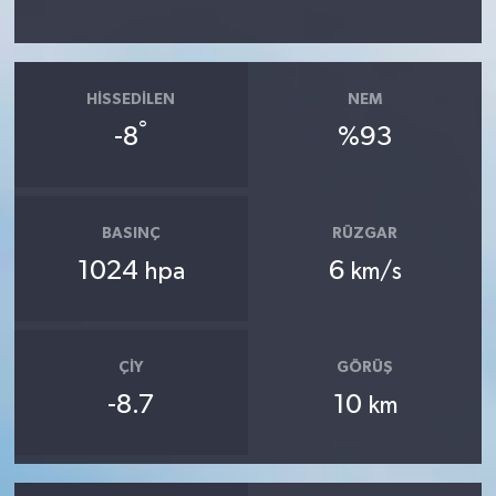
HISSEDILEN
NEM
°
-8
%93
BASINÇ
RÜZGAR
1024
6
hpa
km/s
ÇIY
GÖRÜŞ
-8.7
10
km