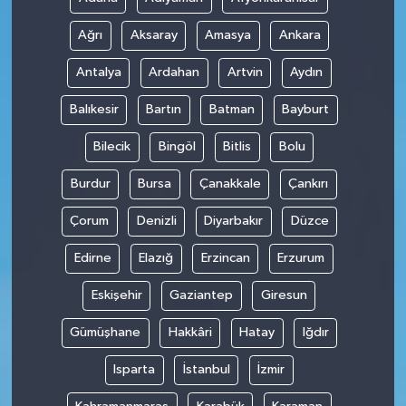
Ağrı
Aksaray
Amasya
Ankara
Antalya
Ardahan
Artvin
Aydın
Balıkesir
Bartın
Batman
Bayburt
Bilecik
Bingöl
Bitlis
Bolu
Burdur
Bursa
Çanakkale
Çankırı
Çorum
Denizli
Diyarbakır
Düzce
Edirne
Elazığ
Erzincan
Erzurum
Eskişehir
Gaziantep
Giresun
Gümüşhane
Hakkâri
Hatay
Iğdır
Isparta
İstanbul
İzmir