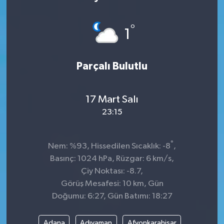
Sağlık
°
1
Kültür & Sanat
Parçalı Bulutlu
17 Mart Salı
23:15
°
Nem: %93, Hissedilen Sıcaklık: -8
,
Basınç: 1024 hPa, Rüzgar: 6 km/s,
Çiy Noktası: -8.7,
Görüş Mesafesi: 10 km, Gün
Doğumu: 6:27, Gün Batımı: 18:27
Adana
Adıyaman
Afyonkarahisar