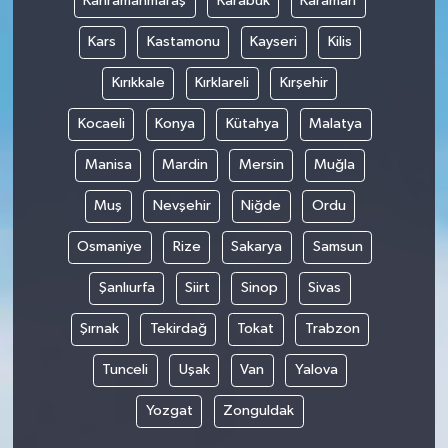
Kahramanmaraş
Karabük
Karaman
Kars
Kastamonu
Kayseri
Kilis
Kırıkkale
Kırklareli
Kırşehir
Kocaeli
Konya
Kütahya
Malatya
Manisa
Mardin
Mersin
Muğla
Muş
Nevşehir
Niğde
Ordu
Osmaniye
Rize
Sakarya
Samsun
Şanlıurfa
Siirt
Sinop
Sivas
Şırnak
Tekirdağ
Tokat
Trabzon
Tunceli
Uşak
Van
Yalova
Yozgat
Zonguldak