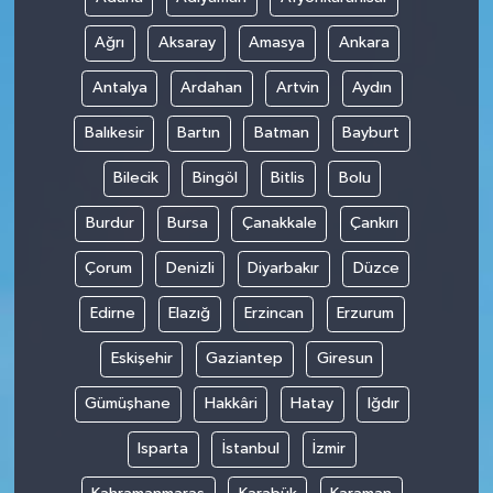
Ağrı
Aksaray
Amasya
Ankara
Antalya
Ardahan
Artvin
Aydın
Balıkesir
Bartın
Batman
Bayburt
Bilecik
Bingöl
Bitlis
Bolu
Burdur
Bursa
Çanakkale
Çankırı
Çorum
Denizli
Diyarbakır
Düzce
Edirne
Elazığ
Erzincan
Erzurum
Eskişehir
Gaziantep
Giresun
Gümüşhane
Hakkâri
Hatay
Iğdır
Isparta
İstanbul
İzmir