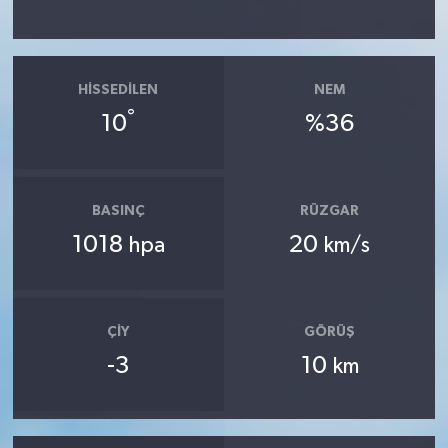
HISSEDILEN
NEM
°
10
%36
BASINÇ
RÜZGAR
1018
20
hpa
km/s
ÇIY
GÖRÜŞ
-3
10
km