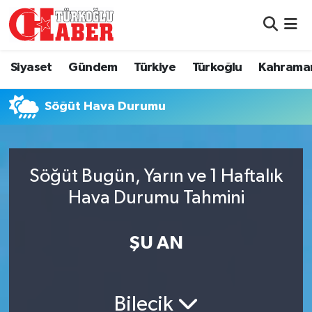
Siyaset
Nöbetçi Eczaneler
Siyaset
Gündem
Türkiye
Türkoğlu
Kahrama
Gündem
Hava Durumu
Söğüt Hava Durumu
Türkiye
Namaz Vakitleri
Türkoğlu
Trafik Durumu
Söğüt Bugün, Yarın ve 1 Haftalık
Kahramanmaraş
Süper Lig Puan Durumu ve Fikstür
Hava Durumu Tahmini
Diğer İlçeler
Tüm Manşetler
ŞU AN
Eğitim
Son Dakika Haberleri
Bilecik
Asayiş
Haber Arşivi