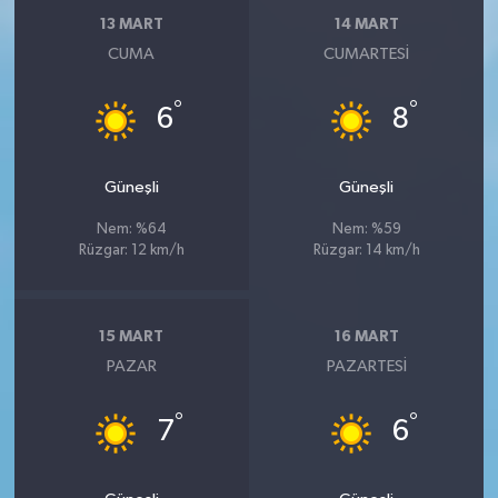
13 MART
14 MART
CUMA
CUMARTESI
°
°
6
8
Güneşli
Güneşli
Nem: %64
Nem: %59
Rüzgar: 12 km/h
Rüzgar: 14 km/h
15 MART
16 MART
PAZAR
PAZARTESI
°
°
7
6