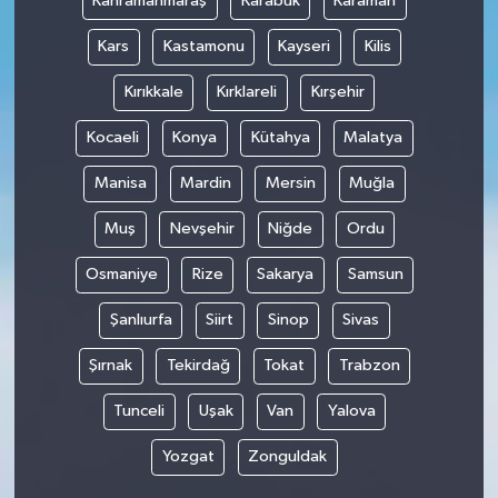
Kahramanmaraş
Karabük
Karaman
Kars
Kastamonu
Kayseri
Kilis
Kırıkkale
Kırklareli
Kırşehir
Kocaeli
Konya
Kütahya
Malatya
Manisa
Mardin
Mersin
Muğla
Muş
Nevşehir
Niğde
Ordu
Osmaniye
Rize
Sakarya
Samsun
Şanlıurfa
Siirt
Sinop
Sivas
Şırnak
Tekirdağ
Tokat
Trabzon
Tunceli
Uşak
Van
Yalova
Yozgat
Zonguldak