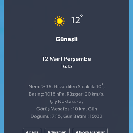
Sağlık
°
12
Kültür & Sanat
Güneşli
12 Mart Perşembe
16:15
°
Nem: %36, Hissedilen Sıcaklık: 10
,
Basınç: 1018 hPa, Rüzgar: 20 km/s,
Çiy Noktası: -3,
Görüş Mesafesi: 10 km, Gün
Doğumu: 7:15, Gün Batımı: 19:02
Adana
Adıyaman
Afyonkarahisar