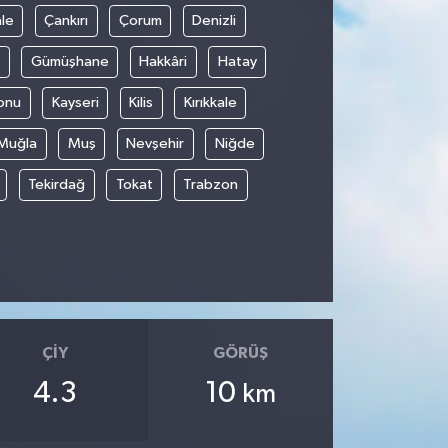
le
Çankırı
Çorum
Denizli
Gümüşhane
Hakkâri
Hatay
onu
Kayseri
Kilis
Kırıkkale
Muğla
Muş
Nevşehir
Niğde
Tekirdağ
Tokat
Trabzon
ÇIY
GÖRÜŞ
4.3
10
km