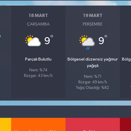
18 MART
19 MART
ÇARŞAMBA
PERŞEMBE
°
°
°
9
9
Parçalı Bulutlu
Bölgesel düzensiz yağmur
Bölg
yağışlı
Nem: %74
Rüzgar: 43 km/h
Nem: %71
Rüzgar: 49 km/h
Yağış Olasılığı: %82