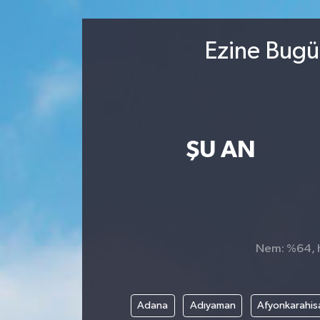
Sağlık
Ezine Bugü
Kültür & Sanat
ŞU AN
Nem: %64, Hi
Adana
Adıyaman
Afyonkarahis