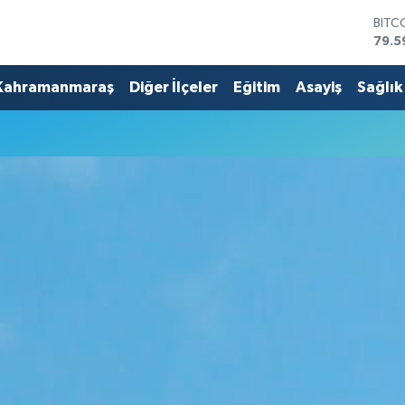
BITC
79.5
DOL
45,4
Kahramanmaraş
Diğer İlçeler
Eğitim
Asayiş
Sağlık
EUR
53,3
STER
61,6
G.AL
686
BİST
14.5