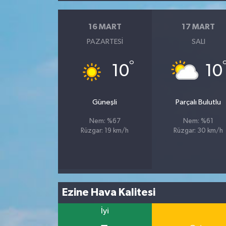
16 MART
17 MART
PAZARTESI
SALI
°
10
10
Güneşli
Parçalı Bulutlu
Nem: %67
Nem: %61
Rüzgar: 19 km/h
Rüzgar: 30 km/h
Ezine Hava Kalitesi
İyi