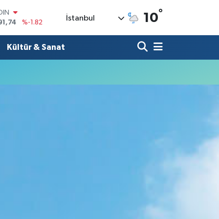
°
OIN
10
İstanbul
91,74
%-1.82
AR
3620
%0.02
Kültür & Sanat
O
8690
%0.19
LİN
0380
%0.18
TIN
2,09000
%0.19
100
98,00
%0