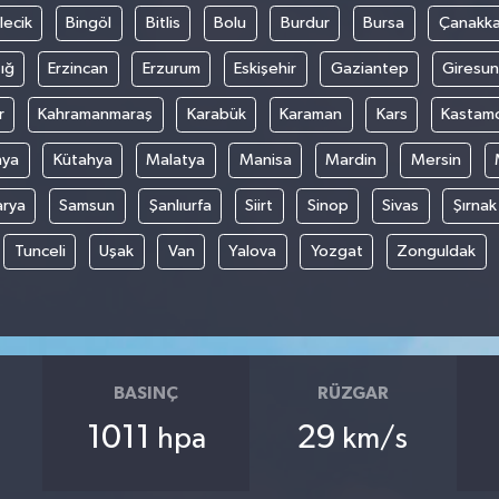
lecik
Bingöl
Bitlis
Bolu
Burdur
Bursa
Çanakka
ığ
Erzincan
Erzurum
Eskişehir
Gaziantep
Giresun
r
Kahramanmaraş
Karabük
Karaman
Kars
Kastam
nya
Kütahya
Malatya
Manisa
Mardin
Mersin
arya
Samsun
Şanlıurfa
Siirt
Sinop
Sivas
Şırnak
Tunceli
Uşak
Van
Yalova
Yozgat
Zonguldak
BASINÇ
RÜZGAR
1011
29
hpa
km/s