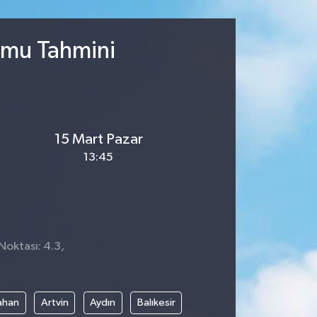
umu Tahmini
15 Mart Pazar
13:45
Noktası: 4.3,
2
ahan
Artvin
Aydın
Balıkesir