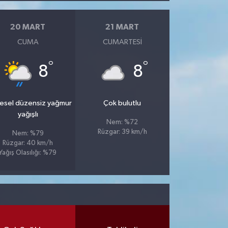
20 MART
21 MART
CUMA
CUMARTESI
°
°
8
8
esel düzensiz yağmur
Çok bulutlu
yağışlı
Nem: %72
Rüzgar: 39 km/h
Nem: %79
Rüzgar: 40 km/h
Yağış Olasılığı: %79