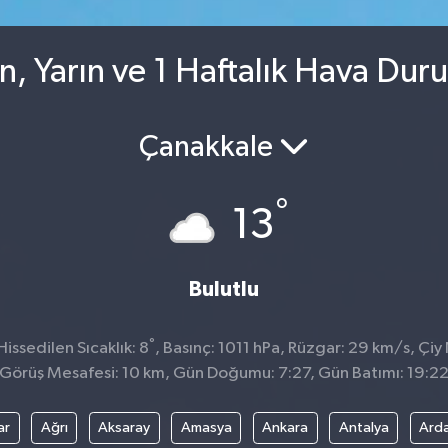
n, Yarın ve 1 Haftalık Hava Dur
Çanakkale
°
13
Bulutlu
°
ssedilen Sıcaklık: 8
, Basınç: 1011 hPa, Rüzgar: 29 km/s, Çiy 
Görüş Mesafesi: 10 km, Gün Doğumu: 7:27, Gün Batımı: 19:2
ar
Ağrı
Aksaray
Amasya
Ankara
Antalya
Ard