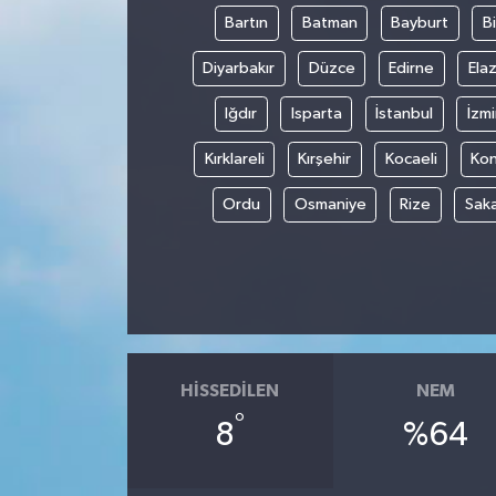
Bartın
Batman
Bayburt
Bi
Diyarbakır
Düzce
Edirne
Elaz
Iğdır
Isparta
İstanbul
İzmi
Kırklareli
Kırşehir
Kocaeli
Ko
Ordu
Osmaniye
Rize
Sak
HISSEDILEN
NEM
°
8
%64