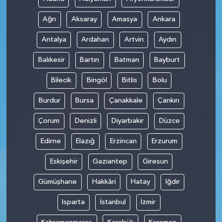
Ağrı
Aksaray
Amasya
Ankara
Antalya
Ardahan
Artvin
Aydın
Balıkesir
Bartın
Batman
Bayburt
Bilecik
Bingöl
Bitlis
Bolu
Burdur
Bursa
Çanakkale
Çankırı
Çorum
Denizli
Diyarbakır
Düzce
Edirne
Elazığ
Erzincan
Erzurum
Eskişehir
Gaziantep
Giresun
Gümüşhane
Hakkâri
Hatay
Iğdır
Isparta
İstanbul
İzmir