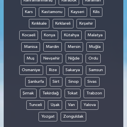
Kahramanmaraş
Karabük
Karaman
Kars
Kastamonu
Kayseri
Kilis
Kırıkkale
Kırklareli
Kırşehir
Kocaeli
Konya
Kütahya
Malatya
Manisa
Mardin
Mersin
Muğla
Muş
Nevşehir
Niğde
Ordu
Osmaniye
Rize
Sakarya
Samsun
Şanlıurfa
Siirt
Sinop
Sivas
Şırnak
Tekirdağ
Tokat
Trabzon
Tunceli
Uşak
Van
Yalova
Yozgat
Zonguldak