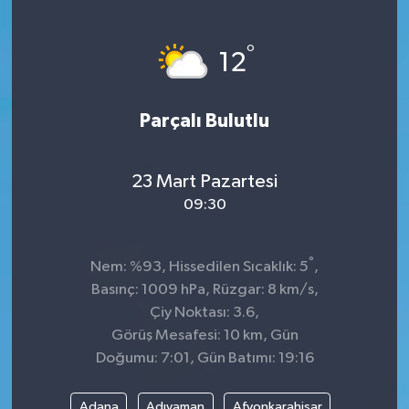
Sağlık
°
12
Kültür & Sanat
Parçalı Bulutlu
23 Mart Pazartesi
09:30
°
Nem: %93, Hissedilen Sıcaklık: 5
,
Basınç: 1009 hPa, Rüzgar: 8 km/s,
Çiy Noktası: 3.6,
Görüş Mesafesi: 10 km, Gün
Doğumu: 7:01, Gün Batımı: 19:16
Adana
Adıyaman
Afyonkarahisar