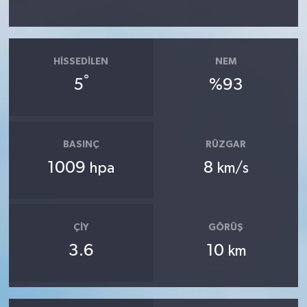
HISSEDILEN
NEM
°
5
%93
BASINÇ
RÜZGAR
1009
8
hpa
km/s
ÇIY
GÖRÜŞ
3.6
10
km