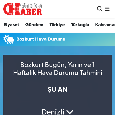
Siyaset
Nöbetçi Eczaneler
Siyaset
Gündem
Türkiye
Türkoğlu
Kahrama
Gündem
Hava Durumu
Bozkurt Hava Durumu
Türkiye
Namaz Vakitleri
Türkoğlu
Trafik Durumu
Bozkurt Bugün, Yarın ve 1
Kahramanmaraş
Süper Lig Puan Durumu ve Fikstür
Haftalık Hava Durumu Tahmini
Diğer İlçeler
Tüm Manşetler
ŞU AN
Eğitim
Son Dakika Haberleri
Denizli
Asayiş
Haber Arşivi