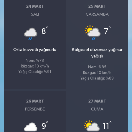
24 MART
25 MART
SALI
ÇARŞAMBA
°
°
8
7
Orta kuvvetli yağmurlu
Bölgesel düzensiz yağmur
yağışlı
Nem: %78
Rüzgar: 13 km/h
Nem: %85
Yağış Olasılığı: %91
Rüzgar: 10 km/h
Yağış Olasılığı: %89
26 MART
27 MART
PERŞEMBE
CUMA
°
°
9
11