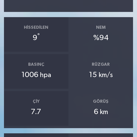
HISSEDILEN
NEM
°
9
%94
BASINÇ
RÜZGAR
1006
15
hpa
km/s
ÇIY
GÖRÜŞ
7.7
6
km