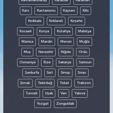
Kahramanmaraş
Karabük
Karaman
Kars
Kastamonu
Kayseri
Kilis
Kırıkkale
Kırklareli
Kırşehir
Kocaeli
Konya
Kütahya
Malatya
Manisa
Mardin
Mersin
Muğla
Muş
Nevşehir
Niğde
Ordu
Osmaniye
Rize
Sakarya
Samsun
Şanlıurfa
Siirt
Sinop
Sivas
Şırnak
Tekirdağ
Tokat
Trabzon
Tunceli
Uşak
Van
Yalova
Yozgat
Zonguldak