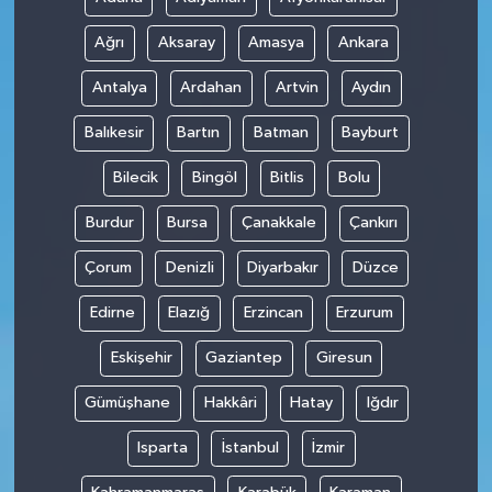
Ağrı
Aksaray
Amasya
Ankara
Antalya
Ardahan
Artvin
Aydın
Balıkesir
Bartın
Batman
Bayburt
Bilecik
Bingöl
Bitlis
Bolu
Burdur
Bursa
Çanakkale
Çankırı
Çorum
Denizli
Diyarbakır
Düzce
Edirne
Elazığ
Erzincan
Erzurum
Eskişehir
Gaziantep
Giresun
Gümüşhane
Hakkâri
Hatay
Iğdır
Isparta
İstanbul
İzmir