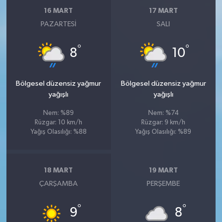
16 MART
17 MART
PAZARTESI
SALI
°
°
8
10
Bölgesel düzensiz yağmur
Bölgesel düzensiz yağmur
yağışlı
yağışlı
Nem: %89
Nem: %74
Rüzgar: 10 km/h
Rüzgar: 9 km/h
Yağış Olasılığı: %88
Yağış Olasılığı: %89
18 MART
19 MART
ÇARŞAMBA
PERŞEMBE
°
°
9
8