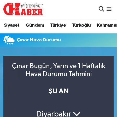
Siyaset
Nöbetçi Eczaneler
Siyaset
Gündem
Türkiye
Türkoğlu
Kahrama
Gündem
Hava Durumu
Çınar Hava Durumu
Türkiye
Namaz Vakitleri
Türkoğlu
Trafik Durumu
Çınar Bugün, Yarın ve 1 Haftalık
Kahramanmaraş
Süper Lig Puan Durumu ve Fikstür
Hava Durumu Tahmini
Diğer İlçeler
Tüm Manşetler
ŞU AN
Eğitim
Son Dakika Haberleri
Diyarbakır
Asayiş
Haber Arşivi