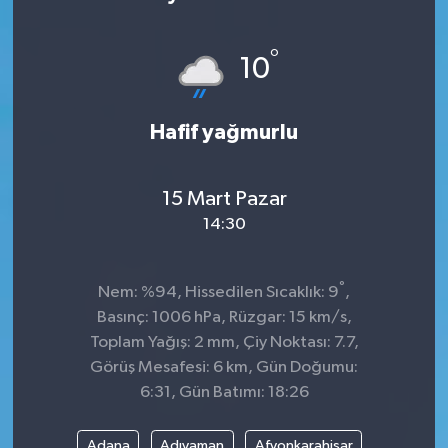
Sağlık
°
10
Kültür & Sanat
Hafif yağmurlu
15 Mart Pazar
14:30
°
Nem: %94, Hissedilen Sıcaklık: 9
,
Basınç: 1006 hPa, Rüzgar: 15 km/s,
Toplam Yağış: 2 mm, Çiy Noktası: 7.7,
Görüş Mesafesi: 6 km, Gün Doğumu:
6:31, Gün Batımı: 18:26
Adana
Adıyaman
Afyonkarahisar