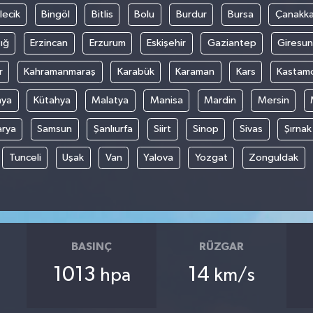
lecik
Bingöl
Bitlis
Bolu
Burdur
Bursa
Çanakka
ığ
Erzincan
Erzurum
Eskişehir
Gaziantep
Giresun
r
Kahramanmaraş
Karabük
Karaman
Kars
Kastam
nya
Kütahya
Malatya
Manisa
Mardin
Mersin
arya
Samsun
Şanlıurfa
Siirt
Sinop
Sivas
Şırnak
Tunceli
Uşak
Van
Yalova
Yozgat
Zonguldak
BASINÇ
RÜZGAR
1013
14
hpa
km/s