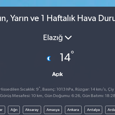
n, Yarın ve 1 Haftalık Hava Du
Elazığ
°
14
Açık
°
issedilen Sıcaklık: 9
, Basınç: 1013 hPa, Rüzgar: 14 km/s, Çiy 
Görüş Mesafesi: 10 km, Gün Doğumu: 6:26, Gün Batımı: 18:2
ar
Ağrı
Aksaray
Amasya
Ankara
Antalya
Ard