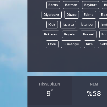
Bartın
Batman
Bayburt
Bi
Diyarbakır
Düzce
Edirne
Elaz
Iğdır
Isparta
İstanbul
İzmi
Kırklareli
Kırşehir
Kocaeli
Ko
Ordu
Osmaniye
Rize
Sak
HISSEDILEN
NEM
°
9
%58