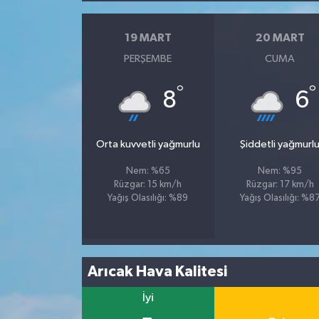
19 MART
20 MART
PERŞEMBE
CUMA
°
°
8
6
Orta kuvvetli yağmurlu
Şiddetli yağmurl
Nem: %65
Nem: %95
Rüzgar: 15 km/h
Rüzgar: 17 km/h
Yağış Olasılığı: %89
Yağış Olasılığı: %8
Arıcak Hava Kalitesi
İyi