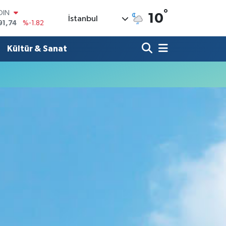
°
OIN
10
İstanbul
91,74
%-1.82
AR
3620
%0.02
Kültür & Sanat
O
8690
%0.19
LİN
0380
%0.18
TIN
2,09000
%0.19
100
98,00
%0