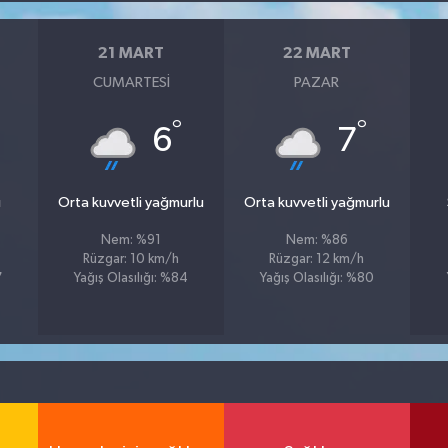
21 MART
22 MART
CUMARTESI
PAZAR
°
°
6
7
u
Orta kuvvetli yağmurlu
Orta kuvvetli yağmurlu
Nem: %91
Nem: %86
Rüzgar: 10 km/h
Rüzgar: 12 km/h
7
Yağış Olasılığı: %84
Yağış Olasılığı: %80