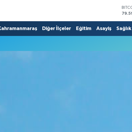
BITC
79.5
DOL
45,4
Kahramanmaraş
Diğer İlçeler
Eğitim
Asayiş
Sağlık
EUR
53,3
STER
61,6
G.AL
686
BİST
14.5