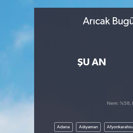
Sağlık
Arıcak Bugü
Kültür & Sanat
ŞU AN
Nem: %58, H
Adana
Adıyaman
Afyonkarahis