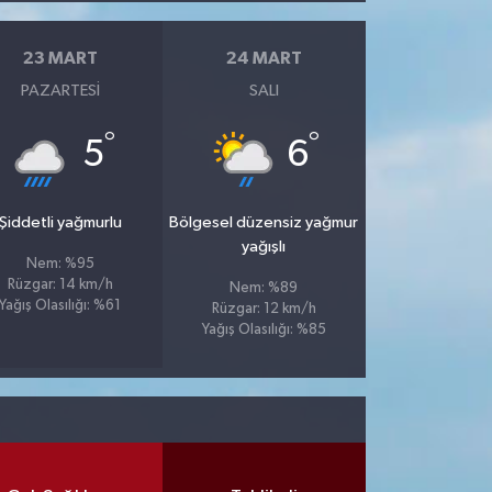
23 MART
24 MART
PAZARTESI
SALI
°
°
5
6
Şiddetli yağmurlu
Bölgesel düzensiz yağmur
yağışlı
Nem: %95
Rüzgar: 14 km/h
Nem: %89
Yağış Olasılığı: %61
Rüzgar: 12 km/h
Yağış Olasılığı: %85