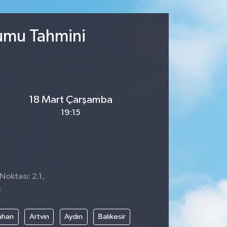
rumu Tahmini
18 Mart Çarşamba
19:15
Noktası: 2.1,
8
ahan
Artvin
Aydın
Balıkesir