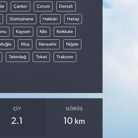
le
Çankırı
Çorum
Denizli
Gümüşhane
Hakkâri
Hatay
onu
Kayseri
Kilis
Kırıkkale
Muğla
Muş
Nevşehir
Niğde
Tekirdağ
Tokat
Trabzon
ÇIY
GÖRÜŞ
2.1
10
km