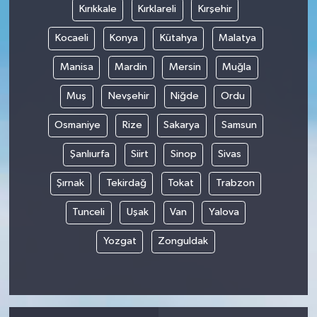
Kırıkkale
Kırklareli
Kırşehir
Kocaeli
Konya
Kütahya
Malatya
Manisa
Mardin
Mersin
Muğla
Muş
Nevşehir
Niğde
Ordu
Osmaniye
Rize
Sakarya
Samsun
Şanlıurfa
Siirt
Sinop
Sivas
Şırnak
Tekirdağ
Tokat
Trabzon
Tunceli
Uşak
Van
Yalova
Yozgat
Zonguldak