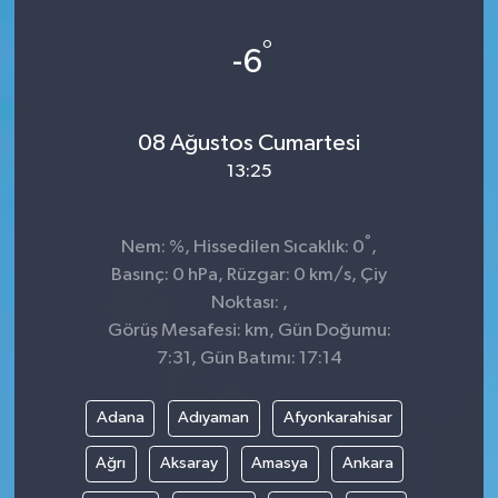
Sağlık
°
-6
Kültür & Sanat
08 Ağustos Cumartesi
13:25
°
Nem: %, Hissedilen Sıcaklık: 0
,
Basınç: 0 hPa, Rüzgar: 0 km/s, Çiy
Noktası: ,
Görüş Mesafesi: km, Gün Doğumu:
7:31, Gün Batımı: 17:14
Adana
Adıyaman
Afyonkarahisar
Ağrı
Aksaray
Amasya
Ankara