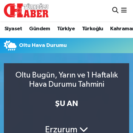
Siyaset
Nöbetçi Eczaneler
Siyaset
Gündem
Türkiye
Türkoğlu
Kahrama
Gündem
Hava Durumu
Oltu Hava Durumu
Türkiye
Namaz Vakitleri
Türkoğlu
Trafik Durumu
Oltu Bugün, Yarın ve 1 Haftalık
Kahramanmaraş
Süper Lig Puan Durumu ve Fikstür
Hava Durumu Tahmini
Diğer İlçeler
Tüm Manşetler
ŞU AN
Eğitim
Son Dakika Haberleri
Erzurum
Asayiş
Haber Arşivi