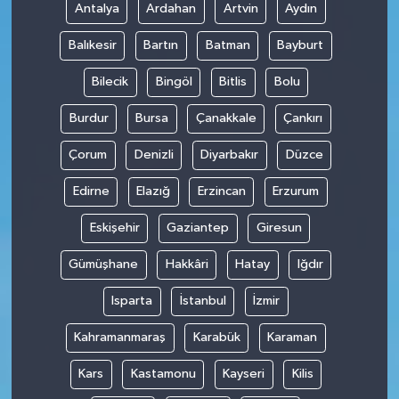
Antalya
Ardahan
Artvin
Aydın
Balıkesir
Bartın
Batman
Bayburt
Bilecik
Bingöl
Bitlis
Bolu
Burdur
Bursa
Çanakkale
Çankırı
Çorum
Denizli
Diyarbakır
Düzce
Edirne
Elazığ
Erzincan
Erzurum
Eskişehir
Gaziantep
Giresun
Gümüşhane
Hakkâri
Hatay
Iğdır
Isparta
İstanbul
İzmir
Kahramanmaraş
Karabük
Karaman
Kars
Kastamonu
Kayseri
Kilis