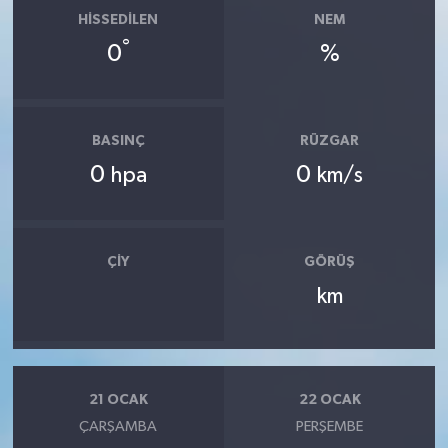
HISSEDILEN
NEM
°
0
%
BASINÇ
RÜZGAR
0
0
hpa
km/s
ÇIY
GÖRÜŞ
km
21 OCAK
22 OCAK
ÇARŞAMBA
PERŞEMBE