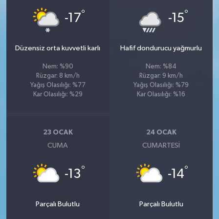
°
°
-17
-15
Düzensiz orta kuvvetli karlı
Hafif dondurucu yağmurlu
Nem: %90
Nem: %84
Rüzgar: 8 km/h
Rüzgar: 9 km/h
Yağış Olasılığı: %77
Yağış Olasılığı: %79
Kar Olasılığı: %29
Kar Olasılığı: %16
23 OCAK
24 OCAK
CUMA
CUMARTESI
°
°
-13
-14
Parçalı Bulutlu
Parçalı Bulutlu