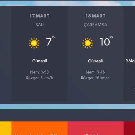
17 MART
18 MART
SALI
ÇARŞAMBA
°
°
7
10
Güneşli
Güneşli
Bölg
Nem: %58
Nem: %46
Rüzgar: 8 km/h
Rüzgar: 16 km/h