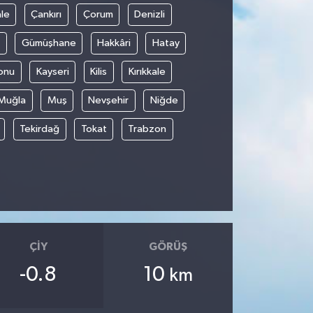
le
Çankırı
Çorum
Denizli
Gümüşhane
Hakkâri
Hatay
onu
Kayseri
Kilis
Kırıkkale
Muğla
Muş
Nevşehir
Niğde
Tekirdağ
Tokat
Trabzon
ÇIY
GÖRÜŞ
-0.8
10
km