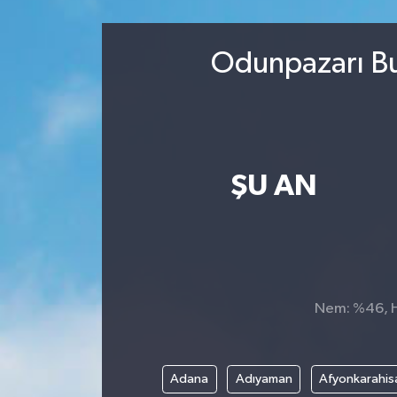
Sağlık
Odunpazarı Bu
Kültür & Sanat
ŞU AN
Nem: %46, Hi
Adana
Adıyaman
Afyonkarahis