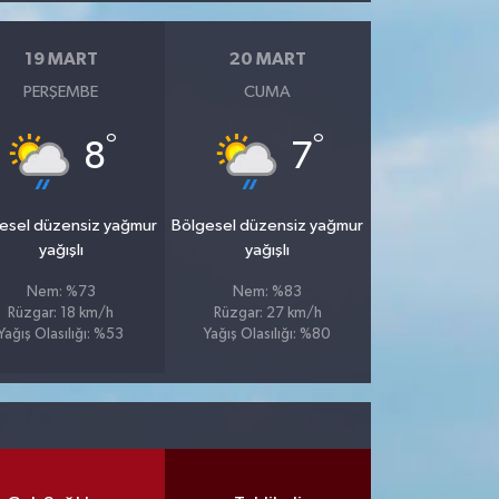
19 MART
20 MART
PERŞEMBE
CUMA
°
°
8
7
esel düzensiz yağmur
Bölgesel düzensiz yağmur
yağışlı
yağışlı
Nem: %73
Nem: %83
Rüzgar: 18 km/h
Rüzgar: 27 km/h
Yağış Olasılığı: %53
Yağış Olasılığı: %80