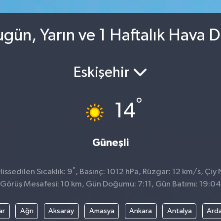
gün, Yarın ve 1 Haftalık Hava 
Eskişehir
°
14
Güneşli
°
ssedilen Sıcaklık: 9
, Basınç: 1012 hPa, Rüzgar: 12 km/s, Çiy 
Görüş Mesafesi: 10 km, Gün Doğumu: 7:11, Gün Batımı: 19:04
ar
Ağrı
Aksaray
Amasya
Ankara
Antalya
Ard