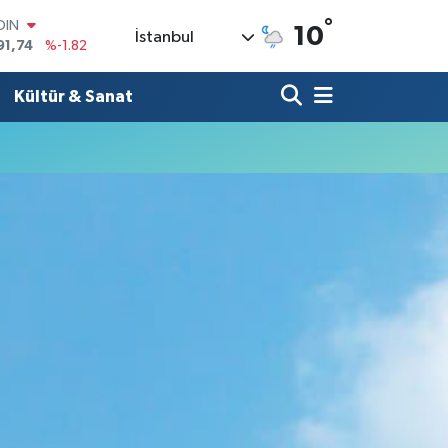
°
OIN
10
İstanbul
91,74
%-1.82
AR
3620
%0.02
Kültür & Sanat
O
8690
%0.19
LİN
0380
%0.18
TIN
2,09000
%0.19
100
98,00
%0