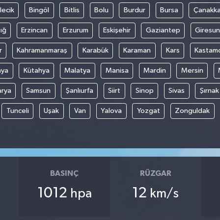
lecik
Bingöl
Bitlis
Bolu
Burdur
Bursa
Çanakka
ığ
Erzincan
Erzurum
Eskişehir
Gaziantep
Giresun
r
Kahramanmaraş
Karabük
Karaman
Kars
Kastam
nya
Kütahya
Malatya
Manisa
Mardin
Mersin
arya
Samsun
Şanlıurfa
Siirt
Sinop
Sivas
Şırnak
Tunceli
Uşak
Van
Yalova
Yozgat
Zonguldak
BASINÇ
RÜZGAR
1012
12
hpa
km/s