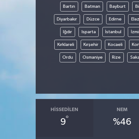
Bartın
Batman
Bayburt
Bi
Diyarbakır
Düzce
Edirne
Elaz
Iğdır
Isparta
İstanbul
İzmi
Kırklareli
Kırşehir
Kocaeli
Ko
Ordu
Osmaniye
Rize
Sak
HISSEDILEN
NEM
°
9
%46