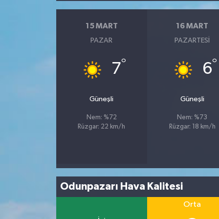
15 MART
16 MART
PAZAR
PAZARTESI
°
°
7
6
Güneşli
Güneşli
Nem: %72
Nem: %73
Rüzgar: 22 km/h
Rüzgar: 18 km/h
Odunpazarı Hava Kalitesi
Orta