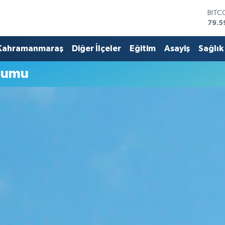
BITC
79.5
DOL
45,4
Kahramanmaraş
Diğer İlçeler
Eğitim
Asayiş
Sağlık
EUR
53,3
rumu
STER
61,6
G.AL
686
BİST
14.5