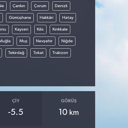
le
Çankırı
Çorum
Denizli
Gümüşhane
Hakkâri
Hatay
onu
Kayseri
Kilis
Kırıkkale
Muğla
Muş
Nevşehir
Niğde
Tekirdağ
Tokat
Trabzon
ÇIY
GÖRÜŞ
-5.5
10
km