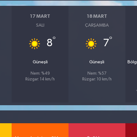
17 MART
18 MART
SALI
ÇARŞAMBA
°
°
8
7
Güneşli
Güneşli
Bölg
Nem: %49
Nem: %57
Rüzgar: 14 km/h
Rüzgar: 10 km/h