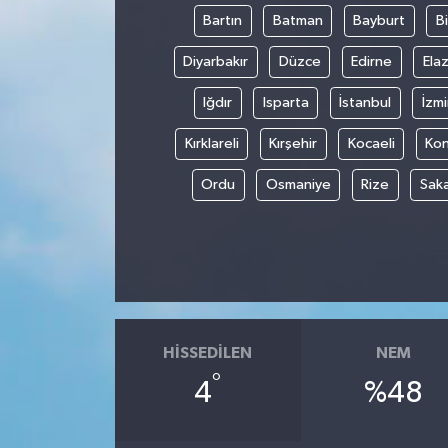
Bartın
Batman
Bayburt
Bi
Diyarbakır
Düzce
Edirne
Elaz
Iğdır
Isparta
İstanbul
İzmi
Kırklareli
Kırşehir
Kocaeli
Ko
Ordu
Osmaniye
Rize
Sak
HISSEDILEN
NEM
°
4
%48