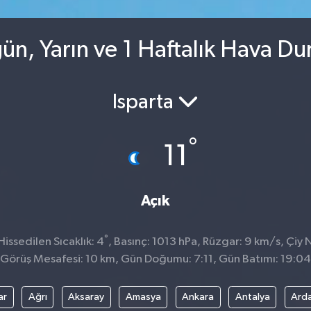
ün, Yarın ve 1 Haftalık Hava D
Isparta
°
11
Açık
°
ssedilen Sıcaklık: 4
, Basınç: 1013 hPa, Rüzgar: 9 km/s, Çiy N
Görüş Mesafesi: 10 km, Gün Doğumu: 7:11, Gün Batımı: 19:04
ar
Ağrı
Aksaray
Amasya
Ankara
Antalya
Ard