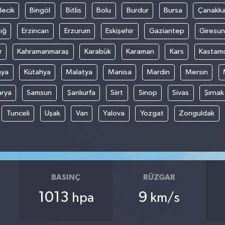
lecik
Bingöl
Bitlis
Bolu
Burdur
Bursa
Çanakka
ığ
Erzincan
Erzurum
Eskişehir
Gaziantep
Giresun
r
Kahramanmaraş
Karabük
Karaman
Kars
Kastam
nya
Kütahya
Malatya
Manisa
Mardin
Mersin
arya
Samsun
Şanlıurfa
Siirt
Sinop
Sivas
Şırnak
Tunceli
Uşak
Van
Yalova
Yozgat
Zonguldak
BASINÇ
RÜZGAR
1013
9
hpa
km/s