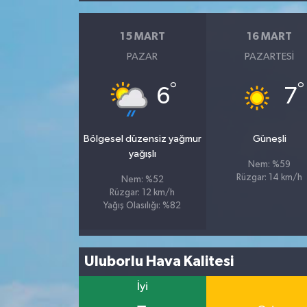
15 MART
16 MART
PAZAR
PAZARTESI
°
°
6
7
Bölgesel düzensiz yağmur
Güneşli
yağışlı
Nem: %59
Rüzgar: 14 km/h
Nem: %52
Rüzgar: 12 km/h
Yağış Olasılığı: %82
Uluborlu Hava Kalitesi
İyi