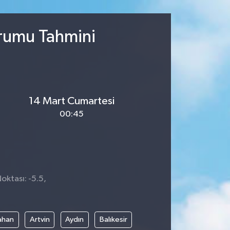
urumu Tahmini
14 Mart Cumartesi
00:45
oktası: -5.5,
ahan
Artvin
Aydın
Balıkesir