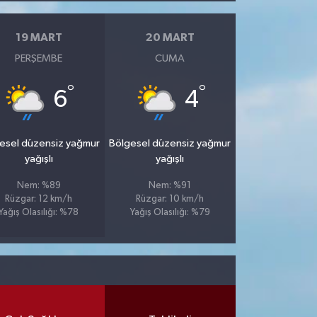
19 MART
20 MART
PERŞEMBE
CUMA
°
°
6
4
esel düzensiz yağmur
Bölgesel düzensiz yağmur
yağışlı
yağışlı
Nem: %89
Nem: %91
Rüzgar: 12 km/h
Rüzgar: 10 km/h
Yağış Olasılığı: %78
Yağış Olasılığı: %79