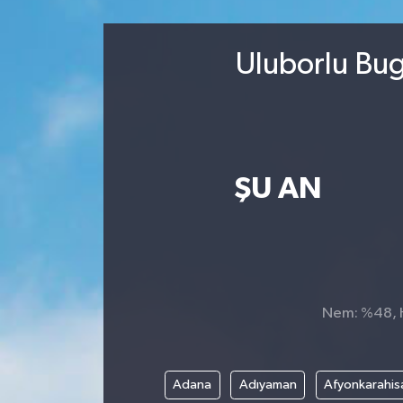
Sağlık
Uluborlu Bug
Kültür & Sanat
ŞU AN
Nem: %48, Hi
Adana
Adıyaman
Afyonkarahis