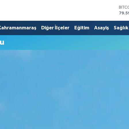
BITC
79.5
DOL
45,4
Kahramanmaraş
Diğer İlçeler
Eğitim
Asayiş
Sağlık
EUR
53,3
mu
STER
61,6
G.AL
686
BİST
14.5