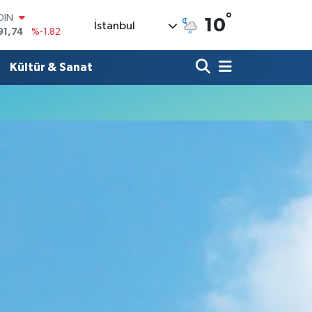
°
OIN
10
İstanbul
91,74
%-1.82
AR
3620
%0.02
Kültür & Sanat
O
8690
%0.19
LİN
0380
%0.18
TIN
2,09000
%0.19
100
98,00
%0