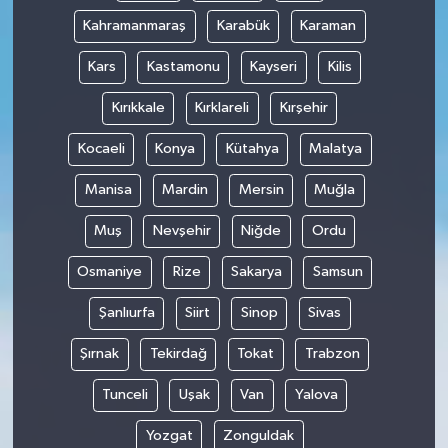
Kahramanmaraş
Karabük
Karaman
Kars
Kastamonu
Kayseri
Kilis
Kırıkkale
Kırklareli
Kırşehir
Kocaeli
Konya
Kütahya
Malatya
Manisa
Mardin
Mersin
Muğla
Muş
Nevşehir
Niğde
Ordu
Osmaniye
Rize
Sakarya
Samsun
Şanlıurfa
Siirt
Sinop
Sivas
Şırnak
Tekirdağ
Tokat
Trabzon
Tunceli
Uşak
Van
Yalova
Yozgat
Zonguldak