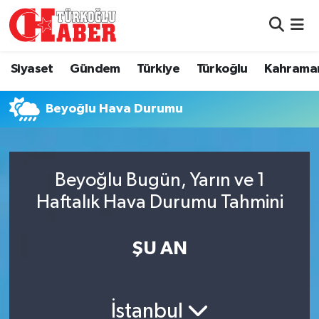
Siyaset
Nöbetçi Eczaneler
Siyaset
Gündem
Türkiye
Türkoğlu
Kahrama
Gündem
Hava Durumu
Beyoğlu Hava Durumu
Türkiye
Namaz Vakitleri
Türkoğlu
Trafik Durumu
Beyoğlu Bugün, Yarın ve 1
Kahramanmaraş
Süper Lig Puan Durumu ve Fikstür
Haftalık Hava Durumu Tahmini
Diğer İlçeler
Tüm Manşetler
ŞU AN
Eğitim
Son Dakika Haberleri
İstanbul
Asayiş
Haber Arşivi