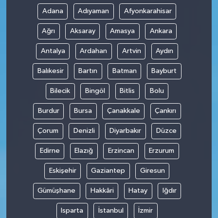
Adana
Adıyaman
Afyonkarahisar
Ağrı
Aksaray
Amasya
Ankara
Antalya
Ardahan
Artvin
Aydın
Balıkesir
Bartın
Batman
Bayburt
Bilecik
Bingöl
Bitlis
Bolu
Burdur
Bursa
Çanakkale
Çankırı
Çorum
Denizli
Diyarbakır
Düzce
Edirne
Elazığ
Erzincan
Erzurum
Eskişehir
Gaziantep
Giresun
Gümüşhane
Hakkâri
Hatay
Iğdır
Isparta
İstanbul
İzmir