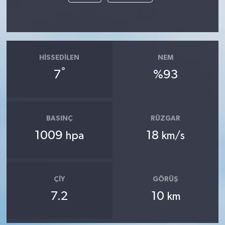
HISSEDILEN
NEM
°
7
%93
BASINÇ
RÜZGAR
1009
18
hpa
km/s
ÇIY
GÖRÜŞ
7.2
10
km