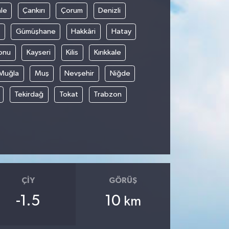
le
Çankırı
Çorum
Denizli
Gümüşhane
Hakkâri
Hatay
onu
Kayseri
Kilis
Kırıkkale
Muğla
Muş
Nevşehir
Niğde
Tekirdağ
Tokat
Trabzon
ÇIY
GÖRÜŞ
-1.5
10
km