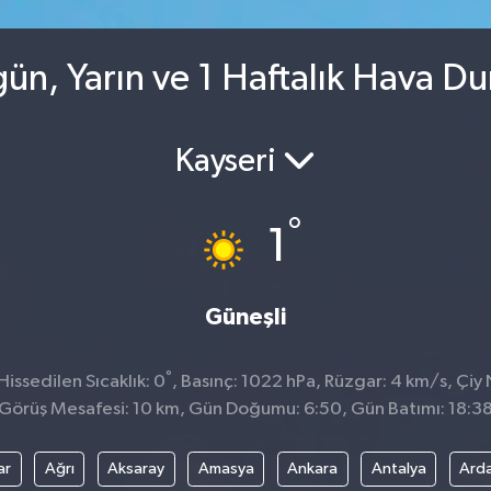
gün, Yarın ve 1 Haftalık Hava D
Kayseri
°
1
Güneşli
°
issedilen Sıcaklık: 0
, Basınç: 1022 hPa, Rüzgar: 4 km/s, Çiy N
Görüş Mesafesi: 10 km, Gün Doğumu: 6:50, Gün Batımı: 18:3
ar
Ağrı
Aksaray
Amasya
Ankara
Antalya
Ard