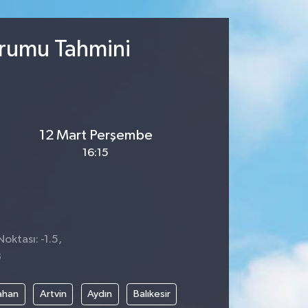
urumu Tahmini
12 Mart Perşembe
16:15
oktası: -1.5,
8
ahan
Artvin
Aydın
Balıkesir