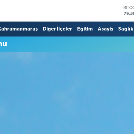
BITC
79.5
DOL
45,4
Kahramanmaraş
Diğer İlçeler
Eğitim
Asayiş
Sağlık
EUR
53,3
mu
STER
61,6
G.AL
686
BİST
14.5