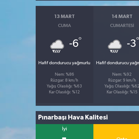
13 MART
14 MART
CUMA
CUMARTESI
°
-6
-3
Hafif dondurucu yağmurlu
Hafif dondurucu yağ
Nem: %86
Nem: %92
Rüzgar: 8 km/h
Rüzgar: 9 km/h
Yağış Olasılığı: %63
Yağış Olasılığı: %6
Kar Olasılığı: %12
Kar Olasılığı: %15
Pınarbaşı Hava Kalitesi
İyi