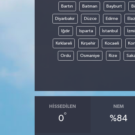
Bartın
Batman
Bayburt
Bi
Diyarbakır
Düzce
Edirne
Elaz
Iğdır
Isparta
İstanbul
İzmi
Kırklareli
Kırşehir
Kocaeli
Ko
Ordu
Osmaniye
Rize
Sak
HISSEDILEN
NEM
°
0
%84