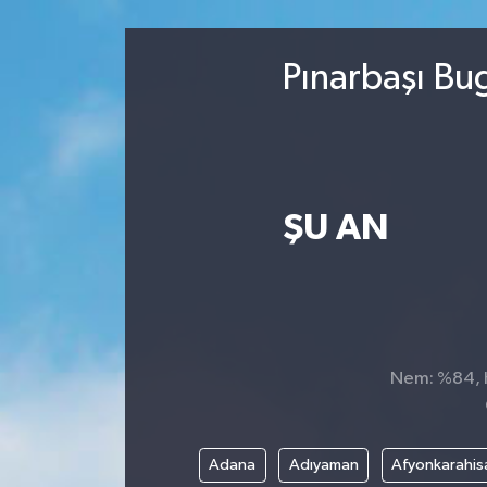
Sağlık
Pınarbaşı Bu
Kültür & Sanat
ŞU AN
Nem: %84, H
Adana
Adıyaman
Afyonkarahis