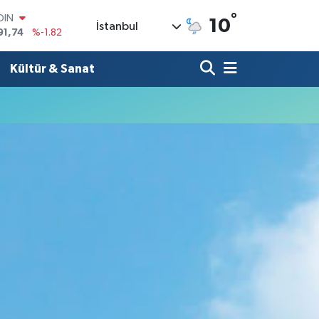
°
OIN
10
İstanbul
91,74
%-1.82
AR
3620
%0.02
Kültür & Sanat
O
8690
%0.19
LİN
0380
%0.18
TIN
2,09000
%0.19
100
98,00
%0