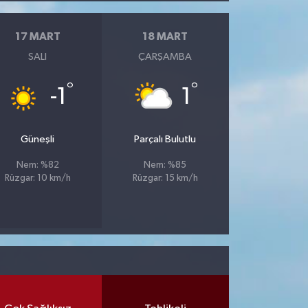
17 MART
18 MART
SALI
ÇARŞAMBA
°
°
-1
1
Güneşli
Parçalı Bulutlu
Nem: %82
Nem: %85
Rüzgar: 10 km/h
Rüzgar: 15 km/h