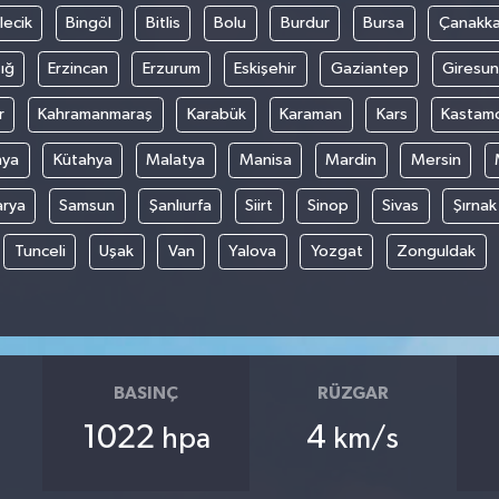
lecik
Bingöl
Bitlis
Bolu
Burdur
Bursa
Çanakka
ığ
Erzincan
Erzurum
Eskişehir
Gaziantep
Giresun
r
Kahramanmaraş
Karabük
Karaman
Kars
Kastam
nya
Kütahya
Malatya
Manisa
Mardin
Mersin
arya
Samsun
Şanlıurfa
Siirt
Sinop
Sivas
Şırnak
Tunceli
Uşak
Van
Yalova
Yozgat
Zonguldak
BASINÇ
RÜZGAR
1022
4
hpa
km/s