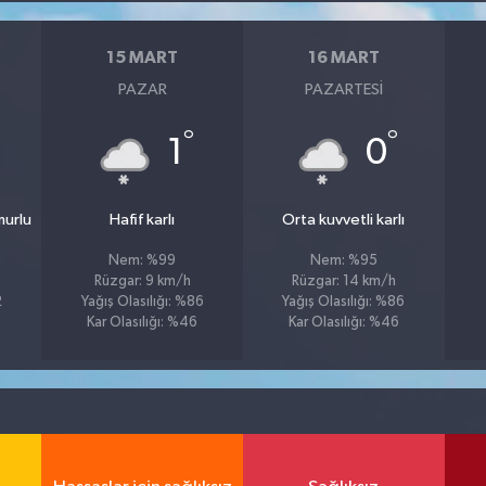
15 MART
16 MART
PAZAR
PAZARTESI
°
°
°
1
0
murlu
Hafif karlı
Orta kuvvetli karlı
Nem: %99
Nem: %95
Rüzgar: 9 km/h
Rüzgar: 14 km/h
2
Yağış Olasılığı: %86
Yağış Olasılığı: %86
Kar Olasılığı: %46
Kar Olasılığı: %46