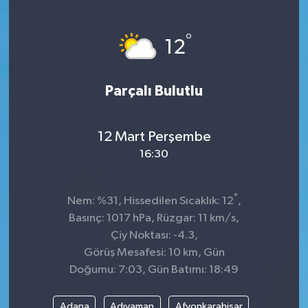
Sağlık
°
12
Kültür & Sanat
Parçalı Bulutlu
12 Mart Perşembe
16:30
°
Nem: %31, Hissedilen Sıcaklık: 12
,
Basınç: 1017 hPa, Rüzgar: 11 km/s,
Çiy Noktası: -4.3,
Görüş Mesafesi: 10 km, Gün
Doğumu: 7:03, Gün Batımı: 18:49
Adana
Adıyaman
Afyonkarahisar