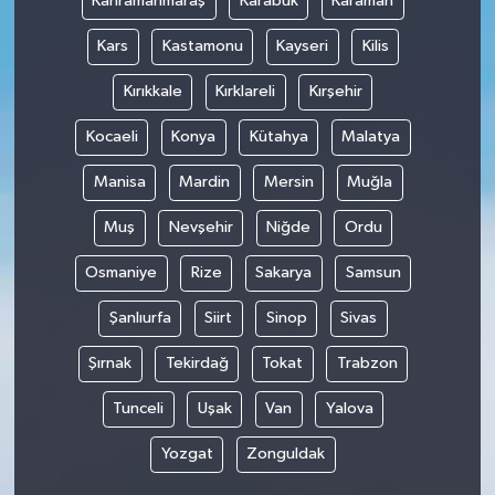
Kahramanmaraş
Karabük
Karaman
Kars
Kastamonu
Kayseri
Kilis
Kırıkkale
Kırklareli
Kırşehir
Kocaeli
Konya
Kütahya
Malatya
Manisa
Mardin
Mersin
Muğla
Muş
Nevşehir
Niğde
Ordu
Osmaniye
Rize
Sakarya
Samsun
Şanlıurfa
Siirt
Sinop
Sivas
Şırnak
Tekirdağ
Tokat
Trabzon
Tunceli
Uşak
Van
Yalova
Yozgat
Zonguldak