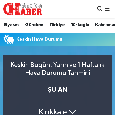
Siyaset
Nöbetçi Eczaneler
Siyaset
Gündem
Türkiye
Türkoğlu
Kahrama
Gündem
Hava Durumu
Keskin Hava Durumu
Türkiye
Namaz Vakitleri
Türkoğlu
Trafik Durumu
Keskin Bugün, Yarın ve 1 Haftalık
Kahramanmaraş
Süper Lig Puan Durumu ve Fikstür
Hava Durumu Tahmini
Diğer İlçeler
Tüm Manşetler
ŞU AN
Eğitim
Son Dakika Haberleri
Kırıkkale
Asayiş
Haber Arşivi