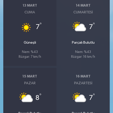
13 MART
14 MART
CUMA
CUMARTESI
°
°
7
7
Güneşli
Parçalı Bulutlu
Nem: %43
Nem: %43
Rüzgar: 7 km/h
Rüzgar: 16 km/h
15 MART
16 MART
PAZAR
PAZARTESI
°
°
8
7