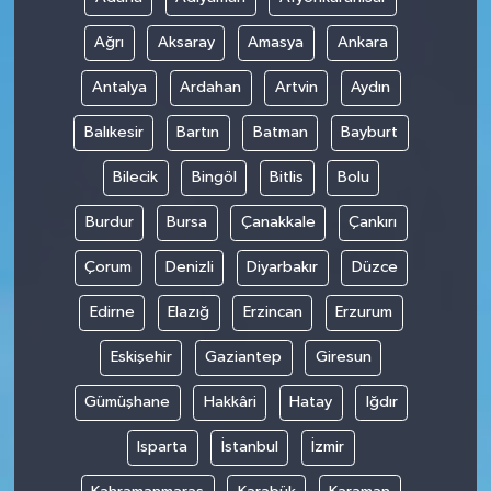
Ağrı
Aksaray
Amasya
Ankara
Antalya
Ardahan
Artvin
Aydın
Balıkesir
Bartın
Batman
Bayburt
Bilecik
Bingöl
Bitlis
Bolu
Burdur
Bursa
Çanakkale
Çankırı
Çorum
Denizli
Diyarbakır
Düzce
Edirne
Elazığ
Erzincan
Erzurum
Eskişehir
Gaziantep
Giresun
Gümüşhane
Hakkâri
Hatay
Iğdır
Isparta
İstanbul
İzmir