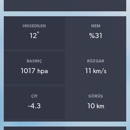
HISSEDILEN
NEM
°
12
%31
BASINÇ
RÜZGAR
1017
11
hpa
km/s
ÇIY
GÖRÜŞ
-4.3
10
km