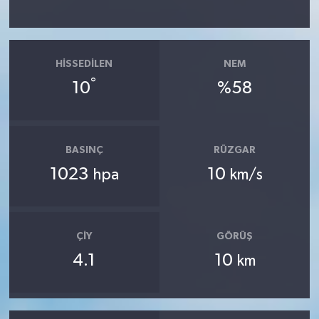
HISSEDILEN
NEM
°
10
%58
BASINÇ
RÜZGAR
1023
10
hpa
km/s
ÇIY
GÖRÜŞ
4.1
10
km