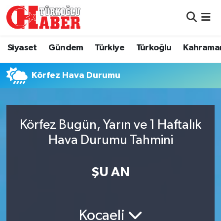
Siyaset
Nöbetçi Eczaneler
Siyaset
Gündem
Türkiye
Türkoğlu
Kahrama
Gündem
Hava Durumu
Körfez Hava Durumu
Türkiye
Namaz Vakitleri
Türkoğlu
Trafik Durumu
Körfez Bugün, Yarın ve 1 Haftalık
Kahramanmaraş
Süper Lig Puan Durumu ve Fikstür
Hava Durumu Tahmini
Diğer İlçeler
Tüm Manşetler
ŞU AN
Eğitim
Son Dakika Haberleri
Kocaeli
Asayiş
Haber Arşivi