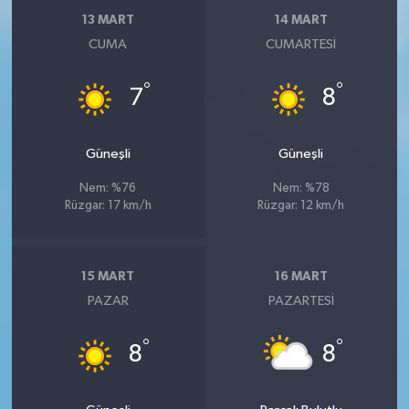
13 MART
14 MART
CUMA
CUMARTESI
°
°
7
8
Güneşli
Güneşli
Nem: %76
Nem: %78
Rüzgar: 17 km/h
Rüzgar: 12 km/h
15 MART
16 MART
PAZAR
PAZARTESI
°
°
8
8