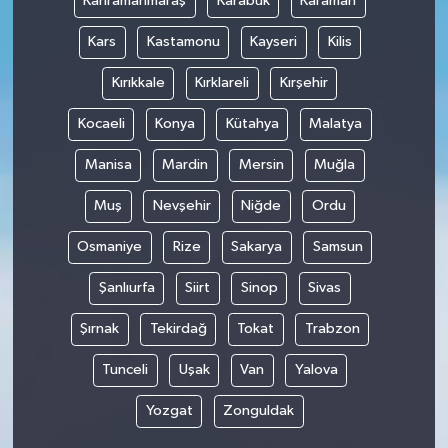
Kahramanmaraş
Karabük
Karaman
Kars
Kastamonu
Kayseri
Kilis
Kırıkkale
Kırklareli
Kırşehir
Kocaeli
Konya
Kütahya
Malatya
Manisa
Mardin
Mersin
Muğla
Muş
Nevşehir
Niğde
Ordu
Osmaniye
Rize
Sakarya
Samsun
Şanlıurfa
Siirt
Sinop
Sivas
Şırnak
Tekirdağ
Tokat
Trabzon
Tunceli
Uşak
Van
Yalova
Yozgat
Zonguldak