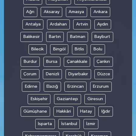
Ağrı
Aksaray
Amasya
Ankara
Antalya
Ardahan
Artvin
Aydın
Balıkesir
Bartın
Batman
Bayburt
Bilecik
Bingöl
Bitlis
Bolu
Burdur
Bursa
Çanakkale
Çankırı
Çorum
Denizli
Diyarbakır
Düzce
Edirne
Elazığ
Erzincan
Erzurum
Eskişehir
Gaziantep
Giresun
Gümüşhane
Hakkâri
Hatay
Iğdır
Isparta
İstanbul
İzmir