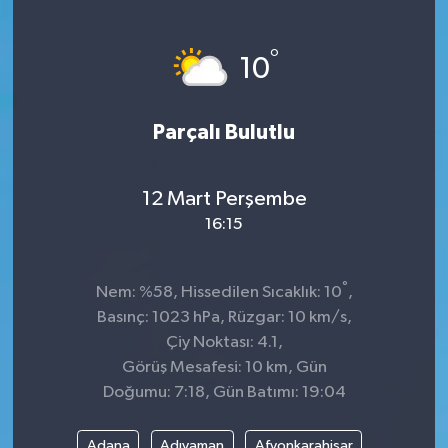
Sağlık
°
10
Kültür & Sanat
Parçalı Bulutlu
12 Mart Perşembe
16:15
°
Nem: %58, Hissedilen Sıcaklık: 10
,
Basınç: 1023 hPa, Rüzgar: 10 km/s,
Çiy Noktası: 4.1,
Görüş Mesafesi: 10 km, Gün
Doğumu: 7:18, Gün Batımı: 19:04
Adana
Adıyaman
Afyonkarahisar