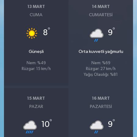
13 MART
14 MART
CUMA
CUMARTESI
°
°
8
9
Güneşli
Orta kuvvetli yağmurlu
Nem: %49
Nem: %69
Rüzgar: 15 km/h
Rüzgar: 27 km/h
Yağış Olasılığı: %81
15 MART
16 MART
PAZAR
PAZARTESI
°
°
10
9