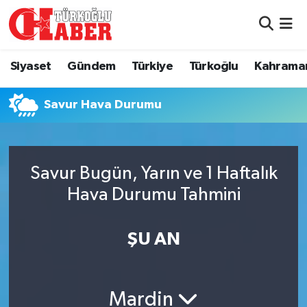
Siyaset
Nöbetçi Eczaneler
Siyaset
Gündem
Türkiye
Türkoğlu
Kahrama
Gündem
Hava Durumu
Savur Hava Durumu
Türkiye
Namaz Vakitleri
Türkoğlu
Trafik Durumu
Savur Bugün, Yarın ve 1 Haftalık
Kahramanmaraş
Süper Lig Puan Durumu ve Fikstür
Hava Durumu Tahmini
Diğer İlçeler
Tüm Manşetler
ŞU AN
Eğitim
Son Dakika Haberleri
Mardin
Asayiş
Haber Arşivi