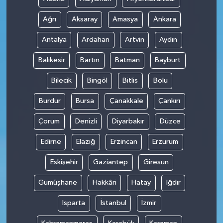
Ağrı
Aksaray
Amasya
Ankara
Antalya
Ardahan
Artvin
Aydın
Balıkesir
Bartın
Batman
Bayburt
Bilecik
Bingöl
Bitlis
Bolu
Burdur
Bursa
Çanakkale
Çankırı
Çorum
Denizli
Diyarbakır
Düzce
Edirne
Elazığ
Erzincan
Erzurum
Eskişehir
Gaziantep
Giresun
Gümüşhane
Hakkâri
Hatay
Iğdır
Isparta
İstanbul
İzmir