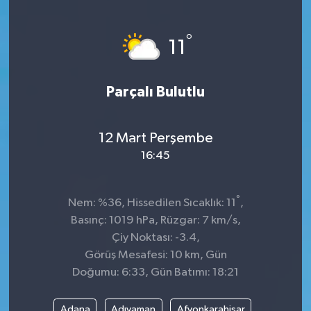
Sağlık
°
11
Kültür & Sanat
Parçalı Bulutlu
12 Mart Perşembe
16:45
°
Nem: %36, Hissedilen Sıcaklık: 11
,
Basınç: 1019 hPa, Rüzgar: 7 km/s,
Çiy Noktası: -3.4,
Görüş Mesafesi: 10 km, Gün
Doğumu: 6:33, Gün Batımı: 18:21
Adana
Adıyaman
Afyonkarahisar