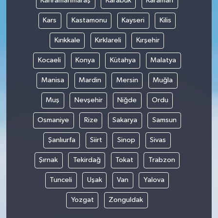
Kahramanmaraş
Karabük
Karaman
Kars
Kastamonu
Kayseri
Kilis
Kırıkkale
Kırklareli
Kırşehir
Kocaeli
Konya
Kütahya
Malatya
Manisa
Mardin
Mersin
Muğla
Muş
Nevşehir
Niğde
Ordu
Osmaniye
Rize
Sakarya
Samsun
Şanlıurfa
Siirt
Sinop
Sivas
Şırnak
Tekirdağ
Tokat
Trabzon
Tunceli
Uşak
Van
Yalova
Yozgat
Zonguldak