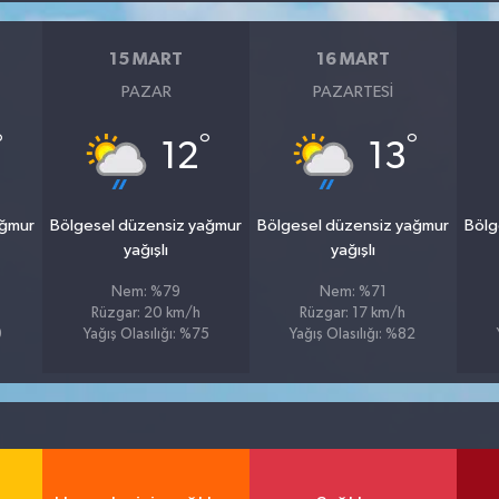
15 MART
16 MART
PAZAR
PAZARTESI
°
°
°
12
13
ağmur
Bölgesel düzensiz yağmur
Bölgesel düzensiz yağmur
Bölg
yağışlı
yağışlı
Nem: %79
Nem: %71
Rüzgar: 20 km/h
Rüzgar: 17 km/h
9
Yağış Olasılığı: %75
Yağış Olasılığı: %82