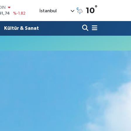
°
OIN
10
İstanbul
91,74
%-1.82
AR
3620
%0.02
Kültür & Sanat
O
8690
%0.19
LİN
0380
%0.18
TIN
2,09000
%0.19
100
98,00
%0