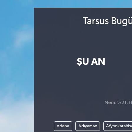
Sağlık
Tarsus Bugü
Kültür & Sanat
ŞU AN
Nem: %21, Hi
Adana
Adıyaman
Afyonkarahis