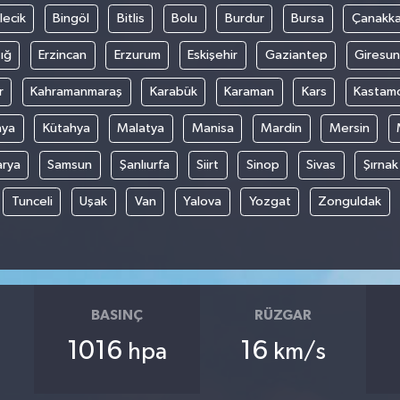
lecik
Bingöl
Bitlis
Bolu
Burdur
Bursa
Çanakka
ığ
Erzincan
Erzurum
Eskişehir
Gaziantep
Giresun
r
Kahramanmaraş
Karabük
Karaman
Kars
Kastam
nya
Kütahya
Malatya
Manisa
Mardin
Mersin
arya
Samsun
Şanlıurfa
Siirt
Sinop
Sivas
Şırnak
Tunceli
Uşak
Van
Yalova
Yozgat
Zonguldak
BASINÇ
RÜZGAR
1016
16
hpa
km/s