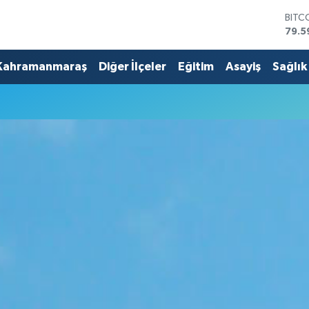
BITC
79.5
DOL
45,4
Kahramanmaraş
Diğer İlçeler
Eğitim
Asayiş
Sağlık
EUR
53,3
STER
61,6
G.AL
686
BİST
14.5