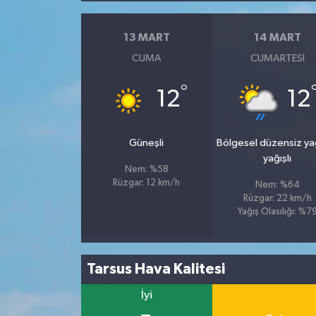
13 MART
14 MART
CUMA
CUMARTESI
°
12
12
Güneşli
Bölgesel düzensiz y
yağışlı
Nem: %58
Rüzgar: 12 km/h
Nem: %64
Rüzgar: 22 km/h
Yağış Olasılığı: %7
Tarsus Hava Kalitesi
İyi