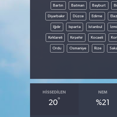
Bartın
Batman
Bayburt
Bi
Diyarbakır
Düzce
Edirne
Elaz
Iğdır
Isparta
İstanbul
İzmi
Kırklareli
Kırşehir
Kocaeli
Ko
Ordu
Osmaniye
Rize
Sak
HISSEDILEN
NEM
°
20
%21