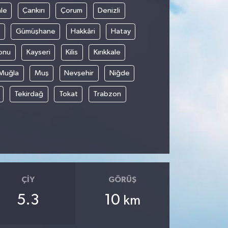
le
Çankırı
Çorum
Denizli
Gümüşhane
Hakkâri
Hatay
onu
Kayseri
Kilis
Kırıkkale
Muğla
Muş
Nevşehir
Niğde
Tekirdağ
Tokat
Trabzon
ÇIY
GÖRÜŞ
5.3
10
km