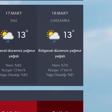
17 MART
18 MART
SALI
ÇARŞAMBA
°
°
13
13
esel düzensiz yağmur
Bölgesel düzensiz yağmur
yağışlı
yağışlı
Nem: %80
Nem: %70
Rüzgar: 13 km/h
Rüzgar: 17 km/h
Yağış Olasılığı: %82
Yağış Olasılığı: %81