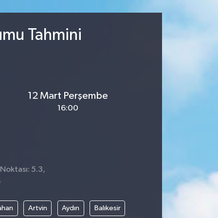
rumu Tahmini
12 Mart Perşembe
16:00
 Noktası: 5.3,
5
ahan
Artvin
Aydın
Balıkesir