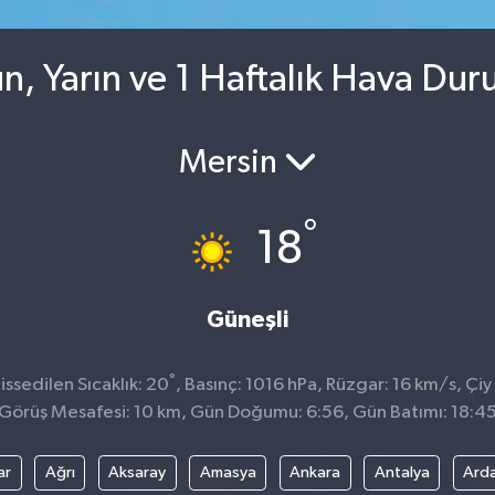
n, Yarın ve 1 Haftalık Hava Du
Mersin
°
18
Güneşli
°
ssedilen Sıcaklık: 20
, Basınç: 1016 hPa, Rüzgar: 16 km/s, Çiy
Görüş Mesafesi: 10 km, Gün Doğumu: 6:56, Gün Batımı: 18:4
ar
Ağrı
Aksaray
Amasya
Ankara
Antalya
Ard