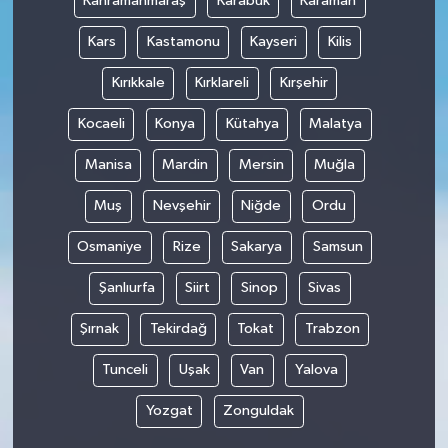
Kahramanmaraş
Karabük
Karaman
Kars
Kastamonu
Kayseri
Kilis
Kırıkkale
Kırklareli
Kırşehir
Kocaeli
Konya
Kütahya
Malatya
Manisa
Mardin
Mersin
Muğla
Muş
Nevşehir
Niğde
Ordu
Osmaniye
Rize
Sakarya
Samsun
Şanlıurfa
Siirt
Sinop
Sivas
Şırnak
Tekirdağ
Tokat
Trabzon
Tunceli
Uşak
Van
Yalova
Yozgat
Zonguldak