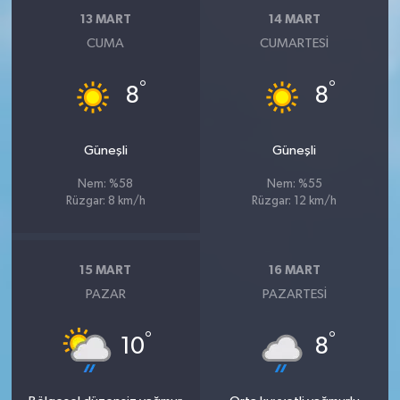
13 MART
14 MART
CUMA
CUMARTESI
°
°
8
8
Güneşli
Güneşli
Nem: %58
Nem: %55
Rüzgar: 8 km/h
Rüzgar: 12 km/h
15 MART
16 MART
PAZAR
PAZARTESI
°
°
10
8