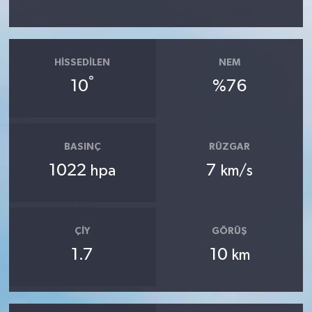
HISSEDILEN
NEM
°
10
%76
BASINÇ
RÜZGAR
1022
7
hpa
km/s
ÇIY
GÖRÜŞ
1.7
10
km