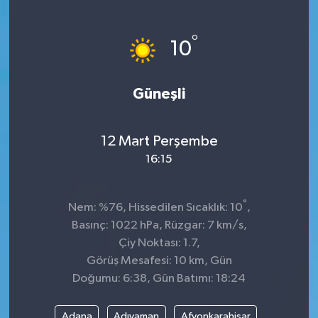
Sağlık
°
10
Kültür & Sanat
Güneşli
12 Mart Perşembe
16:15
°
Nem: %76, Hissedilen Sıcaklık: 10
,
Basınç: 1022 hPa, Rüzgar: 7 km/s,
Çiy Noktası: 1.7,
Görüş Mesafesi: 10 km, Gün
Doğumu: 6:38, Gün Batımı: 18:24
Adana
Adıyaman
Afyonkarahisar