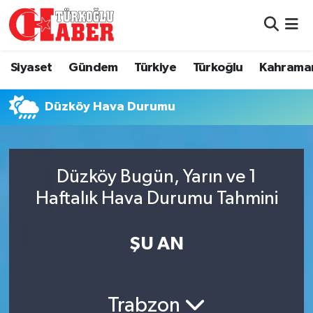
Siyaset
Nöbetçi Eczaneler
Siyaset
Gündem
Türkiye
Türkoğlu
Kahrama
Gündem
Hava Durumu
Düzköy Hava Durumu
Türkiye
Namaz Vakitleri
Türkoğlu
Trafik Durumu
Düzköy Bugün, Yarın ve 1
Kahramanmaraş
Süper Lig Puan Durumu ve Fikstür
Haftalık Hava Durumu Tahmini
Diğer İlçeler
Tüm Manşetler
ŞU AN
Eğitim
Son Dakika Haberleri
Trabzon
Asayiş
Haber Arşivi