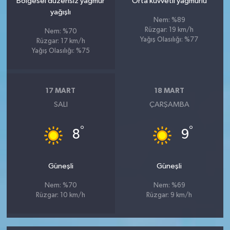
Bölgesel düzensiz yağmur
Orta kuvvetli yağmurlu
yağışlı
Nem: %89
Rüzgar: 19 km/h
Nem: %70
Yağış Olasılığı: %77
Rüzgar: 17 km/h
Yağış Olasılığı: %75
17 MART
18 MART
SALI
ÇARŞAMBA
°
°
8
9
Güneşli
Güneşli
Nem: %70
Nem: %69
Rüzgar: 10 km/h
Rüzgar: 9 km/h