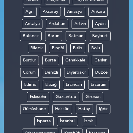
Ağrı
Aksaray
Amasya
Ankara
Antalya
Ardahan
Artvin
Aydın
Balıkesir
Bartın
Batman
Bayburt
Bilecik
Bingöl
Bitlis
Bolu
Burdur
Bursa
Çanakkale
Çankırı
Çorum
Denizli
Diyarbakır
Düzce
Edirne
Elazığ
Erzincan
Erzurum
Eskişehir
Gaziantep
Giresun
Gümüşhane
Hakkâri
Hatay
Iğdır
Isparta
İstanbul
İzmir