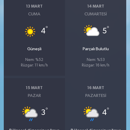
13 MART
14 MART
CUMA
CUMARTESI
°
°
4
5
Güneşli
Parçalı Bulutlu
Nem: %52
Nem: %53
Rüzgar: 11 km/h
Rüzgar: 16 km/h
15 MART
16 MART
PAZAR
PAZARTESI
°
°
3
4