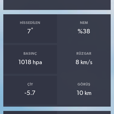
HISSEDILEN
NEM
°
7
%38
BASINÇ
RÜZGAR
1018
8
hpa
km/s
ÇIY
GÖRÜŞ
-5.7
10
km