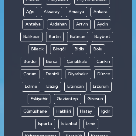
Ağrı
Aksaray
Amasya
Ankara
Antalya
Ardahan
Artvin
Aydın
Balıkesir
Bartın
Batman
Bayburt
Bilecik
Bingöl
Bitlis
Bolu
Burdur
Bursa
Çanakkale
Çankırı
Çorum
Denizli
Diyarbakır
Düzce
Edirne
Elazığ
Erzincan
Erzurum
Eskişehir
Gaziantep
Giresun
Gümüşhane
Hakkâri
Hatay
Iğdır
Isparta
İstanbul
İzmir