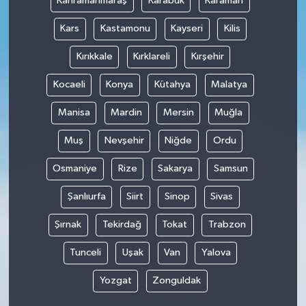
Kahramanmaraş
Karabük
Karaman
Kars
Kastamonu
Kayseri
Kilis
Kırıkkale
Kırklareli
Kırşehir
Kocaeli
Konya
Kütahya
Malatya
Manisa
Mardin
Mersin
Muğla
Muş
Nevşehir
Niğde
Ordu
Osmaniye
Rize
Sakarya
Samsun
Şanlıurfa
Siirt
Sinop
Sivas
Şırnak
Tekirdağ
Tokat
Trabzon
Tunceli
Uşak
Van
Yalova
Yozgat
Zonguldak