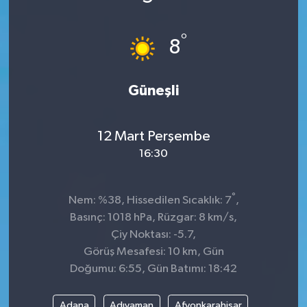
Sağlık
°
8
Kültür & Sanat
Güneşli
12 Mart Perşembe
16:30
°
Nem: %38, Hissedilen Sıcaklık: 7
,
Basınç: 1018 hPa, Rüzgar: 8 km/s,
Çiy Noktası: -5.7,
Görüş Mesafesi: 10 km, Gün
Doğumu: 6:55, Gün Batımı: 18:42
Adana
Adıyaman
Afyonkarahisar