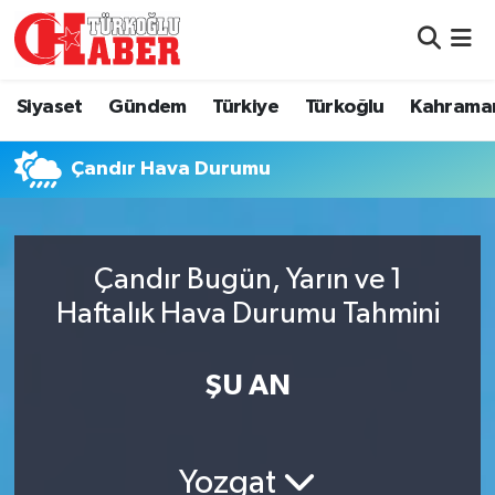
Siyaset
Nöbetçi Eczaneler
Siyaset
Gündem
Türkiye
Türkoğlu
Kahrama
Gündem
Hava Durumu
Çandır Hava Durumu
Türkiye
Namaz Vakitleri
Türkoğlu
Trafik Durumu
Çandır Bugün, Yarın ve 1
Kahramanmaraş
Süper Lig Puan Durumu ve Fikstür
Haftalık Hava Durumu Tahmini
Diğer İlçeler
Tüm Manşetler
ŞU AN
Eğitim
Son Dakika Haberleri
Yozgat
Asayiş
Haber Arşivi