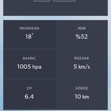
HISSEDILEN
NEM
°
18
%52
BASINÇ
RÜZGAR
1005
5
hpa
km/s
ÇIY
GÖRÜŞ
6.4
10
km