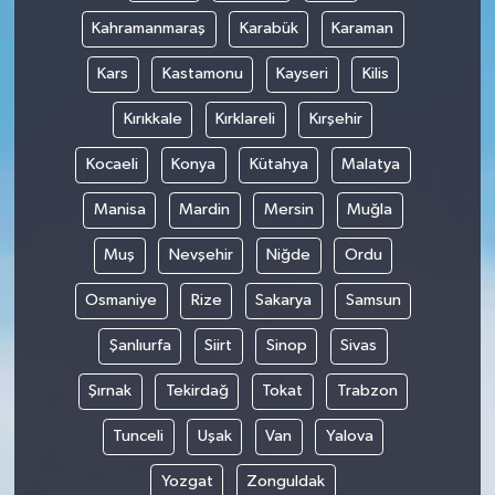
Kahramanmaraş
Karabük
Karaman
Kars
Kastamonu
Kayseri
Kilis
Kırıkkale
Kırklareli
Kırşehir
Kocaeli
Konya
Kütahya
Malatya
Manisa
Mardin
Mersin
Muğla
Muş
Nevşehir
Niğde
Ordu
Osmaniye
Rize
Sakarya
Samsun
Şanlıurfa
Siirt
Sinop
Sivas
Şırnak
Tekirdağ
Tokat
Trabzon
Tunceli
Uşak
Van
Yalova
Yozgat
Zonguldak