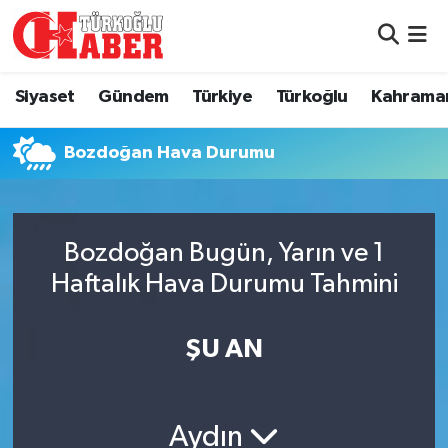
Siyaset
Nöbetçi Eczaneler
Siyaset
Gündem
Türkiye
Türkoğlu
Kahrama
Gündem
Hava Durumu
Bozdoğan Hava Durumu
Türkiye
Namaz Vakitleri
Türkoğlu
Trafik Durumu
Bozdoğan Bugün, Yarın ve 1
Kahramanmaraş
Süper Lig Puan Durumu ve Fikstür
Haftalık Hava Durumu Tahmini
Diğer İlçeler
Tüm Manşetler
ŞU AN
Eğitim
Son Dakika Haberleri
Aydın
Asayiş
Haber Arşivi