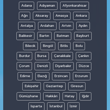
Adana
Adıyaman
Afyonkarahisar
Ağrı
Aksaray
Amasya
Ankara
Antalya
Ardahan
Artvin
Aydın
Balıkesir
Bartın
Batman
Bayburt
Bilecik
Bingöl
Bitlis
Bolu
Burdur
Bursa
Çanakkale
Çankırı
Çorum
Denizli
Diyarbakır
Düzce
Edirne
Elazığ
Erzincan
Erzurum
Eskişehir
Gaziantep
Giresun
Gümüşhane
Hakkâri
Hatay
Iğdır
Isparta
İstanbul
İzmir