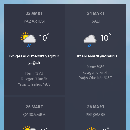
23 MART
24 MART
PAZARTESI
SALI
°
°
10
10
Bölgesel düzensiz yağmur
Orta kuvvetli yağmurlu
yağışlı
Nem: %86
Rüzgar: 6 km/h
Nem: %73
Yağış Olasılığı: %87
Rüzgar: 7 km/h
Yağış Olasılığı: %89
25 MART
26 MART
ÇARŞAMBA
PERŞEMBE
°
°