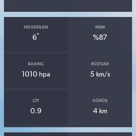
HISSEDILEN
NEM
°
6
%87
BASINÇ
RÜZGAR
1010
5
hpa
km/s
ÇIY
GÖRÜŞ
0.9
4
km