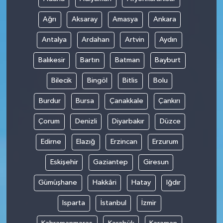
Ağrı
Aksaray
Amasya
Ankara
Antalya
Ardahan
Artvin
Aydın
Balıkesir
Bartın
Batman
Bayburt
Bilecik
Bingöl
Bitlis
Bolu
Burdur
Bursa
Çanakkale
Çankırı
Çorum
Denizli
Diyarbakır
Düzce
Edirne
Elazığ
Erzincan
Erzurum
Eskişehir
Gaziantep
Giresun
Gümüşhane
Hakkâri
Hatay
Iğdır
Isparta
İstanbul
İzmir