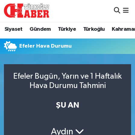
Siyaset
Nöbetçi Eczaneler
Siyaset
Gündem
Türkiye
Türkoğlu
Kahrama
Gündem
Hava Durumu
Efeler Hava Durumu
Türkiye
Namaz Vakitleri
Türkoğlu
Trafik Durumu
Efeler Bugün, Yarın ve 1 Haftalık
Kahramanmaraş
Süper Lig Puan Durumu ve Fikstür
Hava Durumu Tahmini
Diğer İlçeler
Tüm Manşetler
ŞU AN
Eğitim
Son Dakika Haberleri
Aydın
Asayiş
Haber Arşivi