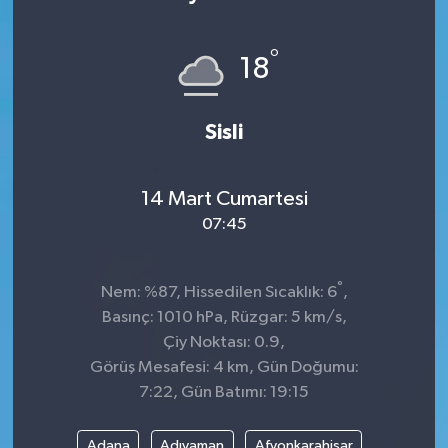
Sağlık
°
18
Kültür & Sanat
Sisli
14 Mart Cumartesi
07:45
°
Nem: %87, Hissedilen Sıcaklık: 6
,
Basınç: 1010 hPa, Rüzgar: 5 km/s,
Çiy Noktası: 0.9,
Görüş Mesafesi: 4 km, Gün Doğumu:
7:22, Gün Batımı: 19:15
Adana
Adıyaman
Afyonkarahisar