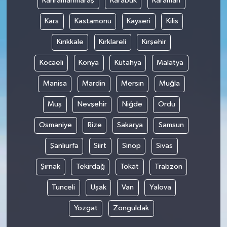
Kahramanmaraş
Karabük
Karaman
Kars
Kastamonu
Kayseri
Kilis
Kırıkkale
Kırklareli
Kırşehir
Kocaeli
Konya
Kütahya
Malatya
Manisa
Mardin
Mersin
Muğla
Muş
Nevşehir
Niğde
Ordu
Osmaniye
Rize
Sakarya
Samsun
Şanlıurfa
Siirt
Sinop
Sivas
Şırnak
Tekirdağ
Tokat
Trabzon
Tunceli
Uşak
Van
Yalova
Yozgat
Zonguldak