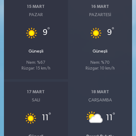
15 MART
16 MART
PAZAR
PAZARTESI
°
°
9
9
Güneşli
Güneşli
Nem: %67
Nem: %70
Rüzgar: 15 km/h
Rüzgar: 10 km/h
17 MART
18 MART
SALI
ÇARŞAMBA
°
°
11
11