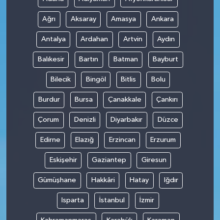
Ağrı
Aksaray
Amasya
Ankara
Antalya
Ardahan
Artvin
Aydın
Balıkesir
Bartın
Batman
Bayburt
Bilecik
Bingöl
Bitlis
Bolu
Burdur
Bursa
Çanakkale
Çankırı
Çorum
Denizli
Diyarbakır
Düzce
Edirne
Elazığ
Erzincan
Erzurum
Eskişehir
Gaziantep
Giresun
Gümüşhane
Hakkâri
Hatay
Iğdır
Isparta
İstanbul
İzmir