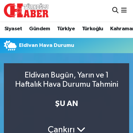
Siyaset
Nöbetçi Eczaneler
Siyaset
Gündem
Türkiye
Türkoğlu
Kahrama
Gündem
Hava Durumu
Eldivan Hava Durumu
Türkiye
Namaz Vakitleri
Türkoğlu
Trafik Durumu
Eldivan Bugün, Yarın ve 1
Kahramanmaraş
Süper Lig Puan Durumu ve Fikstür
Haftalık Hava Durumu Tahmini
Diğer İlçeler
Tüm Manşetler
ŞU AN
Eğitim
Son Dakika Haberleri
Çankırı
Asayiş
Haber Arşivi