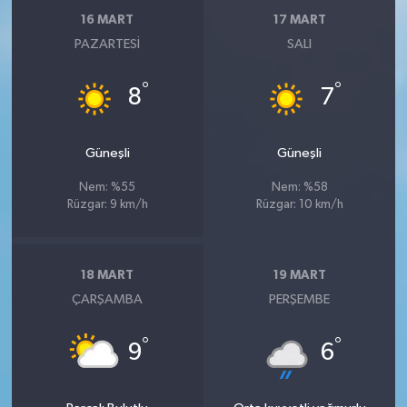
16 MART
17 MART
PAZARTESI
SALI
°
°
8
7
Güneşli
Güneşli
Nem: %55
Nem: %58
Rüzgar: 9 km/h
Rüzgar: 10 km/h
18 MART
19 MART
ÇARŞAMBA
PERŞEMBE
°
°
9
6