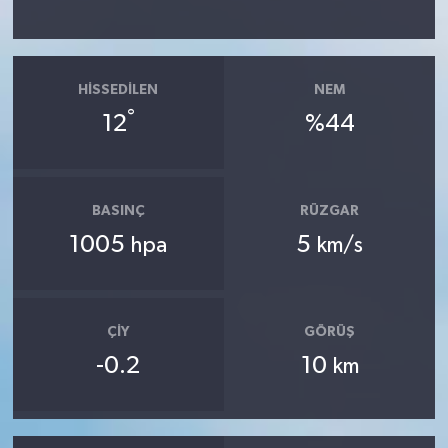
HISSEDILEN
NEM
°
12
%44
BASINÇ
RÜZGAR
1005
5
hpa
km/s
ÇIY
GÖRÜŞ
-0.2
10
km