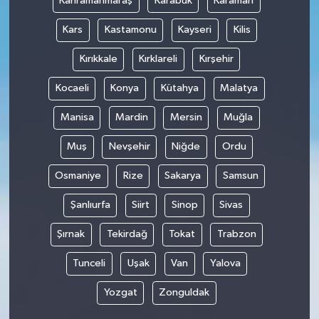
Kahramanmaraş
Karabük
Karaman
Kars
Kastamonu
Kayseri
Kilis
Kırıkkale
Kırklareli
Kırşehir
Kocaeli
Konya
Kütahya
Malatya
Manisa
Mardin
Mersin
Muğla
Muş
Nevşehir
Niğde
Ordu
Osmaniye
Rize
Sakarya
Samsun
Şanlıurfa
Siirt
Sinop
Sivas
Şırnak
Tekirdağ
Tokat
Trabzon
Tunceli
Uşak
Van
Yalova
Yozgat
Zonguldak