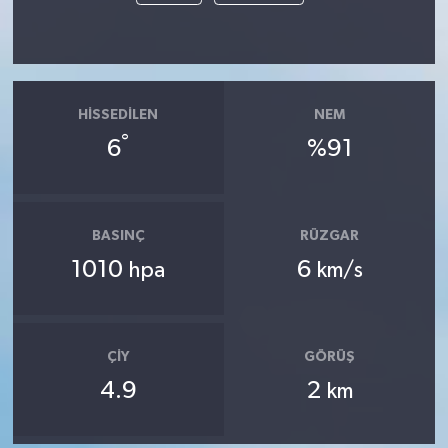
HISSEDILEN
NEM
°
6
%91
BASINÇ
RÜZGAR
1010
6
hpa
km/s
ÇIY
GÖRÜŞ
4.9
2
km