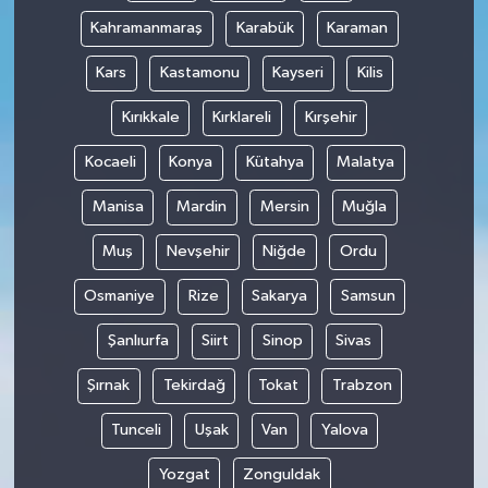
Kahramanmaraş
Karabük
Karaman
Kars
Kastamonu
Kayseri
Kilis
Kırıkkale
Kırklareli
Kırşehir
Kocaeli
Konya
Kütahya
Malatya
Manisa
Mardin
Mersin
Muğla
Muş
Nevşehir
Niğde
Ordu
Osmaniye
Rize
Sakarya
Samsun
Şanlıurfa
Siirt
Sinop
Sivas
Şırnak
Tekirdağ
Tokat
Trabzon
Tunceli
Uşak
Van
Yalova
Yozgat
Zonguldak