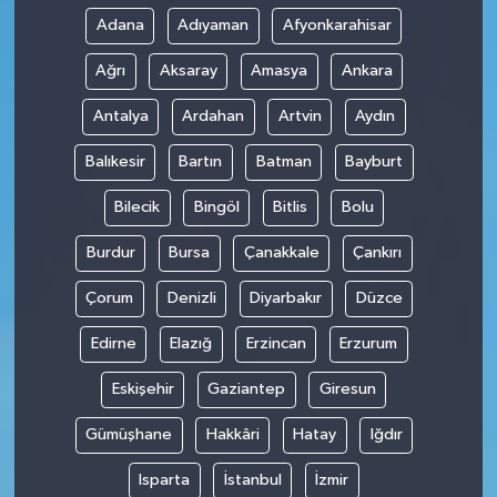
Adana
Adıyaman
Afyonkarahisar
Ağrı
Aksaray
Amasya
Ankara
Antalya
Ardahan
Artvin
Aydın
Balıkesir
Bartın
Batman
Bayburt
Bilecik
Bingöl
Bitlis
Bolu
Burdur
Bursa
Çanakkale
Çankırı
Çorum
Denizli
Diyarbakır
Düzce
Edirne
Elazığ
Erzincan
Erzurum
Eskişehir
Gaziantep
Giresun
Gümüşhane
Hakkâri
Hatay
Iğdır
Isparta
İstanbul
İzmir