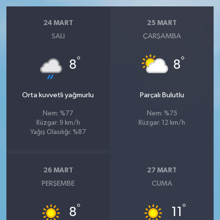
24 MART
25 MART
SALI
ÇARŞAMBA
°
°
8
8
Orta kuvvetli yağmurlu
Parçalı Bulutlu
Nem: %77
Nem: %75
Rüzgar: 9 km/h
Rüzgar: 12 km/h
Yağış Olasılığı: %87
26 MART
27 MART
PERŞEMBE
CUMA
°
°
8
11