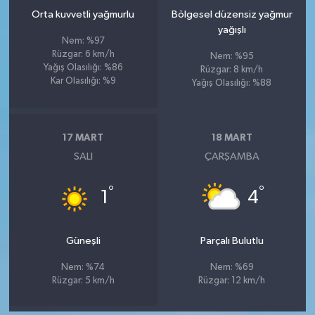
Orta kuvvetli yağmurlu
Bölgesel düzensiz yağmur
yağışlı
Nem: %97
Rüzgar: 6 km/h
Nem: %95
Yağış Olasılığı: %86
Rüzgar: 8 km/h
Kar Olasılığı: %9
Yağış Olasılığı: %88
17 MART
18 MART
SALI
ÇARŞAMBA
°
°
1
4
Güneşli
Parçalı Bulutlu
Nem: %74
Nem: %69
Rüzgar: 5 km/h
Rüzgar: 12 km/h