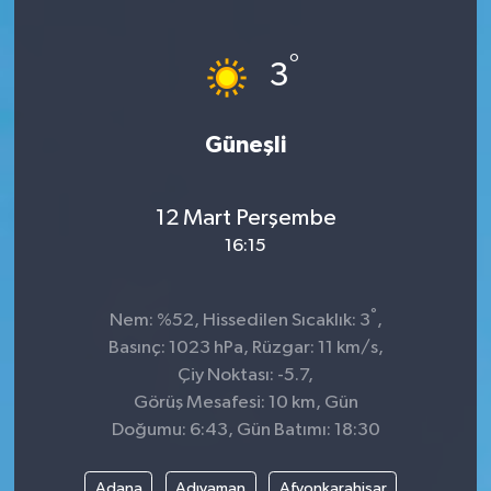
Sağlık
°
3
Kültür & Sanat
Güneşli
12 Mart Perşembe
16:15
°
Nem: %52, Hissedilen Sıcaklık: 3
,
Basınç: 1023 hPa, Rüzgar: 11 km/s,
Çiy Noktası: -5.7,
Görüş Mesafesi: 10 km, Gün
Doğumu: 6:43, Gün Batımı: 18:30
Adana
Adıyaman
Afyonkarahisar