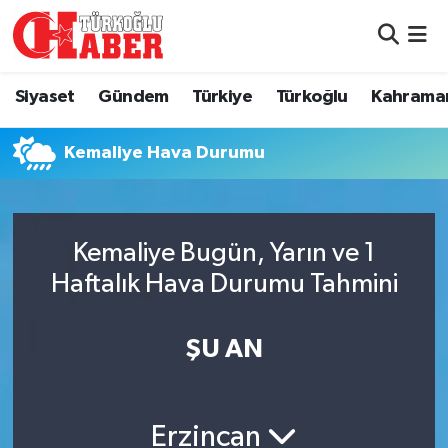
Siyaset
Nöbetçi Eczaneler
Siyaset
Gündem
Türkiye
Türkoğlu
Kahrama
Gündem
Hava Durumu
Kemaliye Hava Durumu
Türkiye
Namaz Vakitleri
Türkoğlu
Trafik Durumu
Kemaliye Bugün, Yarın ve 1
Kahramanmaraş
Süper Lig Puan Durumu ve Fikstür
Haftalık Hava Durumu Tahmini
Diğer İlçeler
Tüm Manşetler
ŞU AN
Eğitim
Son Dakika Haberleri
Erzincan
Asayiş
Haber Arşivi