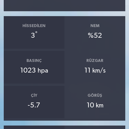
HISSEDILEN
NEM
°
3
%52
BASINÇ
RÜZGAR
1023
11
hpa
km/s
ÇIY
GÖRÜŞ
-5.7
10
km