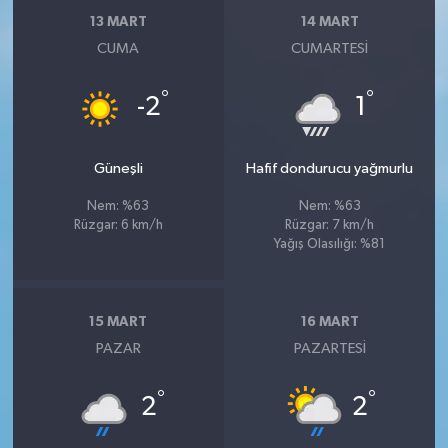
13 MART
14 MART
CUMA
CUMARTESI
°
°
-2
1
Güneşli
Hafif dondurucu yağmurlu
Nem: %63
Nem: %63
Rüzgar: 6 km/h
Rüzgar: 7 km/h
Yağış Olasılığı: %81
15 MART
16 MART
PAZAR
PAZARTESI
°
°
2
2