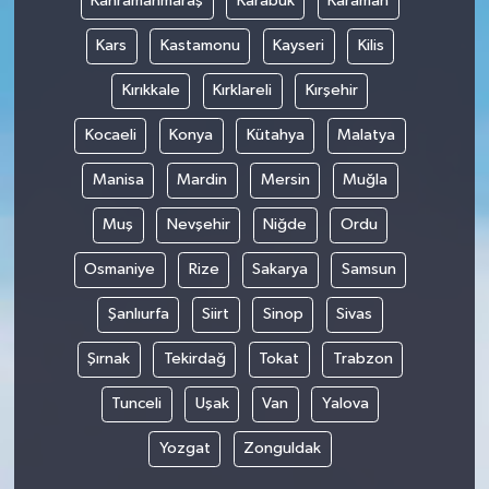
Kahramanmaraş
Karabük
Karaman
Kars
Kastamonu
Kayseri
Kilis
Kırıkkale
Kırklareli
Kırşehir
Kocaeli
Konya
Kütahya
Malatya
Manisa
Mardin
Mersin
Muğla
Muş
Nevşehir
Niğde
Ordu
Osmaniye
Rize
Sakarya
Samsun
Şanlıurfa
Siirt
Sinop
Sivas
Şırnak
Tekirdağ
Tokat
Trabzon
Tunceli
Uşak
Van
Yalova
Yozgat
Zonguldak