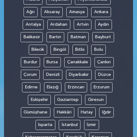
Ağrı
Aksaray
Amasya
Ankara
Antalya
Ardahan
Artvin
Aydın
Balıkesir
Bartın
Batman
Bayburt
Bilecik
Bingöl
Bitlis
Bolu
Burdur
Bursa
Çanakkale
Çankırı
Çorum
Denizli
Diyarbakır
Düzce
Edirne
Elazığ
Erzincan
Erzurum
Eskişehir
Gaziantep
Giresun
Gümüşhane
Hakkâri
Hatay
Iğdır
Isparta
İstanbul
İzmir