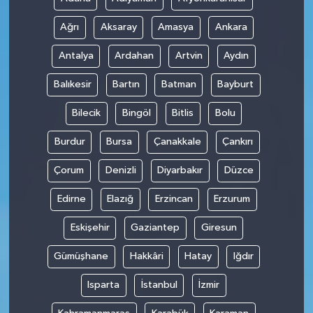
Ağrı
Aksaray
Amasya
Ankara
Antalya
Ardahan
Artvin
Aydın
Balıkesir
Bartın
Batman
Bayburt
Bilecik
Bingöl
Bitlis
Bolu
Burdur
Bursa
Çanakkale
Çankırı
Çorum
Denizli
Diyarbakır
Düzce
Edirne
Elazığ
Erzincan
Erzurum
Eskişehir
Gaziantep
Giresun
Gümüşhane
Hakkâri
Hatay
Iğdır
Isparta
İstanbul
İzmir