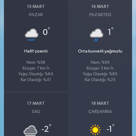
15 MART
16 MART
PAZAR
PAZARTESI
°
°
0
1
Hafif çisenti
Orta kuvvetli yağmurlu
Nem: %98
Nem: %99
Rüzgar: 7 km/h
Rüzgar: 5 km/h
Yağış Olasılığı: %84
Yağış Olasılığı: %80
Kar Olasılığı: %41
Kar Olasılığı: %25
17 MART
18 MART
SALI
ÇARŞAMBA
°
°
-2
-1