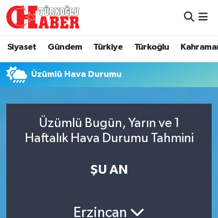
Siyaset
Nöbetçi Eczaneler
Siyaset
Gündem
Türkiye
Türkoğlu
Kahrama
Gündem
Hava Durumu
Üzümlü Hava Durumu
Türkiye
Namaz Vakitleri
Türkoğlu
Trafik Durumu
Üzümlü Bugün, Yarın ve 1
Kahramanmaraş
Süper Lig Puan Durumu ve Fikstür
Haftalık Hava Durumu Tahmini
Diğer İlçeler
Tüm Manşetler
ŞU AN
Eğitim
Son Dakika Haberleri
Erzincan
Asayiş
Haber Arşivi