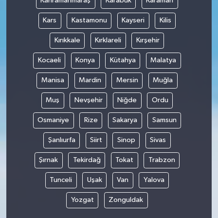
Kahramanmaraş
Karabük
Karaman
Kars
Kastamonu
Kayseri
Kilis
Kırıkkale
Kırklareli
Kırşehir
Kocaeli
Konya
Kütahya
Malatya
Manisa
Mardin
Mersin
Muğla
Muş
Nevşehir
Niğde
Ordu
Osmaniye
Rize
Sakarya
Samsun
Şanlıurfa
Siirt
Sinop
Sivas
Şırnak
Tekirdağ
Tokat
Trabzon
Tunceli
Uşak
Van
Yalova
Yozgat
Zonguldak