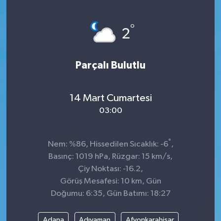
Sağlık
°
2
Kültür & Sanat
Parçalı Bulutlu
14 Mart Cumartesi
03:00
°
Nem: %86, Hissedilen Sıcaklık: -6
,
Basınç: 1019 hPa, Rüzgar: 15 km/s,
Çiy Noktası: -16.2,
Görüş Mesafesi: 10 km, Gün
Doğumu: 6:35, Gün Batımı: 18:27
Adana
Adıyaman
Afyonkarahisar