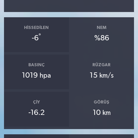
HISSEDILEN
NEM
°
-6
%86
BASINÇ
RÜZGAR
1019
15
hpa
km/s
ÇIY
GÖRÜŞ
-16.2
10
km